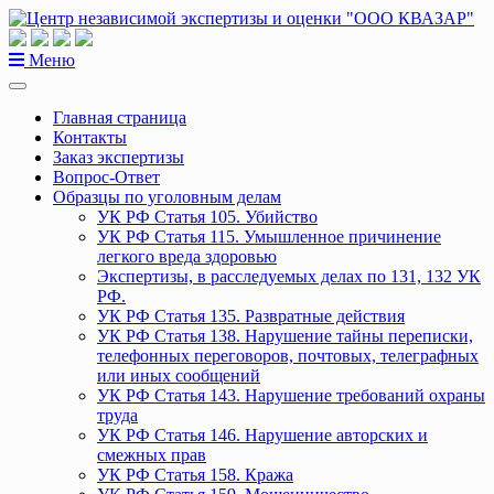
Перейти
к
содержанию
Меню
Главная страница
Контакты
Заказ экспертизы
Вопрос-Ответ
Образцы по уголовным делам
УК РФ Статья 105. Убийство
УК РФ Статья 115. Умышленное причинение
легкого вреда здоровью
Экспертизы, в расследуемых делах по 131, 132 УК
РФ.
УК РФ Статья 135. Развратные действия
УК РФ Статья 138. Нарушение тайны переписки,
телефонных переговоров, почтовых, телеграфных
или иных сообщений
УК РФ Статья 143. Нарушение требований охраны
труда
УК РФ Статья 146. Нарушение авторских и
смежных прав
УК РФ Статья 158. Кража