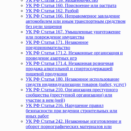
УК РФ Статья 159. Мошенничество
УК РФ Статья 160. Присвоение или растрата
УК РФ Статья 162. Разбой
УК РФ Статья 166. Неправомерное завладение
автомобилем или иным транспортным средством
без цели хищения
УК РФ Статья 167. Умышленные уничтожение
или повреждение имущества
УК РФ Статья 171. Незаконное
предпринимательство
УК РФ Статья 171.2. Незаконные организация и
проведение азартных игр
УК РФ Статья 171.4. Незаконная розничная
продажа алкогольной и спиртосодержащей
пищевой продукции
УК РФ Статья 180. Незаконное использование
средств индивидуализации товаров (работ, услуг)
УК РФ Статья 210. Организация преступного
сообщества (преступной организации) или
участие в нем (ней)
УК РФ Статья 216. Нарушение правил
безопасности при ведении строительных или
иных работ
УК РФ Статья 242. Незаконные изготовление и
оборот порнографических материалов или