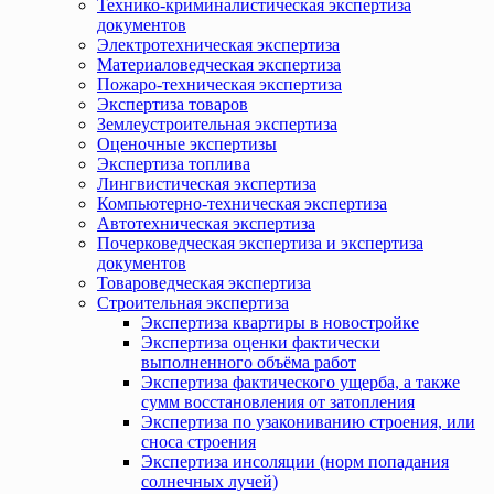
Технико-криминалистическая экспертиза
документов
Электротехническая экспертиза
Материаловедческая экспертиза
Пожаро-техническая экспертиза
Экспертиза товаров
Землеустроительная экспертиза
Оценочные экспертизы
Экспертиза топлива
Лингвистическая экспертиза
Компьютерно-техническая экспертиза
Автотехническая экспертиза
Почерковедческая экспертиза и экспертиза
документов
Товароведческая экспертиза
Строительная экспертиза
Экспертиза квартиры в новостройке
Экспертиза оценки фактически
выполненного объёма работ
Экспертиза фактического ущерба, а также
сумм восстановления от затопления
Экспертиза по узакониванию строения, или
сноса строения
Экспертиза инсоляции (норм попадания
солнечных лучей)