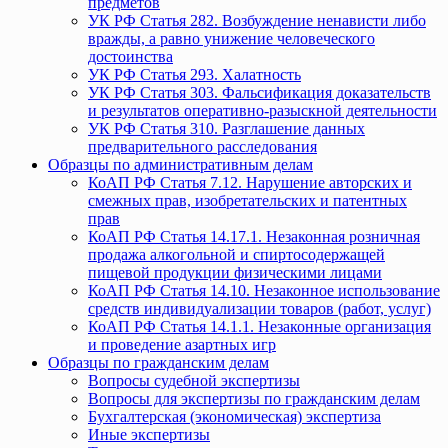
предметов
УК РФ Статья 282. Возбуждение ненависти либо
вражды, а равно унижение человеческого
достоинства
УК РФ Статья 293. Халатность
УК РФ Статья 303. Фальсификация доказательств
и результатов оперативно-разыскной деятельности
УК РФ Статья 310. Разглашение данных
предварительного расследования
Образцы по административным делам
КоАП РФ Статья 7.12. Нарушение авторских и
смежных прав, изобретательских и патентных
прав
КоАП РФ Статья 14.17.1. Незаконная розничная
продажа алкогольной и спиртосодержащей
пищевой продукции физическими лицами
КоАП РФ Статья 14.10. Незаконное использование
средств индивидуализации товаров (работ, услуг)
КоАП РФ Статья 14.1.1. Незаконные организация
и проведение азартных игр
Образцы по гражданским делам
Вопросы судебной экспертизы
Вопросы для экспертизы по гражданским делам
Бухгалтерская (экономическая) экспертиза
Иные экспертизы