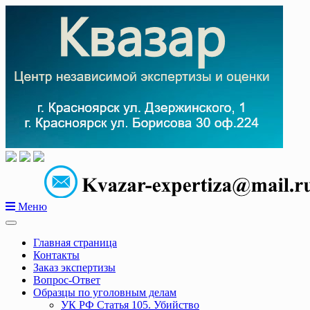
Перейти
к
содержанию
Меню
Главная страница
Контакты
Заказ экспертизы
Вопрос-Ответ
Образцы по уголовным делам
УК РФ Статья 105. Убийство