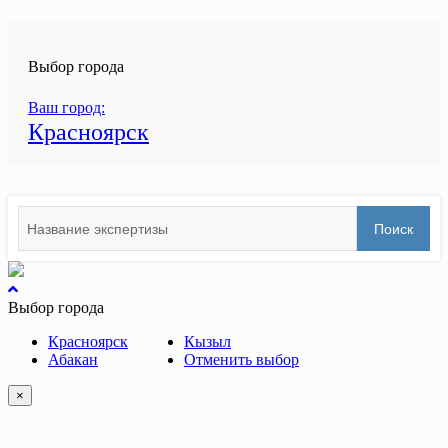
записям
Выбор города
Ваш город:
Красноярск
Search
Поиск
for:
вернуться
к
Выбор города
началу
Красноярск
Кызыл
Абакан
Отменить выбор
×