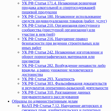
УК РФ Статья 171.4. Незаконная розничная
продажа алкогольной и спиртосодержащей
пищевой продукции
УК РФ Статья 180. Незаконное использование
средств индивидуализации товаров (работ, услуг)
УК РФ Статья 210. Организация преступного
сообщества (преступной организации) или
участие в нем (ней)
УК РФ Статья 216. Нарушение правил
безопасности при ведении строительных или
иных работ
УК РФ Статья 242. Незаконные изготовление и
оборот порнографических материалов или
предметов
УК РФ Статья 282. Возбуждение ненависти либо
вражды, а равно унижение человеческого
достоинства
УК РФ Статья 293. Халатность
УК РФ Статья 303. Фальсификация доказательств
и результатов оперативно-разыскной деятельности
УК РФ Статья 310. Разглашение данных
предварительного расследования
Образцы по административным делам
КоАП РФ Статья 7.12. Нарушение авторских и
смежных прав, изобретательских и патентных