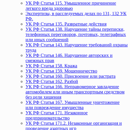
УК РФ Статья 115. Умышленное причинение
легкого вреда здоровью
Экспертизы, в расследуемых делах по 131, 132 УК
РФ.
УК РФ Статья 135. Развратные действия
УК РФ Статья 138. Нарушение тайны переписки,
телефонных переговоров, почтовых, телеграфных
или иных сообщений
УК РФ Статья 143. Нарушение требований охраны
труда
УК РФ Статья 146. Нарушение авторских и
смежных прав
УК РФ Статья 158. Кража
УК РФ Статья 159. Мошенничество
УК РФ Статья 160. Присвоение или растрата
УК РФ Статья 162. Разбой
УК РФ Статья 166. Неправомерное завладение
автомобилем или иным транспортным средством
без цели хищения
УК РФ Статья 167. Умышленные уничтожение
или повреждение имущества
УК РФ Статья 171. Незаконное
предпринимательство
УК РФ Статья 171.2. Незаконные организация и
проведение азартных игр