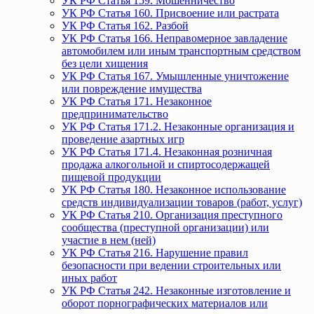
УК РФ Статья 159. Мошенничество
УК РФ Статья 160. Присвоение или растрата
УК РФ Статья 162. Разбой
УК РФ Статья 166. Неправомерное завладение
автомобилем или иным транспортным средством
без цели хищения
УК РФ Статья 167. Умышленные уничтожение
или повреждение имущества
УК РФ Статья 171. Незаконное
предпринимательство
УК РФ Статья 171.2. Незаконные организация и
проведение азартных игр
УК РФ Статья 171.4. Незаконная розничная
продажа алкогольной и спиртосодержащей
пищевой продукции
УК РФ Статья 180. Незаконное использование
средств индивидуализации товаров (работ, услуг)
УК РФ Статья 210. Организация преступного
сообщества (преступной организации) или
участие в нем (ней)
УК РФ Статья 216. Нарушение правил
безопасности при ведении строительных или
иных работ
УК РФ Статья 242. Незаконные изготовление и
оборот порнографических материалов или