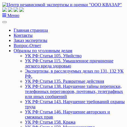
Перейти
к
содержанию
Меню
Главная страница
Контакты
Заказ экспертизы
Вопрос-Ответ
Образцы по уголовным делам
УК РФ Статья 105. Убийство
УК РФ Статья 115. Умышленное причинение
легкого вреда здоровью
Экспертизы, в расследуемых делах по 131, 132 УК
РФ.
УК РФ Статья 135. Развратные действия
УК РФ Статья 138. Нарушение тайны переписки,
телефонных переговоров, почтовых, телеграфных
или иных сообщений
УК РФ Статья 143. Нарушение требований охраны
труда
УК РФ Статья 146. Нарушение авторских и
смежных прав
УК РФ Статья 158. Кража