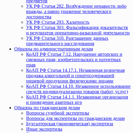
предметов
УК РФ Статья 282. Возбуждение ненависти либо
вражды, а равно унижение человеческого
достоинства
УК РФ Статья 293. Халатность
УК РФ Статья 303. Фальсификация доказательств
и результатов оперативно-разыскной деятельности
УК РФ Статья 310. Разглашение данных
предварительного расследования
Образцы по административным делам
КоАП РФ Статья 7.12. Нарушение авторских и
смежных прав, изобретательских и патентных
прав
КоАП РФ Статья 14.17.1. Незаконная розничная
продажа алкогольной и спиртосодержащей
пищевой продукции физическими лицами
КоАП РФ Статья 14.10. Незаконное использование
средств индивидуализации товаров (работ, услуг)
КоАП РФ Статья 14.1.1. Незаконные организация
и проведение азартных игр
Образцы по гражданским делам
Вопросы судебной экспертизы
Вопросы для экспертизы по гражданским делам
Бухгалтерская (экономическая) экспертиза
Иные экспертизы