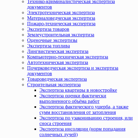
Технико-криминалистическая экспертиза
документов
Электротехническая экспертиза
Материаловедческая экспертиза
Пожаро-техническая экспертиза
Экспертиза товаров
Землеустроительная экспертиза
Оценочные экспертизы
Экспертиза топлива
Лингвистическая экспертиза
Компьютерно-техническая экспертиза
Автотехническая экспертиза
Почерковедческая экспертиза и экспертиза
документов
Товароведческая экспертиза
Строительная экспертиза
Экспертиза квартиры в новостройке
Экспертиза оценки фактически
выполненного объёма работ
Экспертиза фактического ущерба, а также
сумм восстановления от затопления
Экспертиза по узакониванию строения, или
сноса строения
Экспертиза инсоляции (норм попадания
солнечных лучей)