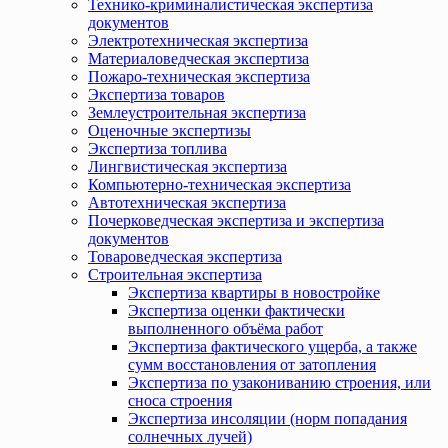
Технико-криминалистическая экспертиза
документов
Электротехническая экспертиза
Материаловедческая экспертиза
Пожаро-техническая экспертиза
Экспертиза товаров
Землеустроительная экспертиза
Оценочные экспертизы
Экспертиза топлива
Лингвистическая экспертиза
Компьютерно-техническая экспертиза
Автотехническая экспертиза
Почерковедческая экспертиза и экспертиза
документов
Товароведческая экспертиза
Строительная экспертиза
Экспертиза квартиры в новостройке
Экспертиза оценки фактически
выполненного объёма работ
Экспертиза фактического ущерба, а также
сумм восстановления от затопления
Экспертиза по узакониванию строения, или
сноса строения
Экспертиза инсоляции (норм попадания
солнечных лучей)