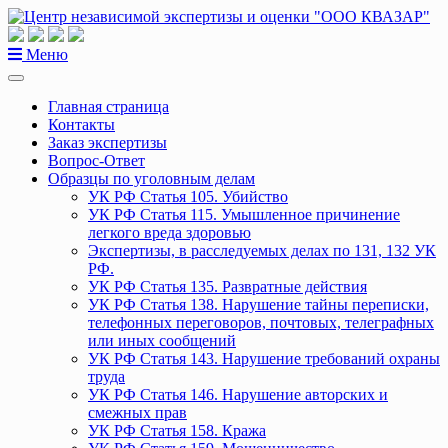
Перейти
к
содержанию
Меню
Главная страница
Контакты
Заказ экспертизы
Вопрос-Ответ
Образцы по уголовным делам
УК РФ Статья 105. Убийство
УК РФ Статья 115. Умышленное причинение
легкого вреда здоровью
Экспертизы, в расследуемых делах по 131, 132 УК
РФ.
УК РФ Статья 135. Развратные действия
УК РФ Статья 138. Нарушение тайны переписки,
телефонных переговоров, почтовых, телеграфных
или иных сообщений
УК РФ Статья 143. Нарушение требований охраны
труда
УК РФ Статья 146. Нарушение авторских и
смежных прав
УК РФ Статья 158. Кража