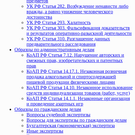
предметов
УК РФ Статья 282. Возбуждение ненависти либо
вражды, а равно унижение человеческого
достоинства
УК РФ Статья 293. Халатность
УК РФ Статья 303. Фальсификация доказательств
и результатов оперативно-разыскной деятельности
УК РФ Статья 310. Разглашение данных
предварительного расследования
Образцы по административным делам
КоАП РФ Статья 7.12. Нарушение авторских и
смежных прав, изобретательских и патентных
прав
КоАП РФ Статья 14.17.1. Незаконная розничная
продажа алкогольной и спиртосодержащей
пищевой продукции физическими лицами
КоАП РФ Статья 14.10. Незаконное использование
средств индивидуализации товаров (работ, услуг)
КоАП РФ Статья 14.1.1. Незаконные организация
и проведение азартных игр
Образцы по гражданским делам
Вопросы судебной экспертизы
Вопросы для экспертизы по гражданским делам
Бухгалтерская (экономическая) экспертиза
Иные экспертизы