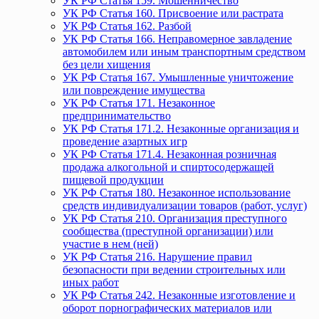
УК РФ Статья 159. Мошенничество
УК РФ Статья 160. Присвоение или растрата
УК РФ Статья 162. Разбой
УК РФ Статья 166. Неправомерное завладение
автомобилем или иным транспортным средством
без цели хищения
УК РФ Статья 167. Умышленные уничтожение
или повреждение имущества
УК РФ Статья 171. Незаконное
предпринимательство
УК РФ Статья 171.2. Незаконные организация и
проведение азартных игр
УК РФ Статья 171.4. Незаконная розничная
продажа алкогольной и спиртосодержащей
пищевой продукции
УК РФ Статья 180. Незаконное использование
средств индивидуализации товаров (работ, услуг)
УК РФ Статья 210. Организация преступного
сообщества (преступной организации) или
участие в нем (ней)
УК РФ Статья 216. Нарушение правил
безопасности при ведении строительных или
иных работ
УК РФ Статья 242. Незаконные изготовление и
оборот порнографических материалов или