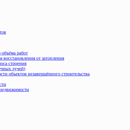
тов
 объёма работ
м восстановления от затопления
носа строения
ечных лучей)
сти объектов незавершённого строительства
сти
в недвижимости