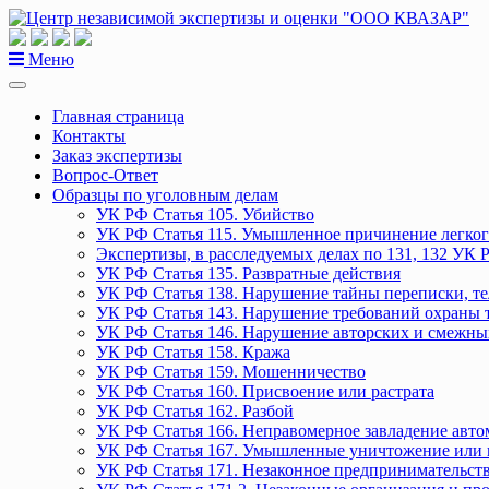
Перейти
к
содержанию
Меню
Главная страница
Контакты
Заказ экспертизы
Вопрос-Ответ
Образцы по уголовным делам
УК РФ Статья 105. Убийство
УК РФ Статья 115. Умышленное причинение легког
Экспертизы, в расследуемых делах по 131, 132 УК 
УК РФ Статья 135. Развратные действия
УК РФ Статья 138. Нарушение тайны переписки, т
УК РФ Статья 143. Нарушение требований охраны 
УК РФ Статья 146. Нарушение авторских и смежны
УК РФ Статья 158. Кража
УК РФ Статья 159. Мошенничество
УК РФ Статья 160. Присвоение или растрата
УК РФ Статья 162. Разбой
УК РФ Статья 166. Неправомерное завладение авт
УК РФ Статья 167. Умышленные уничтожение или 
УК РФ Статья 171. Незаконное предпринимательст