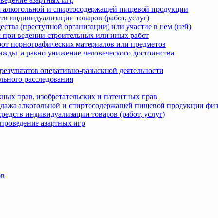
оведение азартных игр
жа алкогольной и спиртосодержащей пищевой продукции
тв индивидуализации товаров (работ, услуг)
ства (преступной организации) или участие в нем (ней)
 при ведении строительных или иных работ
рот порнографических материалов или предметов
ажды, а равно унижение человеческого достоинства
результатов оперативно-разыскной деятельности
льного расследования
ных прав, изобретательских и патентных прав
родажа алкогольной и спиртосодержащей пищевой продукции фи
редств индивидуализации товаров (работ, услуг)
 проведение азартных игр
ов