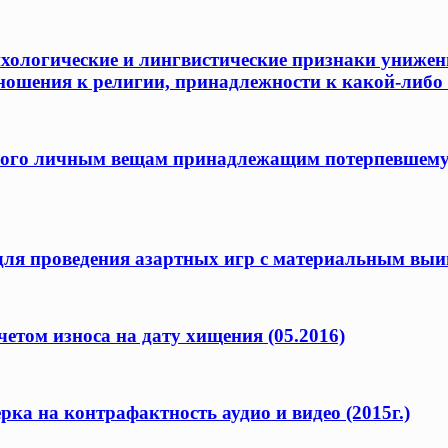
хологические и лингвистические признаки унижени
ношения к религии, принадлежности к какой-либо 
ого личным вещам принадлежащим потерпевшему, 
для проведения азартных игр с материальным выи
четом износа на дату хищения (05.2016)
ка на контрафактность аудио и видео (2015г.)