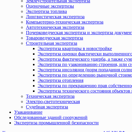
Землеустроительная экспертиза
Оценочные экспертизы
Экспертиза топлива
Лингвистическая экспертиза
Компьютерно-техническая экспертиза
Автотехническая экспертиза
Почерковедческая экспертиза и экспертиза докумен
Товароведческая экспертиза
Строительная экспертиза
Экспертиза квартиры в новостройке
Экспертиза оценки фактически выполненного
Экспертиза фактического ущерба, а также сум
Экспертиза по узакониванию строения, или с
Экспертиза инсоляции (норм попадания солн
Экспертиза по определению рыночной стоимо
Экспертиза отопления
Экспертиза по прекращению прав собственно
Экспертиза технического состояния объекто
Техническая экспертиза
Электро-светотехническая
Судебная экспертиза
Узаканивание
Обследованные зданий сооружений
Экспертиза промышленной безопасности