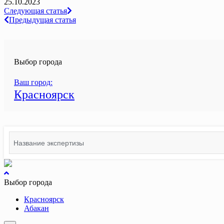
25.10.2023
Навигация
Следующая статья
Предыдущая статья
по
записям
Выбор города
Ваш город:
Красноярск
Search
for:
вернуться
к
Выбор города
началу
Красноярск
Абакан