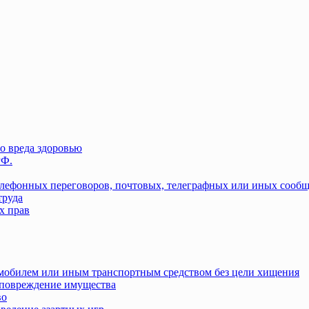
о вреда здоровью
РФ.
елефонных переговоров, почтовых, телеграфных или иных сооб
труда
х прав
омобилем или иным транспортным средством без цели хищения
повреждение имущества
во