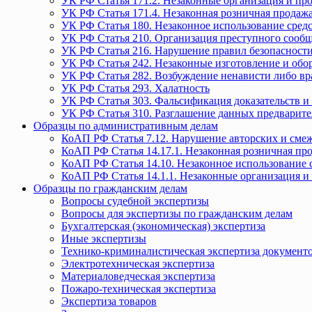
УК РФ Статья 171.2. Незаконные организация и пр
УК РФ Статья 171.4. Незаконная розничная прода
УК РФ Статья 180. Незаконное использование средс
УК РФ Статья 210. Организация преступного сообще
УК РФ Статья 216. Нарушение правил безопасности
УК РФ Статья 242. Незаконные изготовление и обо
УК РФ Статья 282. Возбуждение ненависти либо вр
УК РФ Статья 293. Халатность
УК РФ Статья 303. Фальсификация доказательств и 
УК РФ Статья 310. Разглашение данных предварите
Образцы по административным делам
КоАП РФ Статья 7.12. Нарушение авторских и смеж
КоАП РФ Статья 14.17.1. Незаконная розничная п
КоАП РФ Статья 14.10. Незаконное использование с
КоАП РФ Статья 14.1.1. Незаконные организация и
Образцы по гражданским делам
Вопросы судебной экспертизы
Вопросы для экспертизы по гражданским делам
Бухгалтерская (экономическая) экспертиза
Иные экспертизы
Технико-криминалистическая экспертиза документ
Электротехническая экспертиза
Материаловедческая экспертиза
Пожаро-техническая экспертиза
Экспертиза товаров