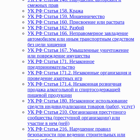
смежных прав
УК РФ Статья 158. Кража
УК РФ Статья 159. Мошенничество
УК РФ Статья 160. Присвоение или растрата
УК РФ Статья 162. Разбой
УК РФ Статья 166. Неправомерное завладение
автомобилем или иным транспортным средством
без цели хищения
УК РФ Статья 167. Умышленные уничтожение
или повреждение имущества
УК РФ Статья 171. Незаконное
предпринимательство
УК РФ Статья 171.2. Незаконные организация и
проведение азартных игр
УК РФ Статья 171.4. Незаконная розничная
продажа алкогольной и спиртосодержащей
пищевой продукции
УК РФ Статья 180. Незаконное использование
средств индивидуализации товаров (работ, услуг)
УК РФ Статья 210. Организация преступного
сообщества (преступной организации) или
участие в нем (ней)
УК РФ Статья 216. Нарушение правил
безопасности при ведении строительных или