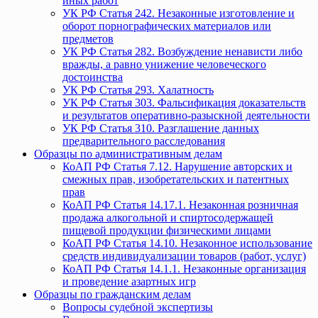
иных работ
УК РФ Статья 242. Незаконные изготовление и
оборот порнографических материалов или
предметов
УК РФ Статья 282. Возбуждение ненависти либо
вражды, а равно унижение человеческого
достоинства
УК РФ Статья 293. Халатность
УК РФ Статья 303. Фальсификация доказательств
и результатов оперативно-разыскной деятельности
УК РФ Статья 310. Разглашение данных
предварительного расследования
Образцы по административным делам
КоАП РФ Статья 7.12. Нарушение авторских и
смежных прав, изобретательских и патентных
прав
КоАП РФ Статья 14.17.1. Незаконная розничная
продажа алкогольной и спиртосодержащей
пищевой продукции физическими лицами
КоАП РФ Статья 14.10. Незаконное использование
средств индивидуализации товаров (работ, услуг)
КоАП РФ Статья 14.1.1. Незаконные организация
и проведение азартных игр
Образцы по гражданским делам
Вопросы судебной экспертизы