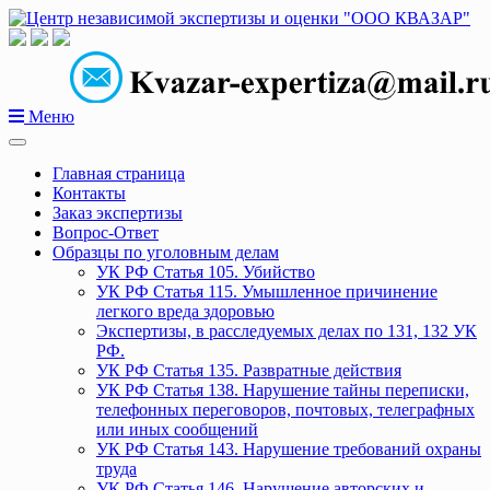
Перейти
к
содержанию
Меню
Главная страница
Контакты
Заказ экспертизы
Вопрос-Ответ
Образцы по уголовным делам
УК РФ Статья 105. Убийство
УК РФ Статья 115. Умышленное причинение
легкого вреда здоровью
Экспертизы, в расследуемых делах по 131, 132 УК
РФ.
УК РФ Статья 135. Развратные действия
УК РФ Статья 138. Нарушение тайны переписки,
телефонных переговоров, почтовых, телеграфных
или иных сообщений
УК РФ Статья 143. Нарушение требований охраны
труда
УК РФ Статья 146. Нарушение авторских и