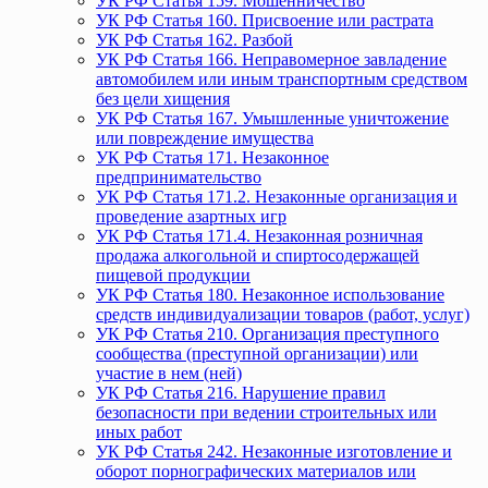
УК РФ Статья 159. Мошенничество
УК РФ Статья 160. Присвоение или растрата
УК РФ Статья 162. Разбой
УК РФ Статья 166. Неправомерное завладение
автомобилем или иным транспортным средством
без цели хищения
УК РФ Статья 167. Умышленные уничтожение
или повреждение имущества
УК РФ Статья 171. Незаконное
предпринимательство
УК РФ Статья 171.2. Незаконные организация и
проведение азартных игр
УК РФ Статья 171.4. Незаконная розничная
продажа алкогольной и спиртосодержащей
пищевой продукции
УК РФ Статья 180. Незаконное использование
средств индивидуализации товаров (работ, услуг)
УК РФ Статья 210. Организация преступного
сообщества (преступной организации) или
участие в нем (ней)
УК РФ Статья 216. Нарушение правил
безопасности при ведении строительных или
иных работ
УК РФ Статья 242. Незаконные изготовление и
оборот порнографических материалов или