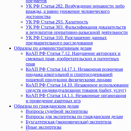
предметов
УК РФ Статья 282. Возбуждение ненависти либо
вражды, а равно унижение человеческого
достоинства
УК РФ Статья 293. Халатность
УК РФ Статья 303. Фальсификация доказательств
и результатов оперативно-разыскной деятельности
УК РФ Статья 310. Разглашение данных
предварительного расследования
Образцы по административным делам
КоАП РФ Статья 7.12. Нарушение авторских и
смежных прав, изобретательских и патентных
прав
КоАП РФ Статья 14.17.1. Незаконная розничная
продажа алкогольной и спиртосодержащей
пищевой продукции физическими лицами
КоАП РФ Статья 14.10. Незаконное использование
средств индивидуализации товаров (работ, услуг)
КоАП РФ Статья 14.1.1. Незаконные организация
и проведение азартных игр
Образцы по гражданским делам
Вопросы судебной экспертизы
Вопросы для экспертизы по гражданским делам
Бухгалтерская (экономическая) экспертиза
Иные экспертизы