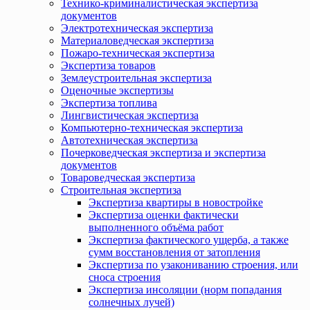
Технико-криминалистическая экспертиза
документов
Электротехническая экспертиза
Материаловедческая экспертиза
Пожаро-техническая экспертиза
Экспертиза товаров
Землеустроительная экспертиза
Оценочные экспертизы
Экспертиза топлива
Лингвистическая экспертиза
Компьютерно-техническая экспертиза
Автотехническая экспертиза
Почерковедческая экспертиза и экспертиза
документов
Товароведческая экспертиза
Строительная экспертиза
Экспертиза квартиры в новостройке
Экспертиза оценки фактически
выполненного объёма работ
Экспертиза фактического ущерба, а также
сумм восстановления от затопления
Экспертиза по узакониванию строения, или
сноса строения
Экспертиза инсоляции (норм попадания
солнечных лучей)