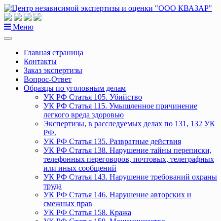
Перейти
к
содержанию
Меню
Главная страница
Контакты
Заказ экспертизы
Вопрос-Ответ
Образцы по уголовным делам
УК РФ Статья 105. Убийство
УК РФ Статья 115. Умышленное причинение
легкого вреда здоровью
Экспертизы, в расследуемых делах по 131, 132 УК
РФ.
УК РФ Статья 135. Развратные действия
УК РФ Статья 138. Нарушение тайны переписки,
телефонных переговоров, почтовых, телеграфных
или иных сообщений
УК РФ Статья 143. Нарушение требований охраны
труда
УК РФ Статья 146. Нарушение авторских и
смежных прав
УК РФ Статья 158. Кража