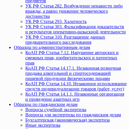
предметов
УК РФ Статья 282. Возбуждение ненависти либо
вражды, а равно унижение человеческого
достоинства
УК РФ Статья 293. Халатность
УК РФ Статья 303. Фальсификация доказательств
и результатов оперативно-разыскной деятельности
УК РФ Статья 310. Разглашение данных
предварительного расследования
Образцы по административным делам
КоАП РФ Статья 7.12. Нарушение авторских и
смежных прав, изобретательских и патентных
прав
КоАП РФ Статья 14.17.1. Незаконная розничная
продажа алкогольной и спиртосодержащей
пищевой продукции физическими лицами
КоАП РФ Статья 14.10. Незаконное использование
средств индивидуализации товаров (работ, услуг)
КоАП РФ Статья 14.1.1. Незаконные организация
и проведение азартных игр
Образцы по гражданским делам
Вопросы судебной экспертизы
Вопросы для экспертизы по гражданским делам
Бухгалтерская (экономическая) экспертиза
Иные экспертизы