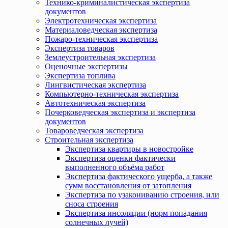
Технико-криминалистическая экспертиза
документов
Электротехническая экспертиза
Материаловедческая экспертиза
Пожаро-техническая экспертиза
Экспертиза товаров
Землеустроительная экспертиза
Оценочные экспертизы
Экспертиза топлива
Лингвистическая экспертиза
Компьютерно-техническая экспертиза
Автотехническая экспертиза
Почерковедческая экспертиза и экспертиза
документов
Товароведческая экспертиза
Строительная экспертиза
Экспертиза квартиры в новостройке
Экспертиза оценки фактически
выполненного объёма работ
Экспертиза фактического ущерба, а также
сумм восстановления от затопления
Экспертиза по узакониванию строения, или
сноса строения
Экспертиза инсоляции (норм попадания
солнечных лучей)