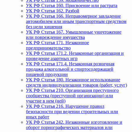
УК РФ Статья 159. Мошенничество
УК РФ Статья 160. Присвоение или растрата
УК РФ Статья 162. Разбой
УК РФ Статья 166. Неправомерное завладение
автомобилем или иным транспортным средством
без цели хищения
УК РФ Статья 167. Умышленные уничтожение
или повреждение имущества
УК РФ Статья 171. Незаконное
предпринимательство
УК РФ Статья 171.2. Незаконные организация и
проведение азартных игр
УК РФ Статья 171.4. Незаконная розничная
продажа алкогольной и спиртосодержащей
пищевой продукции
УК РФ Статья 180. Незаконное использование
средств индивидуализации товаров (работ, услуг)
УК РФ Статья 210. Организация преступного
сообщества (преступной организации) или
участие в нем (ней)
УК РФ Статья 216. Нарушение правил
безопасности при ведении строительных или
иных работ
УК РФ Статья 242. Незаконные изготовление и
оборот порнографических материалов или