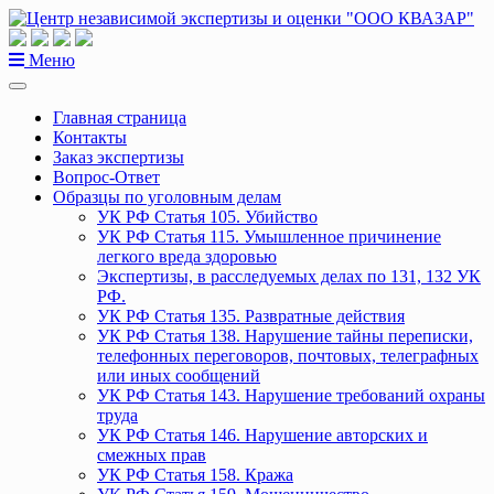
Перейти
к
содержанию
Меню
Главная страница
Контакты
Заказ экспертизы
Вопрос-Ответ
Образцы по уголовным делам
УК РФ Статья 105. Убийство
УК РФ Статья 115. Умышленное причинение
легкого вреда здоровью
Экспертизы, в расследуемых делах по 131, 132 УК
РФ.
УК РФ Статья 135. Развратные действия
УК РФ Статья 138. Нарушение тайны переписки,
телефонных переговоров, почтовых, телеграфных
или иных сообщений
УК РФ Статья 143. Нарушение требований охраны
труда
УК РФ Статья 146. Нарушение авторских и
смежных прав
УК РФ Статья 158. Кража