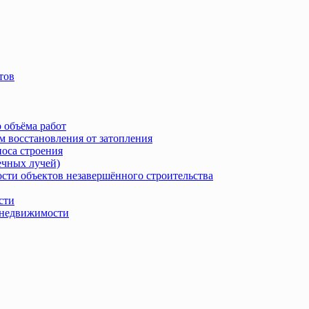
тов
 объёма работ
м восстановления от затопления
носа строения
ечных лучей)
сти объектов незавершённого строительства
сти
в недвижимости