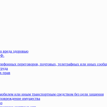
о вреда здоровью
РФ.
елефонных переговоров, почтовых, телеграфных или иных сооб
труда
х прав
омобилем или иным транспортным средством без цели хищения
повреждение имущества
во