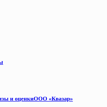
цы
тизы и оценкиООО «Квазар»