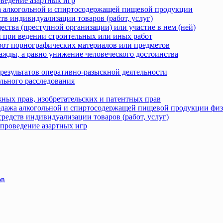
оведение азартных игр
жа алкогольной и спиртосодержащей пищевой продукции
тв индивидуализации товаров (работ, услуг)
ства (преступной организации) или участие в нем (ней)
 при ведении строительных или иных работ
рот порнографических материалов или предметов
ажды, а равно унижение человеческого достоинства
результатов оперативно-разыскной деятельности
льного расследования
ных прав, изобретательских и патентных прав
родажа алкогольной и спиртосодержащей пищевой продукции фи
редств индивидуализации товаров (работ, услуг)
 проведение азартных игр
ов