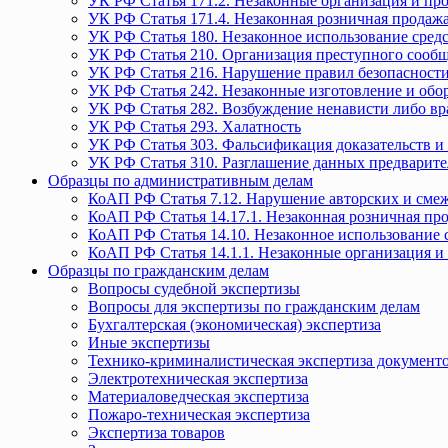
УК РФ Статья 171.2. Незаконные организация и пр
УК РФ Статья 171.4. Незаконная розничная прода
УК РФ Статья 180. Незаконное использование средс
УК РФ Статья 210. Организация преступного сообще
УК РФ Статья 216. Нарушение правил безопасности
УК РФ Статья 242. Незаконные изготовление и обо
УК РФ Статья 282. Возбуждение ненависти либо вр
УК РФ Статья 293. Халатность
УК РФ Статья 303. Фальсификация доказательств и 
УК РФ Статья 310. Разглашение данных предварите
Образцы по административным делам
КоАП РФ Статья 7.12. Нарушение авторских и смеж
КоАП РФ Статья 14.17.1. Незаконная розничная п
КоАП РФ Статья 14.10. Незаконное использование с
КоАП РФ Статья 14.1.1. Незаконные организация и
Образцы по гражданским делам
Вопросы судебной экспертизы
Вопросы для экспертизы по гражданским делам
Бухгалтерская (экономическая) экспертиза
Иные экспертизы
Технико-криминалистическая экспертиза документ
Электротехническая экспертиза
Материаловедческая экспертиза
Пожаро-техническая экспертиза
Экспертиза товаров