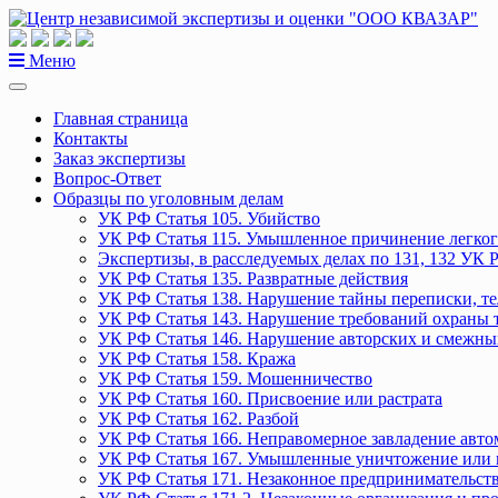
Перейти
к
содержанию
Меню
Главная страница
Контакты
Заказ экспертизы
Вопрос-Ответ
Образцы по уголовным делам
УК РФ Статья 105. Убийство
УК РФ Статья 115. Умышленное причинение легког
Экспертизы, в расследуемых делах по 131, 132 УК 
УК РФ Статья 135. Развратные действия
УК РФ Статья 138. Нарушение тайны переписки, т
УК РФ Статья 143. Нарушение требований охраны 
УК РФ Статья 146. Нарушение авторских и смежны
УК РФ Статья 158. Кража
УК РФ Статья 159. Мошенничество
УК РФ Статья 160. Присвоение или растрата
УК РФ Статья 162. Разбой
УК РФ Статья 166. Неправомерное завладение авт
УК РФ Статья 167. Умышленные уничтожение или 
УК РФ Статья 171. Незаконное предпринимательст