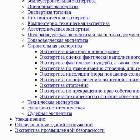
Землеустроительная экспертиза
Оценочные экспертизы
Экспертиза топлива
Лингвистическая экспертиза
Компьютерно-техническая экспертиза
Автотехническая экспертиза
Почерковедческая экспертиза и экспертиза докумен
Товароведческая экспертиза
Строительная экспертиза
Экспертиза квартиры в новостройке
Экспертиза оценки фактически выполненного
Экспертиза фактического ущерба, а также сум
Экспертиза по узакониванию строения, или с
Экспертиза инсоляции (норм попадания солн
Экспертиза по определению рыночной стоимо
Экспертиза отопления
Экспертиза по прекращению прав собственно
Экспертиза технического состояния объекто
Техническая экспертиза
Электро-светотехническая
Судебная экспертиза
Узаканивание
Обследованные зданий сооружений
Экспертиза промышленной безопасности