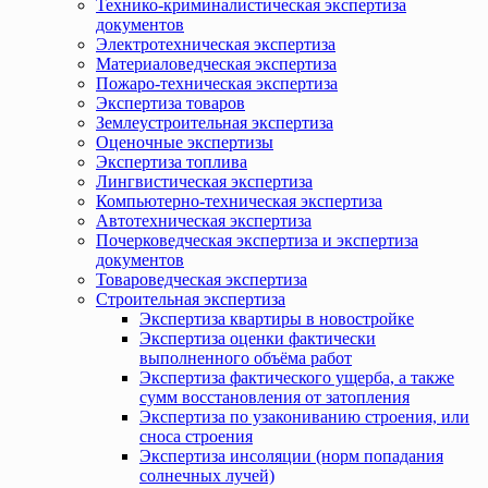
Технико-криминалистическая экспертиза
документов
Электротехническая экспертиза
Материаловедческая экспертиза
Пожаро-техническая экспертиза
Экспертиза товаров
Землеустроительная экспертиза
Оценочные экспертизы
Экспертиза топлива
Лингвистическая экспертиза
Компьютерно-техническая экспертиза
Автотехническая экспертиза
Почерковедческая экспертиза и экспертиза
документов
Товароведческая экспертиза
Строительная экспертиза
Экспертиза квартиры в новостройке
Экспертиза оценки фактически
выполненного объёма работ
Экспертиза фактического ущерба, а также
сумм восстановления от затопления
Экспертиза по узакониванию строения, или
сноса строения
Экспертиза инсоляции (норм попадания
солнечных лучей)