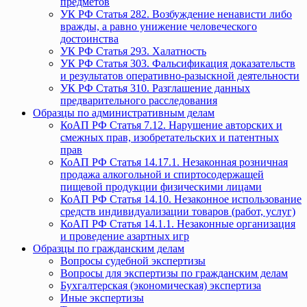
предметов
УК РФ Статья 282. Возбуждение ненависти либо
вражды, а равно унижение человеческого
достоинства
УК РФ Статья 293. Халатность
УК РФ Статья 303. Фальсификация доказательств
и результатов оперативно-разыскной деятельности
УК РФ Статья 310. Разглашение данных
предварительного расследования
Образцы по административным делам
КоАП РФ Статья 7.12. Нарушение авторских и
смежных прав, изобретательских и патентных
прав
КоАП РФ Статья 14.17.1. Незаконная розничная
продажа алкогольной и спиртосодержащей
пищевой продукции физическими лицами
КоАП РФ Статья 14.10. Незаконное использование
средств индивидуализации товаров (работ, услуг)
КоАП РФ Статья 14.1.1. Незаконные организация
и проведение азартных игр
Образцы по гражданским делам
Вопросы судебной экспертизы
Вопросы для экспертизы по гражданским делам
Бухгалтерская (экономическая) экспертиза
Иные экспертизы