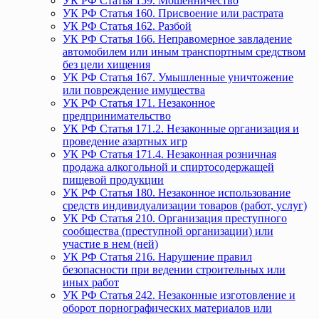
УК РФ Статья 159. Мошенничество
УК РФ Статья 160. Присвоение или растрата
УК РФ Статья 162. Разбой
УК РФ Статья 166. Неправомерное завладение
автомобилем или иным транспортным средством
без цели хищения
УК РФ Статья 167. Умышленные уничтожение
или повреждение имущества
УК РФ Статья 171. Незаконное
предпринимательство
УК РФ Статья 171.2. Незаконные организация и
проведение азартных игр
УК РФ Статья 171.4. Незаконная розничная
продажа алкогольной и спиртосодержащей
пищевой продукции
УК РФ Статья 180. Незаконное использование
средств индивидуализации товаров (работ, услуг)
УК РФ Статья 210. Организация преступного
сообщества (преступной организации) или
участие в нем (ней)
УК РФ Статья 216. Нарушение правил
безопасности при ведении строительных или
иных работ
УК РФ Статья 242. Незаконные изготовление и
оборот порнографических материалов или