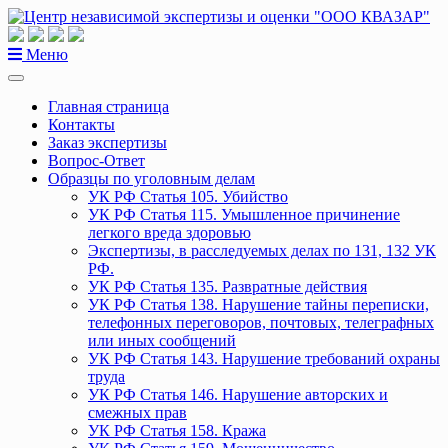
Перейти
к
содержанию
Меню
Главная страница
Контакты
Заказ экспертизы
Вопрос-Ответ
Образцы по уголовным делам
УК РФ Статья 105. Убийство
УК РФ Статья 115. Умышленное причинение
легкого вреда здоровью
Экспертизы, в расследуемых делах по 131, 132 УК
РФ.
УК РФ Статья 135. Развратные действия
УК РФ Статья 138. Нарушение тайны переписки,
телефонных переговоров, почтовых, телеграфных
или иных сообщений
УК РФ Статья 143. Нарушение требований охраны
труда
УК РФ Статья 146. Нарушение авторских и
смежных прав
УК РФ Статья 158. Кража