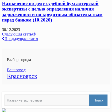
Назначение по делу судебной бухгалтерской
экспертизы с целью определения наличия
задолженности по кредитным обязательствам
перед банком (10.2020)
30.12.2023
Навигация
Следующая статья
Предыдущая статья
по
записям
Выбор города
Ваш город:
Красноярск
Search
Поиск
for: