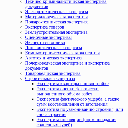
Технико-криминалистическая экспертиза
документов
Электротехническая экспертиза
Материаловедческая экспертиза
Пожаро-техническая экспертиза
Экспертиза товаров
Землеустроительная экспертиза
Оценочные экспертизы
Экспертиза топлива
Лингвистическая экспертиза
Компьютерно-техническая экспертиза
Автотехническая экспертиза
Почерковедческая экспертиза и экспертиза
документов
Товароведческая экспертиза
Строительная экспертиза
Экспертиза квартиры в новостройке
Экспертиза оценки фактически
выполненного объёма работ
Экспертиза фактического ущерба, а также
сумм восстановления от затопления
Экспертиза по узакониванию строения, или
сноса строения
Экспертиза инсоляции (норм попадания
солнечных лучей)