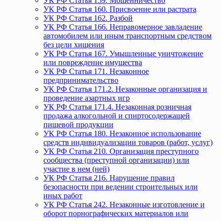
УК РФ Статья 159. Мошенничество
УК РФ Статья 160. Присвоение или растрата
УК РФ Статья 162. Разбой
УК РФ Статья 166. Неправомерное завладение
автомобилем или иным транспортным средством
без цели хищения
УК РФ Статья 167. Умышленные уничтожение
или повреждение имущества
УК РФ Статья 171. Незаконное
предпринимательство
УК РФ Статья 171.2. Незаконные организация и
проведение азартных игр
УК РФ Статья 171.4. Незаконная розничная
продажа алкогольной и спиртосодержащей
пищевой продукции
УК РФ Статья 180. Незаконное использование
средств индивидуализации товаров (работ, услуг)
УК РФ Статья 210. Организация преступного
сообщества (преступной организации) или
участие в нем (ней)
УК РФ Статья 216. Нарушение правил
безопасности при ведении строительных или
иных работ
УК РФ Статья 242. Незаконные изготовление и
оборот порнографических материалов или