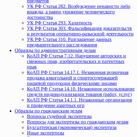
предметов
УК РФ Статья 282. Возбуждение ненависти либо
вражды, а равно унижение человеческого
достоинства
УК РФ Статья 293. Халатность
УК РФ Статья 303. Фальсификация доказательств
и результатов оперативно-разыскной деятельности
УК РФ Статья 310. Разглашение данных
предварительного расследования
Образцы по административным делам
КоАП РФ Статья 7.12. Нарушение авторских и
смежных прав, изобретательских и патентных
прав
КоАП РФ Статья 14.17.1. Незаконная розничная
продажа алкогольной и спиртосодержащей
пищевой продукции физическими лицами
КоАП РФ Статья 14.10. Незаконное использование
средств индивидуализации товаров (работ, услуг)
КоАП РФ Статья 14.1.1. Незаконные организация
и проведение азартных игр
Образцы по гражданским делам
Вопросы судебной экспертизы
Вопросы для экспертизы по гражданским делам
Бухгалтерская (экономическая) экспертиза
Иные экспертизы