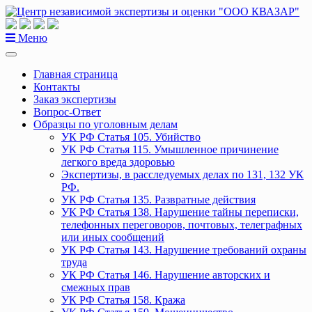
Перейти
к
содержанию
Меню
Главная страница
Контакты
Заказ экспертизы
Вопрос-Ответ
Образцы по уголовным делам
УК РФ Статья 105. Убийство
УК РФ Статья 115. Умышленное причинение
легкого вреда здоровью
Экспертизы, в расследуемых делах по 131, 132 УК
РФ.
УК РФ Статья 135. Развратные действия
УК РФ Статья 138. Нарушение тайны переписки,
телефонных переговоров, почтовых, телеграфных
или иных сообщений
УК РФ Статья 143. Нарушение требований охраны
труда
УК РФ Статья 146. Нарушение авторских и
смежных прав
УК РФ Статья 158. Кража