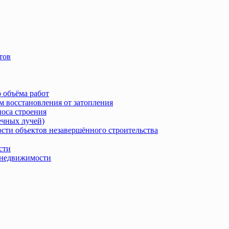
тов
 объёма работ
м восстановления от затопления
носа строения
ечных лучей)
сти объектов незавершённого строительства
сти
в недвижимости