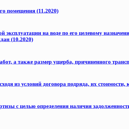
го помещения (11.2020)
ой эксплуатации на воде по его целевому назначен
дан (10.2020)
бот, а также размер ущерба, причиненного транс
одя из условий договора подряда, их стоимости, 
ертизы с целью определения наличия задолженност