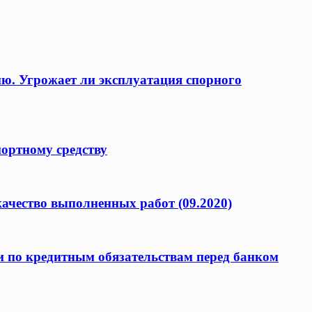
ию. Угрожает ли эксплуатация спорного
портному средству
качество выполненных работ (09.2020)
и по кредитным обязательствам перед банком