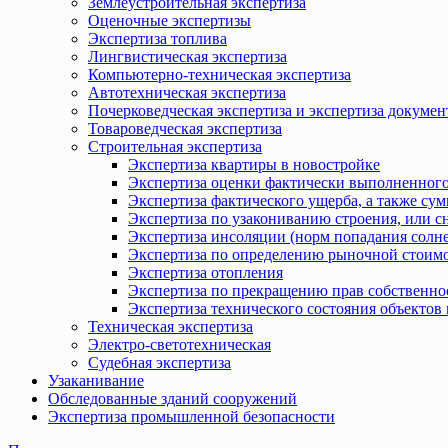
Землеустроительная экспертиза
Оценочные экспертизы
Экспертиза топлива
Лингвистическая экспертиза
Компьютерно-техническая экспертиза
Автотехническая экспертиза
Почерковедческая экспертиза и экспертиза докумен
Товароведческая экспертиза
Строительная экспертиза
Экспертиза квартиры в новостройке
Экспертиза оценки фактически выполненного
Экспертиза фактического ущерба, а также сум
Экспертиза по узакониванию строения, или с
Экспертиза инсоляции (норм попадания солн
Экспертиза по определению рыночной стоимо
Экспертиза отопления
Экспертиза по прекращению прав собственно
Экспертиза технического состояния объекто
Техническая экспертиза
Электро-светотехническая
Судебная экспертиза
Узаканивание
Обследованные зданий сооружений
Экспертиза промышленной безопасности