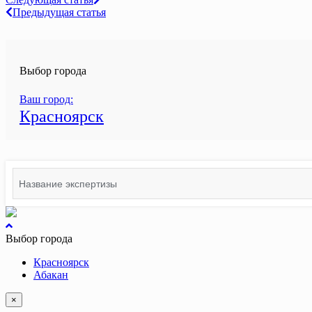
Навигация
Предыдущая статья
по
записям
Выбор города
Ваш город:
Красноярск
Search
for:
вернуться
к
Выбор города
началу
Красноярск
Абакан
×