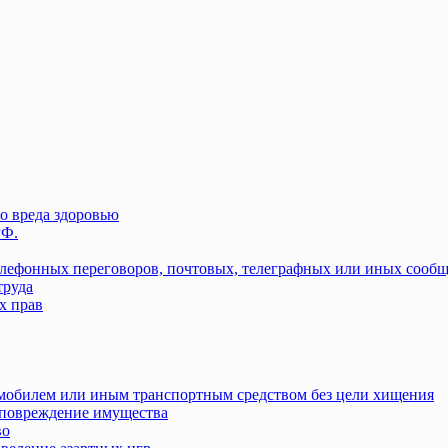
о вреда здоровью
РФ.
елефонных переговоров, почтовых, телеграфных или иных сооб
труда
х прав
омобилем или иным транспортным средством без цели хищения
повреждение имущества
во