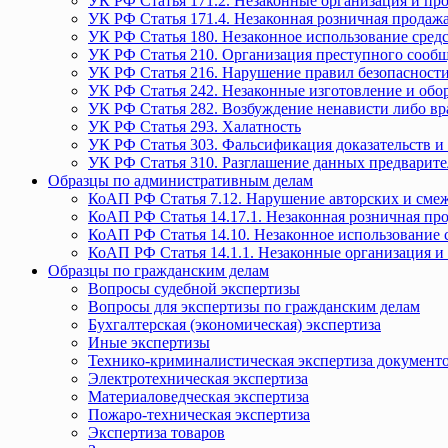
УК РФ Статья 171.2. Незаконные организация и пр
УК РФ Статья 171.4. Незаконная розничная прода
УК РФ Статья 180. Незаконное использование средс
УК РФ Статья 210. Организация преступного сообще
УК РФ Статья 216. Нарушение правил безопасности
УК РФ Статья 242. Незаконные изготовление и обо
УК РФ Статья 282. Возбуждение ненависти либо вр
УК РФ Статья 293. Халатность
УК РФ Статья 303. Фальсификация доказательств и 
УК РФ Статья 310. Разглашение данных предварите
Образцы по административным делам
КоАП РФ Статья 7.12. Нарушение авторских и смеж
КоАП РФ Статья 14.17.1. Незаконная розничная п
КоАП РФ Статья 14.10. Незаконное использование с
КоАП РФ Статья 14.1.1. Незаконные организация и
Образцы по гражданским делам
Вопросы судебной экспертизы
Вопросы для экспертизы по гражданским делам
Бухгалтерская (экономическая) экспертиза
Иные экспертизы
Технико-криминалистическая экспертиза документ
Электротехническая экспертиза
Материаловедческая экспертиза
Пожаро-техническая экспертиза
Экспертиза товаров