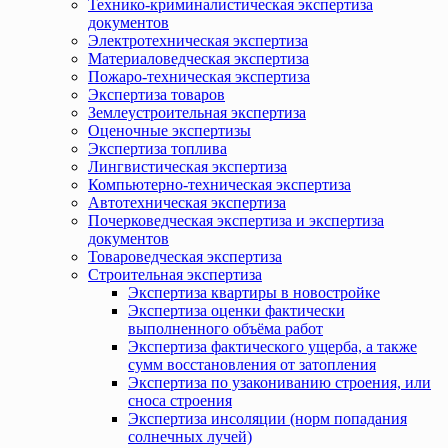
Технико-криминалистическая экспертиза
документов
Электротехническая экспертиза
Материаловедческая экспертиза
Пожаро-техническая экспертиза
Экспертиза товаров
Землеустроительная экспертиза
Оценочные экспертизы
Экспертиза топлива
Лингвистическая экспертиза
Компьютерно-техническая экспертиза
Автотехническая экспертиза
Почерковедческая экспертиза и экспертиза
документов
Товароведческая экспертиза
Строительная экспертиза
Экспертиза квартиры в новостройке
Экспертиза оценки фактически
выполненного объёма работ
Экспертиза фактического ущерба, а также
сумм восстановления от затопления
Экспертиза по узакониванию строения, или
сноса строения
Экспертиза инсоляции (норм попадания
солнечных лучей)