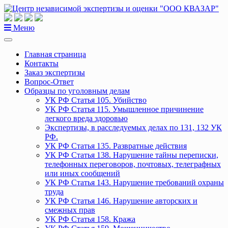
Перейти
к
содержанию
Меню
Главная страница
Контакты
Заказ экспертизы
Вопрос-Ответ
Образцы по уголовным делам
УК РФ Статья 105. Убийство
УК РФ Статья 115. Умышленное причинение
легкого вреда здоровью
Экспертизы, в расследуемых делах по 131, 132 УК
РФ.
УК РФ Статья 135. Развратные действия
УК РФ Статья 138. Нарушение тайны переписки,
телефонных переговоров, почтовых, телеграфных
или иных сообщений
УК РФ Статья 143. Нарушение требований охраны
труда
УК РФ Статья 146. Нарушение авторских и
смежных прав
УК РФ Статья 158. Кража