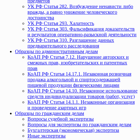
предметов
УК РФ Статья 282. Возбуждение ненависти либо
вражды, а равно унижение человеческого
достоинства
УК РФ Статья 293. Халатность
УК РФ Статья 303. Фальсификация доказательств
и результатов оперативно-разыскной деятельности
УК РФ Статья 310. Разглашение данных
предварительного расследования
Образцы по административным делам
КоАП РФ Статья 7.12. Нарушение авторских и
смежных прав, изобретательских и патентных
прав
КоАП РФ Статья 14.17.1. Незаконная розничная
продажа алкогольной и спиртосодержащей
пищевой продукции физическими лицами
КоАП РФ Статья 14.10. Незаконное использование
средств индивидуализации товаров (работ, услуг)
КоАП РФ Статья 14.1.1. Незаконные организация
и проведение азартных игр
Образцы по гражданским делам
Вопросы судебной экспертизы
Вопросы для экспертизы по гражданским делам
Бухгалтерская (экономическая) экспертиза
Иные экспертизы