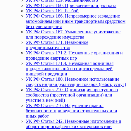
УК РФ Статья 159. Мошенничество
УК РФ Статья 160. Присвоение или растрата
УК РФ Статья 162. Разбой
УК РФ Статья 166. Неправомерное завладение
автомобилем или иным транспортным средством
без цели хищения
УК РФ Статья 167. Умышленные уничтожение
или повреждение имущества
УК РФ Статья 171. Незаконное
предпринимательство
УК РФ Статья 171.2. Незаконные организация и
проведение азартных игр
УК РФ Статья 171.4. Незаконная розничная
продажа алкогольной и спиртосодержащей
пищевой продукции
УК РФ Статья 180. Незаконное использование
средств индивидуализации товаров (работ, услуг)
УК РФ Статья 210. Организация преступного
сообщества (преступной организации) или
участие в нем (ней)
УК РФ Статья 216. Нарушение правил
безопасности при ведении строительных или
иных работ
УК РФ Статья 242. Незаконные изготовление и
оборот порнографических материалов или