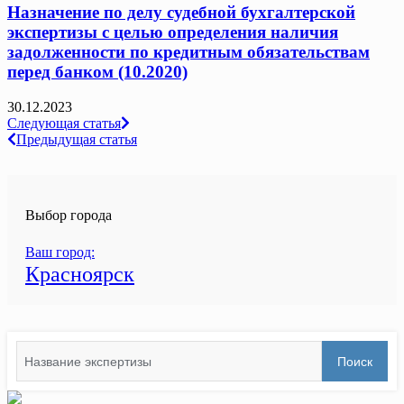
Назначение по делу судебной бухгалтерской
экспертизы с целью определения наличия
задолженности по кредитным обязательствам
перед банком (10.2020)
30.12.2023
Навигация
Следующая статья
Предыдущая статья
по
записям
Выбор города
Ваш город:
Красноярск
Search
Поиск
for: