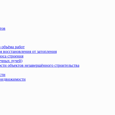
тов
 объёма работ
м восстановления от затопления
носа строения
ечных лучей)
сти объектов незавершённого строительства
сти
в недвижимости