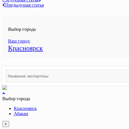
Навигация
Предыдущая статья
по
записям
Выбор города
Ваш город:
Красноярск
Search
for:
вернуться
к
Выбор города
началу
Красноярск
Абакан
×