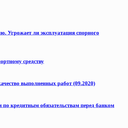
ию. Угрожает ли эксплуатация спорного
портному средству
качество выполненных работ (09.2020)
и по кредитным обязательствам перед банком