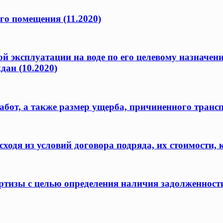
го помещения (11.2020)
ой эксплуатации на воде по его целевому назначен
дан (10.2020)
бот, а также размер ущерба, причиненного транс
одя из условий договора подряда, их стоимости, 
ертизы с целью определения наличия задолженност