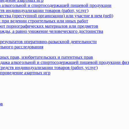
оведение азартных игр
жа алкогольной и спиртосодержащей пищевой продукции
тв индивидуализации товаров (работ, услуг)
ства (преступной организации) или участие в нем (ней)
 при ведении строительных или иных работ
рот порнографических материалов или предметов
ажды, а равно унижение человеческого достоинства
результатов оперативно-разыскной деятельности
льного расследования
ных прав, изобретательских и патентных прав
родажа алкогольной и спиртосодержащей пищевой продукции фи
редств индивидуализации товаров (работ, услуг)
 проведение азартных игр
ов