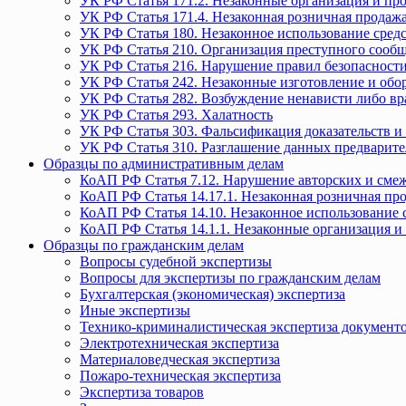
УК РФ Статья 171.2. Незаконные организация и пр
УК РФ Статья 171.4. Незаконная розничная прода
УК РФ Статья 180. Незаконное использование средс
УК РФ Статья 210. Организация преступного сообще
УК РФ Статья 216. Нарушение правил безопасности
УК РФ Статья 242. Незаконные изготовление и обо
УК РФ Статья 282. Возбуждение ненависти либо вр
УК РФ Статья 293. Халатность
УК РФ Статья 303. Фальсификация доказательств и 
УК РФ Статья 310. Разглашение данных предварите
Образцы по административным делам
КоАП РФ Статья 7.12. Нарушение авторских и смеж
КоАП РФ Статья 14.17.1. Незаконная розничная п
КоАП РФ Статья 14.10. Незаконное использование с
КоАП РФ Статья 14.1.1. Незаконные организация и
Образцы по гражданским делам
Вопросы судебной экспертизы
Вопросы для экспертизы по гражданским делам
Бухгалтерская (экономическая) экспертиза
Иные экспертизы
Технико-криминалистическая экспертиза документ
Электротехническая экспертиза
Материаловедческая экспертиза
Пожаро-техническая экспертиза
Экспертиза товаров