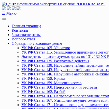
Перейти
к
содержанию
Меню
Главная страница
Контакты
Заказ экспертизы
Вопрос-Ответ
Образцы по уголовным делам
УК РФ Статья 105. Убийство
УК РФ Статья 115. Умышленное причинение легког
Экспертизы, в расследуемых делах по 131, 132 УК 
УК РФ Статья 135. Развратные действия
УК РФ Статья 138. Нарушение тайны переписки, т
УК РФ Статья 143. Нарушение требований охраны 
УК РФ Статья 146. Нарушение авторских и смежны
УК РФ Статья 158. Кража
УК РФ Статья 159. Мошенничество
УК РФ Статья 160. Присвоение или растрата
УК РФ Статья 162. Разбой
УК РФ Статья 166. Неправомерное завладение авт
УК РФ Статья 167. Умышленные уничтожение или 
УК РФ Статья 171. Незаконное предпринимательст