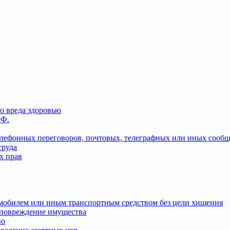
о вреда здоровью
РФ.
елефонных переговоров, почтовых, телеграфных или иных сооб
труда
х прав
омобилем или иным транспортным средством без цели хищения
повреждение имущества
во