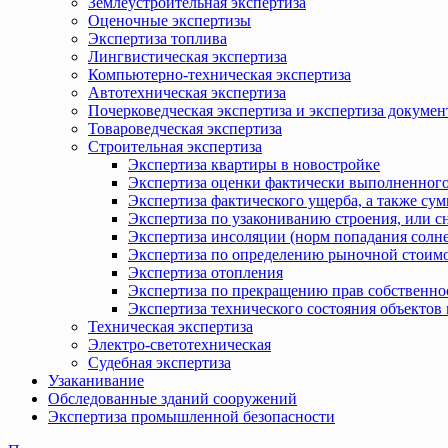
Землеустроительная экспертиза
Оценочные экспертизы
Экспертиза топлива
Лингвистическая экспертиза
Компьютерно-техническая экспертиза
Автотехническая экспертиза
Почерковедческая экспертиза и экспертиза докумен
Товароведческая экспертиза
Строительная экспертиза
Экспертиза квартиры в новостройке
Экспертиза оценки фактически выполненного
Экспертиза фактического ущерба, а также сум
Экспертиза по узакониванию строения, или с
Экспертиза инсоляции (норм попадания солн
Экспертиза по определению рыночной стоимо
Экспертиза отопления
Экспертиза по прекращению прав собственно
Экспертиза технического состояния объекто
Техническая экспертиза
Электро-светотехническая
Судебная экспертиза
Узаканивание
Обследованные зданий сооружений
Экспертиза промышленной безопасности