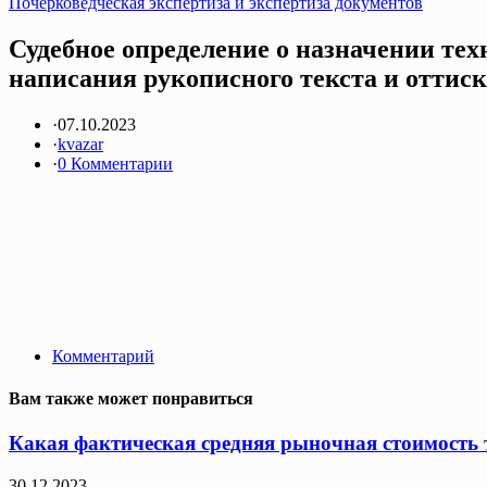
Почерковедческая экспертиза и экспертиза документов
Судебное определение о назначении те
написания рукописного текста и оттиска
·
07.10.2023
·
kvazar
·
0 Комментарии
Комментарий
Вам также может понравиться
Какая фактическая средняя рыночная стоимость т
30.12.2023