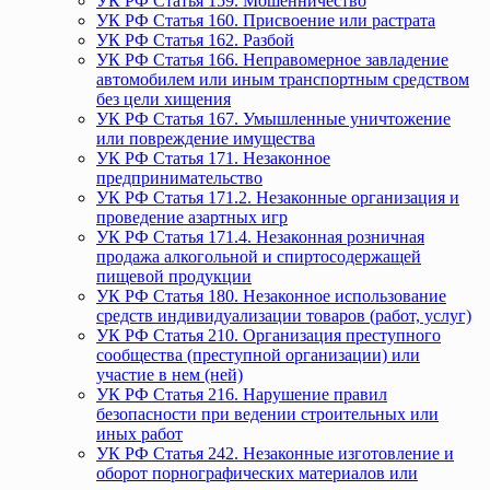
УК РФ Статья 159. Мошенничество
УК РФ Статья 160. Присвоение или растрата
УК РФ Статья 162. Разбой
УК РФ Статья 166. Неправомерное завладение
автомобилем или иным транспортным средством
без цели хищения
УК РФ Статья 167. Умышленные уничтожение
или повреждение имущества
УК РФ Статья 171. Незаконное
предпринимательство
УК РФ Статья 171.2. Незаконные организация и
проведение азартных игр
УК РФ Статья 171.4. Незаконная розничная
продажа алкогольной и спиртосодержащей
пищевой продукции
УК РФ Статья 180. Незаконное использование
средств индивидуализации товаров (работ, услуг)
УК РФ Статья 210. Организация преступного
сообщества (преступной организации) или
участие в нем (ней)
УК РФ Статья 216. Нарушение правил
безопасности при ведении строительных или
иных работ
УК РФ Статья 242. Незаконные изготовление и
оборот порнографических материалов или