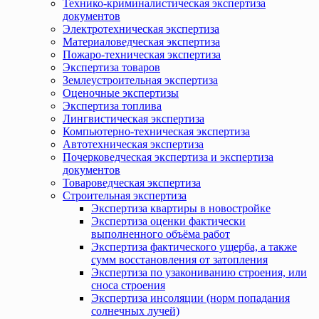
Технико-криминалистическая экспертиза
документов
Электротехническая экспертиза
Материаловедческая экспертиза
Пожаро-техническая экспертиза
Экспертиза товаров
Землеустроительная экспертиза
Оценочные экспертизы
Экспертиза топлива
Лингвистическая экспертиза
Компьютерно-техническая экспертиза
Автотехническая экспертиза
Почерковедческая экспертиза и экспертиза
документов
Товароведческая экспертиза
Строительная экспертиза
Экспертиза квартиры в новостройке
Экспертиза оценки фактически
выполненного объёма работ
Экспертиза фактического ущерба, а также
сумм восстановления от затопления
Экспертиза по узакониванию строения, или
сноса строения
Экспертиза инсоляции (норм попадания
солнечных лучей)