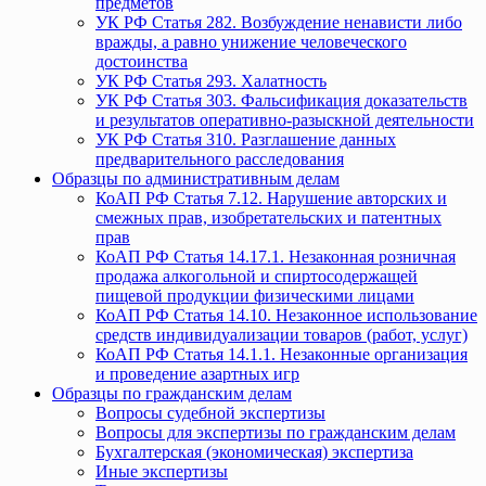
предметов
УК РФ Статья 282. Возбуждение ненависти либо
вражды, а равно унижение человеческого
достоинства
УК РФ Статья 293. Халатность
УК РФ Статья 303. Фальсификация доказательств
и результатов оперативно-разыскной деятельности
УК РФ Статья 310. Разглашение данных
предварительного расследования
Образцы по административным делам
КоАП РФ Статья 7.12. Нарушение авторских и
смежных прав, изобретательских и патентных
прав
КоАП РФ Статья 14.17.1. Незаконная розничная
продажа алкогольной и спиртосодержащей
пищевой продукции физическими лицами
КоАП РФ Статья 14.10. Незаконное использование
средств индивидуализации товаров (работ, услуг)
КоАП РФ Статья 14.1.1. Незаконные организация
и проведение азартных игр
Образцы по гражданским делам
Вопросы судебной экспертизы
Вопросы для экспертизы по гражданским делам
Бухгалтерская (экономическая) экспертиза
Иные экспертизы