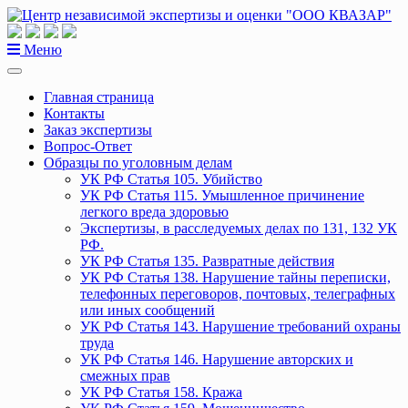
Перейти
к
содержанию
Меню
Главная страница
Контакты
Заказ экспертизы
Вопрос-Ответ
Образцы по уголовным делам
УК РФ Статья 105. Убийство
УК РФ Статья 115. Умышленное причинение
легкого вреда здоровью
Экспертизы, в расследуемых делах по 131, 132 УК
РФ.
УК РФ Статья 135. Развратные действия
УК РФ Статья 138. Нарушение тайны переписки,
телефонных переговоров, почтовых, телеграфных
или иных сообщений
УК РФ Статья 143. Нарушение требований охраны
труда
УК РФ Статья 146. Нарушение авторских и
смежных прав
УК РФ Статья 158. Кража