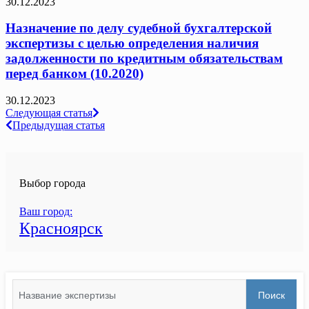
30.12.2023
Назначение по делу судебной бухгалтерской
экспертизы с целью определения наличия
задолженности по кредитным обязательствам
перед банком (10.2020)
30.12.2023
Навигация
Следующая статья
Предыдущая статья
по
записям
Выбор города
Ваш город:
Красноярск
Search
Поиск
for: