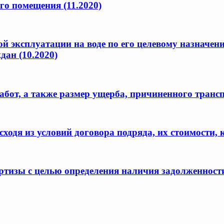
го помещения (11.2020)
ой эксплуатации на воде по его целевому назначен
дан (10.2020)
бот, а также размер ущерба, причиненного транс
одя из условий договора подряда, их стоимости, 
ертизы с целью определения наличия задолженност