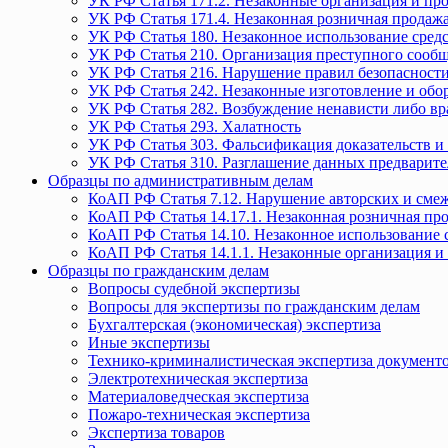
УК РФ Статья 171.2. Незаконные организация и пр
УК РФ Статья 171.4. Незаконная розничная прода
УК РФ Статья 180. Незаконное использование средс
УК РФ Статья 210. Организация преступного сообще
УК РФ Статья 216. Нарушение правил безопасности
УК РФ Статья 242. Незаконные изготовление и обо
УК РФ Статья 282. Возбуждение ненависти либо вр
УК РФ Статья 293. Халатность
УК РФ Статья 303. Фальсификация доказательств и 
УК РФ Статья 310. Разглашение данных предварите
Образцы по административным делам
КоАП РФ Статья 7.12. Нарушение авторских и смеж
КоАП РФ Статья 14.17.1. Незаконная розничная п
КоАП РФ Статья 14.10. Незаконное использование с
КоАП РФ Статья 14.1.1. Незаконные организация и
Образцы по гражданским делам
Вопросы судебной экспертизы
Вопросы для экспертизы по гражданским делам
Бухгалтерская (экономическая) экспертиза
Иные экспертизы
Технико-криминалистическая экспертиза документ
Электротехническая экспертиза
Материаловедческая экспертиза
Пожаро-техническая экспертиза
Экспертиза товаров