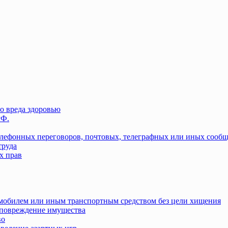
о вреда здоровью
РФ.
елефонных переговоров, почтовых, телеграфных или иных сооб
труда
х прав
омобилем или иным транспортным средством без цели хищения
повреждение имущества
во