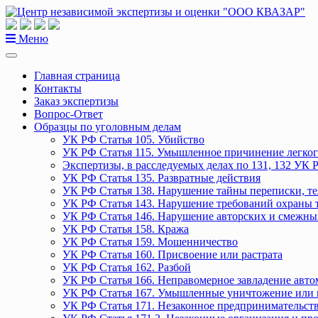
Перейти
к
содержанию
Меню
Главная страница
Контакты
Заказ экспертизы
Вопрос-Ответ
Образцы по уголовным делам
УК РФ Статья 105. Убийство
УК РФ Статья 115. Умышленное причинение легког
Экспертизы, в расследуемых делах по 131, 132 УК 
УК РФ Статья 135. Развратные действия
УК РФ Статья 138. Нарушение тайны переписки, т
УК РФ Статья 143. Нарушение требований охраны 
УК РФ Статья 146. Нарушение авторских и смежны
УК РФ Статья 158. Кража
УК РФ Статья 159. Мошенничество
УК РФ Статья 160. Присвоение или растрата
УК РФ Статья 162. Разбой
УК РФ Статья 166. Неправомерное завладение авт
УК РФ Статья 167. Умышленные уничтожение или 
УК РФ Статья 171. Незаконное предпринимательст