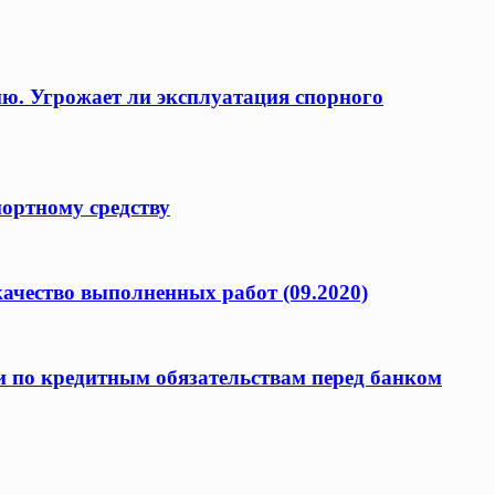
ию. Угрожает ли эксплуатация спорного
портному средству
качество выполненных работ (09.2020)
и по кредитным обязательствам перед банком