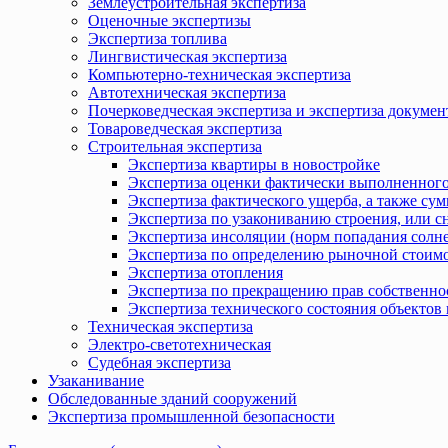
Землеустроительная экспертиза
Оценочные экспертизы
Экспертиза топлива
Лингвистическая экспертиза
Компьютерно-техническая экспертиза
Автотехническая экспертиза
Почерковедческая экспертиза и экспертиза докумен
Товароведческая экспертиза
Строительная экспертиза
Экспертиза квартиры в новостройке
Экспертиза оценки фактически выполненного
Экспертиза фактического ущерба, а также сум
Экспертиза по узакониванию строения, или с
Экспертиза инсоляции (норм попадания солн
Экспертиза по определению рыночной стоимо
Экспертиза отопления
Экспертиза по прекращению прав собственно
Экспертиза технического состояния объекто
Техническая экспертиза
Электро-светотехническая
Судебная экспертиза
Узаканивание
Обследованные зданий сооружений
Экспертиза промышленной безопасности