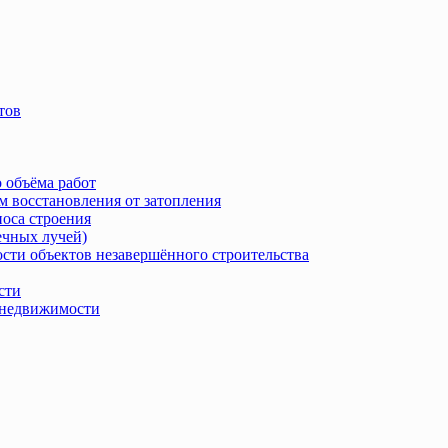
тов
 объёма работ
м восстановления от затопления
носа строения
ечных лучей)
сти объектов незавершённого строительства
сти
в недвижимости