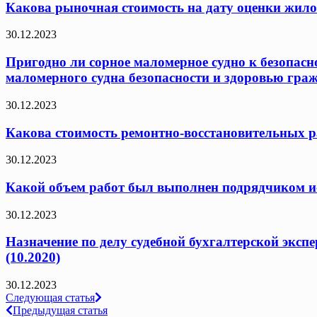
Какова рыночная стоимость на дату оценки жило
30.12.2023
Пригодно ли сорное маломерное судно к безопасн
маломерного судна безопасности и здоровью граж
30.12.2023
Какова стоимость ремонтно-восстановительных ра
30.12.2023
Какой объем работ был выполнен подрядчиком исх
30.12.2023
Назначение по делу судебной бухгалтерской эксп
(10.2020)
30.12.2023
Навигация
Следующая статья
Предыдущая статья