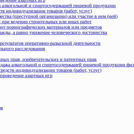
оведение азартных игр
жа алкогольной и спиртосодержащей пищевой продукции
тв индивидуализации товаров (работ, услуг)
ства (преступной организации) или участие в нем (ней)
 при ведении строительных или иных работ
рот порнографических материалов или предметов
ажды, а равно унижение человеческого достоинства
результатов оперативно-разыскной деятельности
льного расследования
ных прав, изобретательских и патентных прав
родажа алкогольной и спиртосодержащей пищевой продукции фи
редств индивидуализации товаров (работ, услуг)
 проведение азартных игр
ов