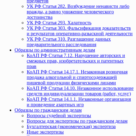
предметов
УК РФ Статья 282. Возбуждение ненависти либо
вражды, а равно унижение человеческого
достоинства
УК РФ Статья 293. Халатность
УК РФ Статья 303. Фальсификация доказательств
и результатов оперативно-разыскной деятельности
УК РФ Статья 310. Разглашение данных
предварительного расследования
Образцы по административным делам
КоАП РФ Статья 7.12. Нарушение авторских и
смежных прав, изобретательских и патентных
прав
КоАП РФ Статья 14.17.1. Незаконная розничная
продажа алкогольной и спиртосодержащей
пищевой продукции физическими лицами
КоАП РФ Статья 14.10. Незаконное использование
средств индивидуализации товаров (работ, услуг)
КоАП РФ Статья 14.1.1. Незаконные организация
и проведение азартных игр
Образцы по гражданским делам
Вопросы судебной экспертизы
Вопросы для экспертизы по гражданским делам
Бухгалтерская (экономическая) экспертиза
Иные экспертизы