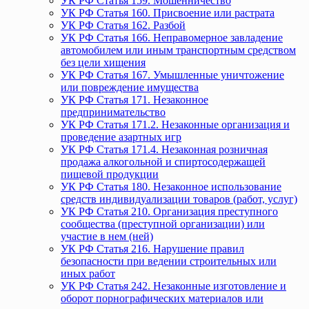
УК РФ Статья 159. Мошенничество
УК РФ Статья 160. Присвоение или растрата
УК РФ Статья 162. Разбой
УК РФ Статья 166. Неправомерное завладение
автомобилем или иным транспортным средством
без цели хищения
УК РФ Статья 167. Умышленные уничтожение
или повреждение имущества
УК РФ Статья 171. Незаконное
предпринимательство
УК РФ Статья 171.2. Незаконные организация и
проведение азартных игр
УК РФ Статья 171.4. Незаконная розничная
продажа алкогольной и спиртосодержащей
пищевой продукции
УК РФ Статья 180. Незаконное использование
средств индивидуализации товаров (работ, услуг)
УК РФ Статья 210. Организация преступного
сообщества (преступной организации) или
участие в нем (ней)
УК РФ Статья 216. Нарушение правил
безопасности при ведении строительных или
иных работ
УК РФ Статья 242. Незаконные изготовление и
оборот порнографических материалов или