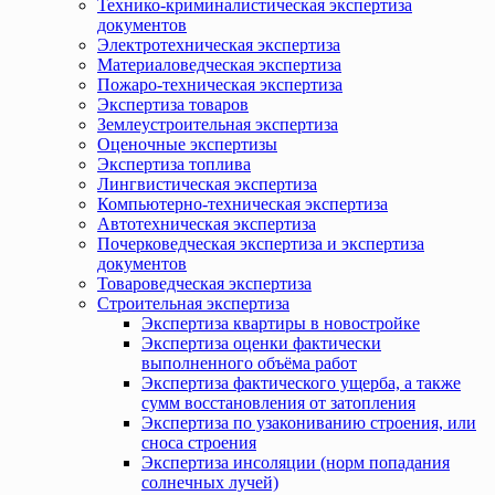
Технико-криминалистическая экспертиза
документов
Электротехническая экспертиза
Материаловедческая экспертиза
Пожаро-техническая экспертиза
Экспертиза товаров
Землеустроительная экспертиза
Оценочные экспертизы
Экспертиза топлива
Лингвистическая экспертиза
Компьютерно-техническая экспертиза
Автотехническая экспертиза
Почерковедческая экспертиза и экспертиза
документов
Товароведческая экспертиза
Строительная экспертиза
Экспертиза квартиры в новостройке
Экспертиза оценки фактически
выполненного объёма работ
Экспертиза фактического ущерба, а также
сумм восстановления от затопления
Экспертиза по узакониванию строения, или
сноса строения
Экспертиза инсоляции (норм попадания
солнечных лучей)