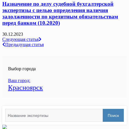
Назначение по делу судебной бухгалтерской
экспертизы с целью определения наличия
задолженности по кредитным обязательствам
перед банком (10.2020)
30.12.2023
Навигация
Следующая статья
Предыдущая статья
по
записям
Выбор города
Ваш город:
Красноярск
Search
Поиск
for: