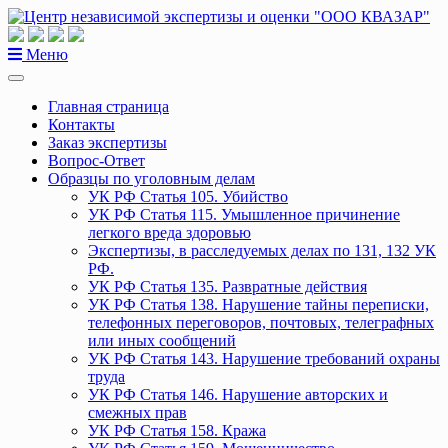
Перейти
к
содержанию
Меню
Главная страница
Контакты
Заказ экспертизы
Вопрос-Ответ
Образцы по уголовным делам
УК РФ Статья 105. Убийство
УК РФ Статья 115. Умышленное причинение
легкого вреда здоровью
Экспертизы, в расследуемых делах по 131, 132 УК
РФ.
УК РФ Статья 135. Развратные действия
УК РФ Статья 138. Нарушение тайны переписки,
телефонных переговоров, почтовых, телеграфных
или иных сообщений
УК РФ Статья 143. Нарушение требований охраны
труда
УК РФ Статья 146. Нарушение авторских и
смежных прав
УК РФ Статья 158. Кража