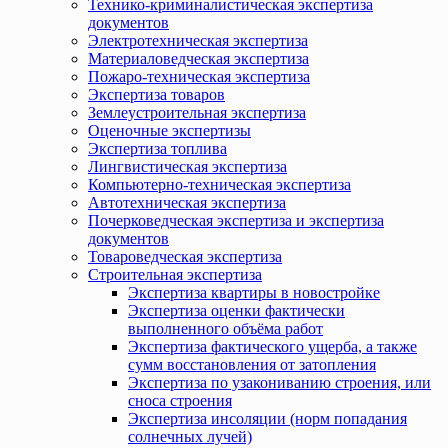
Технико-криминалистическая экспертиза
документов
Электротехническая экспертиза
Материаловедческая экспертиза
Пожаро-техническая экспертиза
Экспертиза товаров
Землеустроительная экспертиза
Оценочные экспертизы
Экспертиза топлива
Лингвистическая экспертиза
Компьютерно-техническая экспертиза
Автотехническая экспертиза
Почерковедческая экспертиза и экспертиза
документов
Товароведческая экспертиза
Строительная экспертиза
Экспертиза квартиры в новостройке
Экспертиза оценки фактически
выполненного объёма работ
Экспертиза фактического ущерба, а также
сумм восстановления от затопления
Экспертиза по узакониванию строения, или
сноса строения
Экспертиза инсоляции (норм попадания
солнечных лучей)