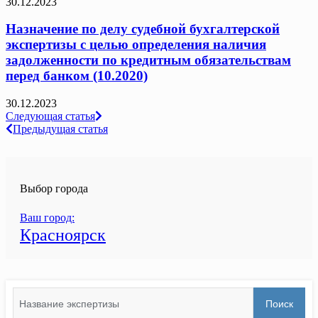
30.12.2023
Назначение по делу судебной бухгалтерской
экспертизы с целью определения наличия
задолженности по кредитным обязательствам
перед банком (10.2020)
30.12.2023
Навигация
Следующая статья
Предыдущая статья
по
записям
Выбор города
Ваш город:
Красноярск
Search
Поиск
for: