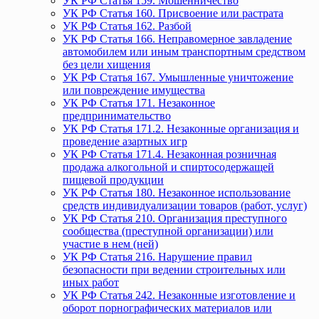
УК РФ Статья 159. Мошенничество
УК РФ Статья 160. Присвоение или растрата
УК РФ Статья 162. Разбой
УК РФ Статья 166. Неправомерное завладение
автомобилем или иным транспортным средством
без цели хищения
УК РФ Статья 167. Умышленные уничтожение
или повреждение имущества
УК РФ Статья 171. Незаконное
предпринимательство
УК РФ Статья 171.2. Незаконные организация и
проведение азартных игр
УК РФ Статья 171.4. Незаконная розничная
продажа алкогольной и спиртосодержащей
пищевой продукции
УК РФ Статья 180. Незаконное использование
средств индивидуализации товаров (работ, услуг)
УК РФ Статья 210. Организация преступного
сообщества (преступной организации) или
участие в нем (ней)
УК РФ Статья 216. Нарушение правил
безопасности при ведении строительных или
иных работ
УК РФ Статья 242. Незаконные изготовление и
оборот порнографических материалов или