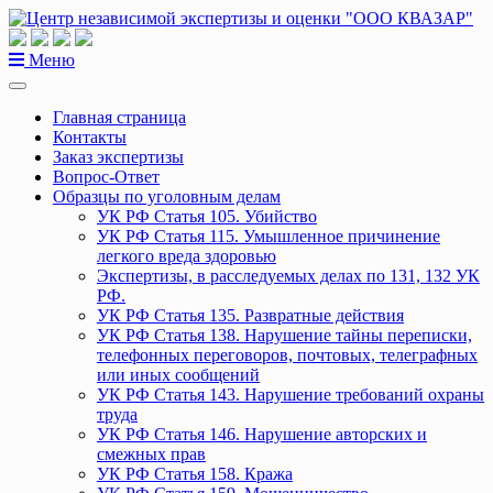
Перейти
к
содержанию
Меню
Главная страница
Контакты
Заказ экспертизы
Вопрос-Ответ
Образцы по уголовным делам
УК РФ Статья 105. Убийство
УК РФ Статья 115. Умышленное причинение
легкого вреда здоровью
Экспертизы, в расследуемых делах по 131, 132 УК
РФ.
УК РФ Статья 135. Развратные действия
УК РФ Статья 138. Нарушение тайны переписки,
телефонных переговоров, почтовых, телеграфных
или иных сообщений
УК РФ Статья 143. Нарушение требований охраны
труда
УК РФ Статья 146. Нарушение авторских и
смежных прав
УК РФ Статья 158. Кража