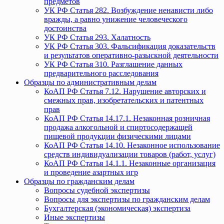
предметов
УК РФ Статья 282. Возбуждение ненависти либо
вражды, а равно унижение человеческого
достоинства
УК РФ Статья 293. Халатность
УК РФ Статья 303. Фальсификация доказательств
и результатов оперативно-разыскной деятельности
УК РФ Статья 310. Разглашение данных
предварительного расследования
Образцы по административным делам
КоАП РФ Статья 7.12. Нарушение авторских и
смежных прав, изобретательских и патентных
прав
КоАП РФ Статья 14.17.1. Незаконная розничная
продажа алкогольной и спиртосодержащей
пищевой продукции физическими лицами
КоАП РФ Статья 14.10. Незаконное использование
средств индивидуализации товаров (работ, услуг)
КоАП РФ Статья 14.1.1. Незаконные организация
и проведение азартных игр
Образцы по гражданским делам
Вопросы судебной экспертизы
Вопросы для экспертизы по гражданским делам
Бухгалтерская (экономическая) экспертиза
Иные экспертизы