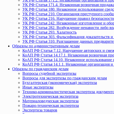
УК РФ Статья 171.2. Незаконные организация и пр
УК РФ Статья 171.4. Незаконная розничная прода
УК РФ Статья 180. Незаконное использование средс
УК РФ Статья 210. Организация преступного сообще
УК РФ Статья 216. Нарушение правил безопасности
УК РФ Статья 242. Незаконные изготовление и обо
УК РФ Статья 282. Возбуждение ненависти либо вр
УК РФ Статья 293. Халатность
УК РФ Статья 303. Фальсификация доказательств и 
УК РФ Статья 310. Разглашение данных предварите
Образцы по административным делам
КоАП РФ Статья 7.12. Нарушение авторских и смеж
КоАП РФ Статья 14.17.1. Незаконная розничная п
КоАП РФ Статья 14.10. Незаконное использование с
КоАП РФ Статья 14.1.1. Незаконные организация и
Образцы по гражданским делам
Вопросы судебной экспертизы
Вопросы для экспертизы по гражданским делам
Бухгалтерская (экономическая) экспертиза
Иные экспертизы
Технико-криминалистическая экспертиза документ
Электротехническая экспертиза
Материаловедческая экспертиза
Пожаро-техническая экспертиза
Экспертиза товаров