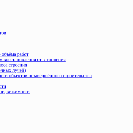
тов
 объёма работ
м восстановления от затопления
носа строения
ечных лучей)
сти объектов незавершённого строительства
сти
в недвижимости