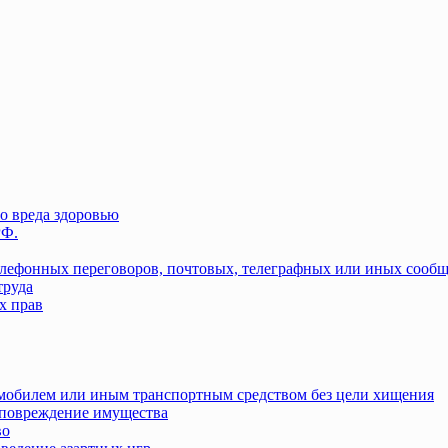
о вреда здоровью
РФ.
елефонных переговоров, почтовых, телеграфных или иных сооб
труда
х прав
омобилем или иным транспортным средством без цели хищения
повреждение имущества
во