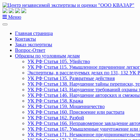
Перейти
к
содержанию
Меню
Главная страница
Контакты
Заказ экспертизы
Вопрос-Ответ
Образцы по уголовным делам
УК РФ Статья 105. Убийство
УК РФ Статья 115. Умышленное причинение легког
Экспертизы, в расследуемых делах по 131, 132 УК 
УК РФ Статья 135. Развратные действия
УК РФ Статья 138. Нарушение тайны переписки, т
УК РФ Статья 143. Нарушение требований охраны 
УК РФ Статья 146. Нарушение авторских и смежны
УК РФ Статья 158. Кража
УК РФ Статья 159. Мошенничество
УК РФ Статья 160. Присвоение или растрата
УК РФ Статья 162. Разбой
УК РФ Статья 166. Неправомерное завладение авт
УК РФ Статья 167. Умышленные уничтожение или 
УК РФ Статья 171. Незаконное предпринимательст