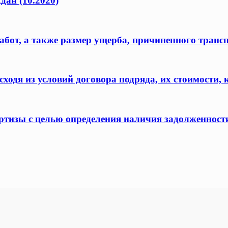
дан (10.2020)
бот, а также размер ущерба, причиненного транс
одя из условий договора подряда, их стоимости, 
ертизы с целью определения наличия задолженност