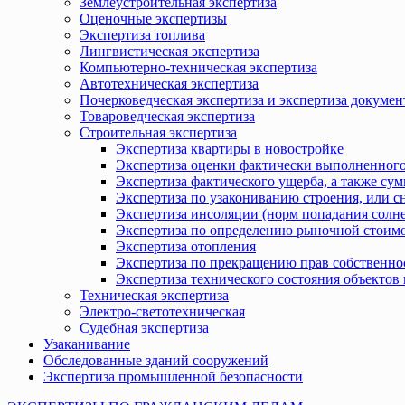
Землеустроительная экспертиза
Оценочные экспертизы
Экспертиза топлива
Лингвистическая экспертиза
Компьютерно-техническая экспертиза
Автотехническая экспертиза
Почерковедческая экспертиза и экспертиза докумен
Товароведческая экспертиза
Строительная экспертиза
Экспертиза квартиры в новостройке
Экспертиза оценки фактически выполненного
Экспертиза фактического ущерба, а также сум
Экспертиза по узакониванию строения, или с
Экспертиза инсоляции (норм попадания солн
Экспертиза по определению рыночной стоимо
Экспертиза отопления
Экспертиза по прекращению прав собственно
Экспертиза технического состояния объекто
Техническая экспертиза
Электро-светотехническая
Судебная экспертиза
Узаканивание
Обследованные зданий сооружений
Экспертиза промышленной безопасности