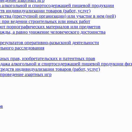
оведение азартных игр
жа алкогольной и спиртосодержащей пищевой продукции
тв индивидуализации товаров (работ, услуг)
ства (преступной организации) или участие в нем (ней)
 при ведении строительных или иных работ
рот порнографических материалов или предметов
ажды, а равно унижение человеческого достоинства
результатов оперативно-разыскной деятельности
льного расследования
ных прав, изобретательских и патентных прав
родажа алкогольной и спиртосодержащей пищевой продукции фи
редств индивидуализации товаров (работ, услуг)
 проведение азартных игр
ов