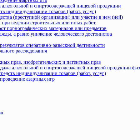
оведение азартных игр
жа алкогольной и спиртосодержащей пищевой продукции
тв индивидуализации товаров (работ, услуг)
ства (преступной организации) или участие в нем (ней)
 при ведении строительных или иных работ
рот порнографических материалов или предметов
ажды, а равно унижение человеческого достоинства
результатов оперативно-разыскной деятельности
льного расследования
ных прав, изобретательских и патентных прав
родажа алкогольной и спиртосодержащей пищевой продукции фи
редств индивидуализации товаров (работ, услуг)
 проведение азартных игр
ов