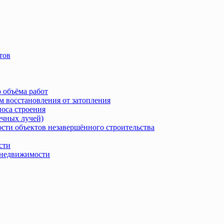
тов
 объёма работ
м восстановления от затопления
носа строения
ечных лучей)
сти объектов незавершённого строительства
сти
в недвижимости