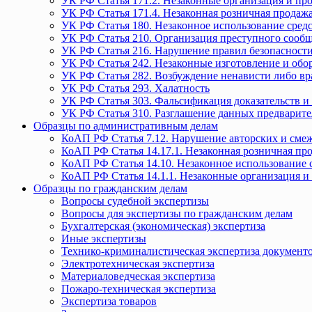
УК РФ Статья 171.2. Незаконные организация и пр
УК РФ Статья 171.4. Незаконная розничная прода
УК РФ Статья 180. Незаконное использование средс
УК РФ Статья 210. Организация преступного сообще
УК РФ Статья 216. Нарушение правил безопасности
УК РФ Статья 242. Незаконные изготовление и обо
УК РФ Статья 282. Возбуждение ненависти либо вр
УК РФ Статья 293. Халатность
УК РФ Статья 303. Фальсификация доказательств и 
УК РФ Статья 310. Разглашение данных предварите
Образцы по административным делам
КоАП РФ Статья 7.12. Нарушение авторских и смеж
КоАП РФ Статья 14.17.1. Незаконная розничная п
КоАП РФ Статья 14.10. Незаконное использование с
КоАП РФ Статья 14.1.1. Незаконные организация и
Образцы по гражданским делам
Вопросы судебной экспертизы
Вопросы для экспертизы по гражданским делам
Бухгалтерская (экономическая) экспертиза
Иные экспертизы
Технико-криминалистическая экспертиза документ
Электротехническая экспертиза
Материаловедческая экспертиза
Пожаро-техническая экспертиза
Экспертиза товаров