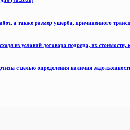
дан (10.2020)
бот, а также размер ущерба, причиненного транс
одя из условий договора подряда, их стоимости, 
ертизы с целью определения наличия задолженност