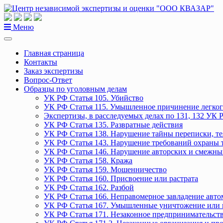
Перейти
к
содержанию
Меню
Главная страница
Контакты
Заказ экспертизы
Вопрос-Ответ
Образцы по уголовным делам
УК РФ Статья 105. Убийство
УК РФ Статья 115. Умышленное причинение легког
Экспертизы, в расследуемых делах по 131, 132 УК 
УК РФ Статья 135. Развратные действия
УК РФ Статья 138. Нарушение тайны переписки, т
УК РФ Статья 143. Нарушение требований охраны 
УК РФ Статья 146. Нарушение авторских и смежны
УК РФ Статья 158. Кража
УК РФ Статья 159. Мошенничество
УК РФ Статья 160. Присвоение или растрата
УК РФ Статья 162. Разбой
УК РФ Статья 166. Неправомерное завладение авт
УК РФ Статья 167. Умышленные уничтожение или 
УК РФ Статья 171. Незаконное предпринимательст