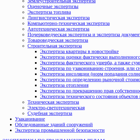
Землеустроительная экспертиза
Оценочные экспертизы
Экспертиза топлива
Лингвистическая экспертиза
Компьютерно-техническая экспертиза
Автотехническая экспертиза
Почерковедческая экспертиза и экспертиза докумен
Товароведческая экспертиза
Строительная экспертиза
Экспертиза квартиры в новостройке
Экспертиза оценки фактически выполненного
Экспертиза фактического ущерба, а также сум
Экспертиза по узакониванию строения, или с
Экспертиза инсоляции (норм попадания солн
Экспертиза по определению рыночной стоимо
Экспертиза отопления
Экспертиза по прекращению прав собственно
Экспертиза технического состояния объекто
Техническая экспертиза
Электро-светотехническая
Судебная экспертиза
Узаканивание
Обследованные зданий сооружений
Экспертиза промышленной безопасности