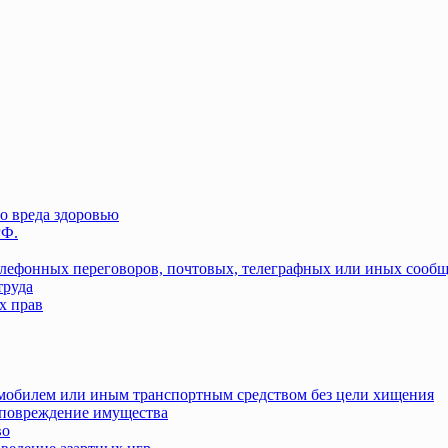
о вреда здоровью
РФ.
елефонных переговоров, почтовых, телеграфных или иных сооб
труда
х прав
омобилем или иным транспортным средством без цели хищения
повреждение имущества
во