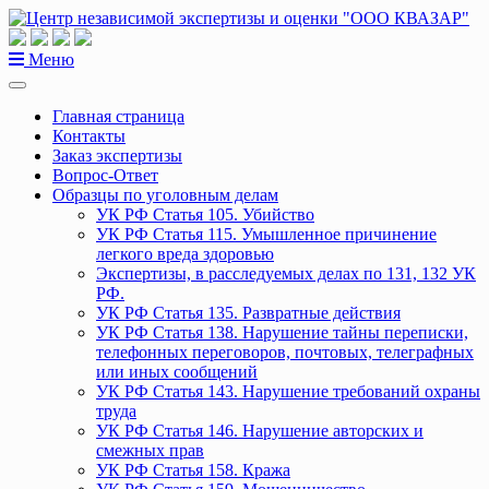
Перейти
к
содержанию
Меню
Главная страница
Контакты
Заказ экспертизы
Вопрос-Ответ
Образцы по уголовным делам
УК РФ Статья 105. Убийство
УК РФ Статья 115. Умышленное причинение
легкого вреда здоровью
Экспертизы, в расследуемых делах по 131, 132 УК
РФ.
УК РФ Статья 135. Развратные действия
УК РФ Статья 138. Нарушение тайны переписки,
телефонных переговоров, почтовых, телеграфных
или иных сообщений
УК РФ Статья 143. Нарушение требований охраны
труда
УК РФ Статья 146. Нарушение авторских и
смежных прав
УК РФ Статья 158. Кража