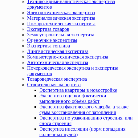
Технико-криминалистическая экспертиза
документов
Электротехническая экспертиза
Материаловедческая экспертиза
Пожаро-техническая экспертиза
Экспертиза товаров
Землеустроительная экспертиза
Оценочные экспертизы
Экспертиза топлива
Лингвистическая экспертиза
Компьютерно-техническая экспертиза
Автотехническая экспертиза
Почерковедческая экспертиза и экспертиза
документов
Товароведческая экспертиза
Строительная экспертиза
Экспертиза квартиры в новостройке
Экспертиза оценки фактически
выполненного объёма работ
Экспертиза фактического ущерба, а также
сумм восстановления от затопления
Экспертиза по узакониванию строения, или
сноса строения
Экспертиза инсоляции (норм попадания
солнечных лучей)