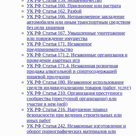
УК РФ Статья 159. Мошенничество
УК РФ Статья 160. Присвоение или растрата
УК РФ Статья 162. Разбой
УК РФ Статья 166. Неправомерное завладение
автомобилем или иным транспортным средством
без цели хищения
УК РФ Статья 167. Умышленные уничтожение
или повреждение имущества
УК РФ Статья 171. Незаконное
предпринимательство
УК РФ Статья 171.2. Незаконные организация и
проведение азартных игр
УК РФ Статья 171.4. Незаконная розничная
продажа алкогольной и спиртосодержащей
пищевой продукции
УК РФ Статья 180. Незаконное использование
средств индивидуализации товаров (работ, услуг)
УК РФ Статья 210. Организация преступного
сообщества (преступной организации) или
участие в нем (ней)
УК РФ Статья 216. Нарушение правил
безопасности при ведении строительных или
иных работ
УК РФ Статья 242. Незаконные изготовление и
оборот порнографических материалов или