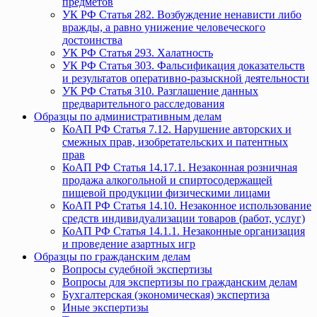
предметов
УК РФ Статья 282. Возбуждение ненависти либо
вражды, а равно унижение человеческого
достоинства
УК РФ Статья 293. Халатность
УК РФ Статья 303. Фальсификация доказательств
и результатов оперативно-разыскной деятельности
УК РФ Статья 310. Разглашение данных
предварительного расследования
Образцы по административным делам
КоАП РФ Статья 7.12. Нарушение авторских и
смежных прав, изобретательских и патентных
прав
КоАП РФ Статья 14.17.1. Незаконная розничная
продажа алкогольной и спиртосодержащей
пищевой продукции физическими лицами
КоАП РФ Статья 14.10. Незаконное использование
средств индивидуализации товаров (работ, услуг)
КоАП РФ Статья 14.1.1. Незаконные организация
и проведение азартных игр
Образцы по гражданским делам
Вопросы судебной экспертизы
Вопросы для экспертизы по гражданским делам
Бухгалтерская (экономическая) экспертиза
Иные экспертизы