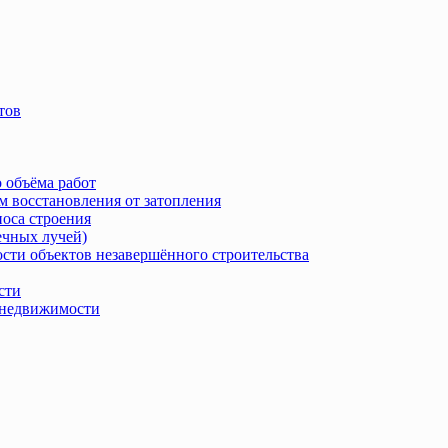
тов
 объёма работ
м восстановления от затопления
носа строения
ечных лучей)
сти объектов незавершённого строительства
сти
в недвижимости