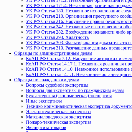
УК РФ Статья 171.2. Незаконные организация и пр
УК РФ Статья 171.4. Незаконная розничная прода
УК РФ Статья 180. Незаконное использование средс
УК РФ Статья 210. Организация преступного сообще
УК РФ Статья 216. Нарушение правил безопасности
УК РФ Статья 242. Незаконные изготовление и обо
УК РФ Статья 282. Возбуждение ненависти либо вр
УК РФ Статья 293. Халатность
УК РФ Статья 303. Фальсификация доказательств и 
УК РФ Статья 310. Разглашение данных предварите
Образцы по административным делам
КоАП РФ Статья 7.12. Нарушение авторских и смеж
КоАП РФ Статья 14.17.1. Незаконная розничная п
КоАП РФ Статья 14.10. Незаконное использование с
КоАП РФ Статья 14.1.1. Незаконные организация и
Образцы по гражданским делам
Вопросы судебной экспертизы
Вопросы для экспертизы по гражданским делам
Бухгалтерская (экономическая) экспертиза
Иные экспертизы
Технико-криминалистическая экспертиза документ
Электротехническая экспертиза
Материаловедческая экспертиза
Пожаро-техническая экспертиза
Экспертиза товаров