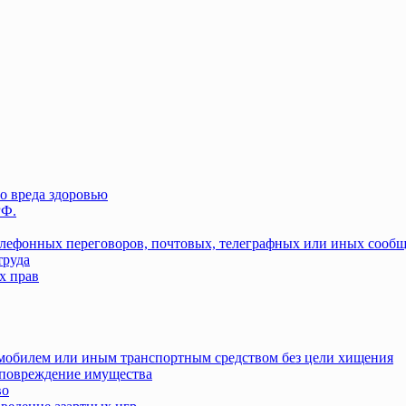
о вреда здоровью
РФ.
елефонных переговоров, почтовых, телеграфных или иных сооб
труда
х прав
омобилем или иным транспортным средством без цели хищения
повреждение имущества
во