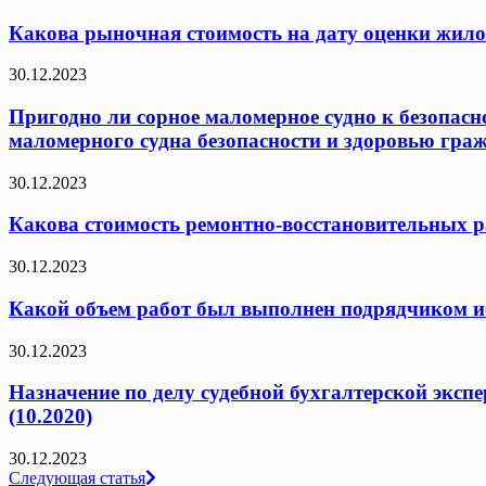
Какова рыночная стоимость на дату оценки жило
30.12.2023
Пригодно ли сорное маломерное судно к безопасн
маломерного судна безопасности и здоровью граж
30.12.2023
Какова стоимость ремонтно-восстановительных ра
30.12.2023
Какой объем работ был выполнен подрядчиком исх
30.12.2023
Назначение по делу судебной бухгалтерской эксп
(10.2020)
30.12.2023
Навигация
Следующая статья