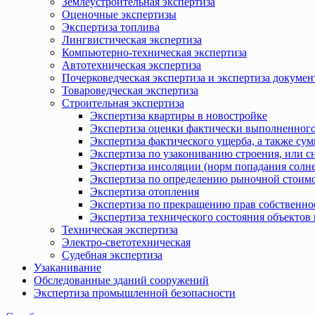
Землеустроительная экспертиза
Оценочные экспертизы
Экспертиза топлива
Лингвистическая экспертиза
Компьютерно-техническая экспертиза
Автотехническая экспертиза
Почерковедческая экспертиза и экспертиза докумен
Товароведческая экспертиза
Строительная экспертиза
Экспертиза квартиры в новостройке
Экспертиза оценки фактически выполненного
Экспертиза фактического ущерба, а также сум
Экспертиза по узакониванию строения, или с
Экспертиза инсоляции (норм попадания солн
Экспертиза по определению рыночной стоимо
Экспертиза отопления
Экспертиза по прекращению прав собственно
Экспертиза технического состояния объекто
Техническая экспертиза
Электро-светотехническая
Судебная экспертиза
Узаканивание
Обследованные зданий сооружений
Экспертиза промышленной безопасности