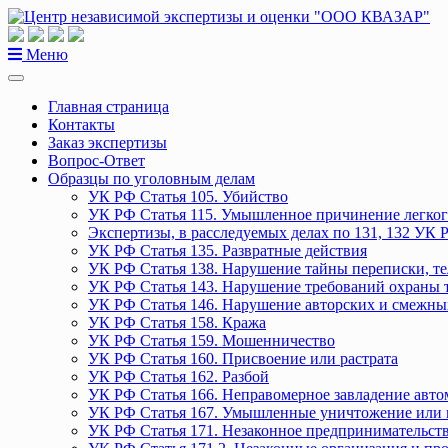
Перейти
к
содержанию
Меню
Главная страница
Контакты
Заказ экспертизы
Вопрос-Ответ
Образцы по уголовным делам
УК РФ Статья 105. Убийство
УК РФ Статья 115. Умышленное причинение легког
Экспертизы, в расследуемых делах по 131, 132 УК 
УК РФ Статья 135. Развратные действия
УК РФ Статья 138. Нарушение тайны переписки, т
УК РФ Статья 143. Нарушение требований охраны 
УК РФ Статья 146. Нарушение авторских и смежны
УК РФ Статья 158. Кража
УК РФ Статья 159. Мошенничество
УК РФ Статья 160. Присвоение или растрата
УК РФ Статья 162. Разбой
УК РФ Статья 166. Неправомерное завладение авт
УК РФ Статья 167. Умышленные уничтожение или 
УК РФ Статья 171. Незаконное предпринимательст