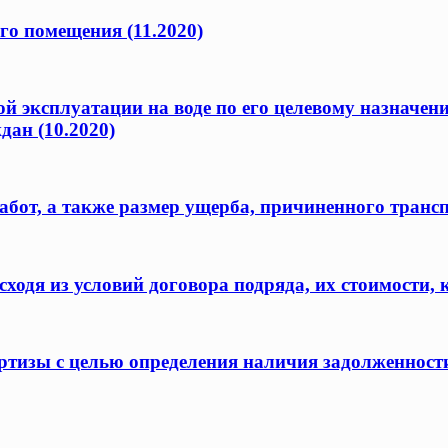
го помещения (11.2020)
ой эксплуатации на воде по его целевому назначен
дан (10.2020)
бот, а также размер ущерба, причиненного транс
одя из условий договора подряда, их стоимости, 
ертизы с целью определения наличия задолженност