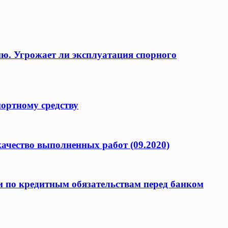
ию. Угрожает ли эксплуатация спорного
портному средству
качество выполненных работ (09.2020)
и по кредитным обязательствам перед банком