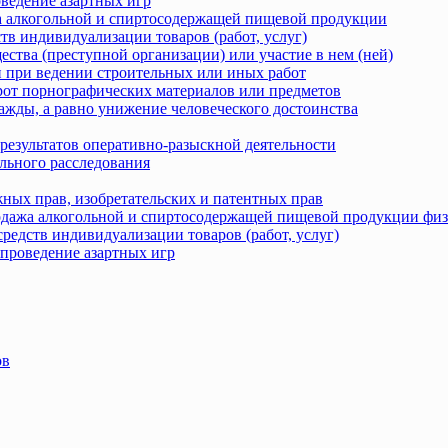
оведение азартных игр
жа алкогольной и спиртосодержащей пищевой продукции
тв индивидуализации товаров (работ, услуг)
ства (преступной организации) или участие в нем (ней)
 при ведении строительных или иных работ
рот порнографических материалов или предметов
ажды, а равно унижение человеческого достоинства
результатов оперативно-разыскной деятельности
льного расследования
ных прав, изобретательских и патентных прав
родажа алкогольной и спиртосодержащей пищевой продукции фи
редств индивидуализации товаров (работ, услуг)
 проведение азартных игр
ов