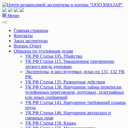
Перейти
к
содержанию
Меню
Главная страница
Контакты
Заказ экспертизы
Вопрос-Ответ
Образцы по уголовным делам
УК РФ Статья 105. Убийство
УК РФ Статья 115. Умышленное причинение
легкого вреда здоровью
Экспертизы, в расследуемых делах по 131, 132 УК
РФ.
УК РФ Статья 135. Развратные действия
УК РФ Статья 138. Нарушение тайны переписки,
телефонных переговоров, почтовых, телеграфных
или иных сообщений
УК РФ Статья 143. Нарушение требований охраны
труда
УК РФ Статья 146. Нарушение авторских и
смежных прав
УК РФ Статья 158. Кража