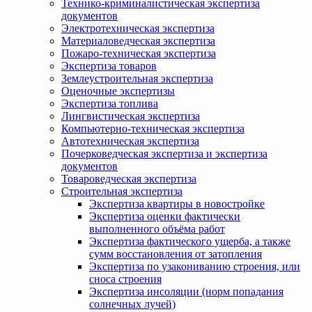
Технико-криминалистическая экспертиза
документов
Электротехническая экспертиза
Материаловедческая экспертиза
Пожаро-техническая экспертиза
Экспертиза товаров
Землеустроительная экспертиза
Оценочные экспертизы
Экспертиза топлива
Лингвистическая экспертиза
Компьютерно-техническая экспертиза
Автотехническая экспертиза
Почерковедческая экспертиза и экспертиза
документов
Товароведческая экспертиза
Строительная экспертиза
Экспертиза квартиры в новостройке
Экспертиза оценки фактически
выполненного объёма работ
Экспертиза фактического ущерба, а также
сумм восстановления от затопления
Экспертиза по узакониванию строения, или
сноса строения
Экспертиза инсоляции (норм попадания
солнечных лучей)