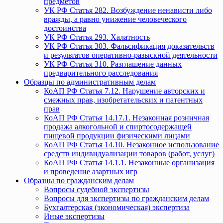
предметов
УК РФ Статья 282. Возбуждение ненависти либо
вражды, а равно унижение человеческого
достоинства
УК РФ Статья 293. Халатность
УК РФ Статья 303. Фальсификация доказательств
и результатов оперативно-разыскной деятельности
УК РФ Статья 310. Разглашение данных
предварительного расследования
Образцы по административным делам
КоАП РФ Статья 7.12. Нарушение авторских и
смежных прав, изобретательских и патентных
прав
КоАП РФ Статья 14.17.1. Незаконная розничная
продажа алкогольной и спиртосодержащей
пищевой продукции физическими лицами
КоАП РФ Статья 14.10. Незаконное использование
средств индивидуализации товаров (работ, услуг)
КоАП РФ Статья 14.1.1. Незаконные организация
и проведение азартных игр
Образцы по гражданским делам
Вопросы судебной экспертизы
Вопросы для экспертизы по гражданским делам
Бухгалтерская (экономическая) экспертиза
Иные экспертизы