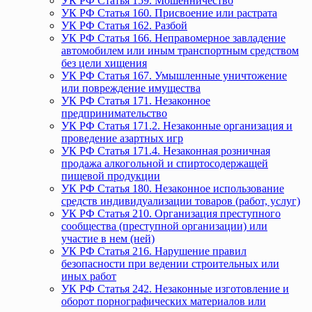
УК РФ Статья 159. Мошенничество
УК РФ Статья 160. Присвоение или растрата
УК РФ Статья 162. Разбой
УК РФ Статья 166. Неправомерное завладение
автомобилем или иным транспортным средством
без цели хищения
УК РФ Статья 167. Умышленные уничтожение
или повреждение имущества
УК РФ Статья 171. Незаконное
предпринимательство
УК РФ Статья 171.2. Незаконные организация и
проведение азартных игр
УК РФ Статья 171.4. Незаконная розничная
продажа алкогольной и спиртосодержащей
пищевой продукции
УК РФ Статья 180. Незаконное использование
средств индивидуализации товаров (работ, услуг)
УК РФ Статья 210. Организация преступного
сообщества (преступной организации) или
участие в нем (ней)
УК РФ Статья 216. Нарушение правил
безопасности при ведении строительных или
иных работ
УК РФ Статья 242. Незаконные изготовление и
оборот порнографических материалов или