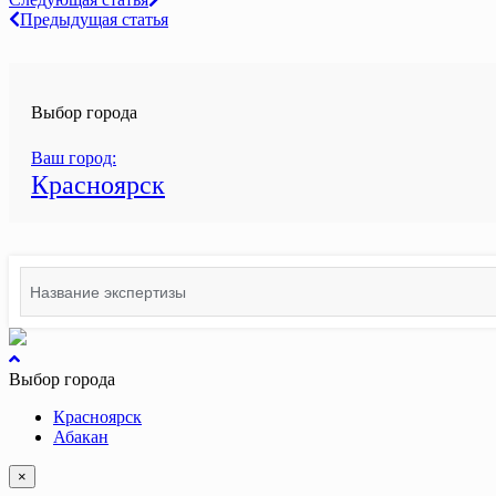
Навигация
Предыдущая статья
по
записям
Выбор города
Ваш город:
Красноярск
Search
for:
вернуться
к
Выбор города
началу
Красноярск
Абакан
×