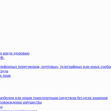
о вреда здоровью
РФ.
елефонных переговоров, почтовых, телеграфных или иных сооб
труда
х прав
омобилем или иным транспортным средством без цели хищения
повреждение имущества
во