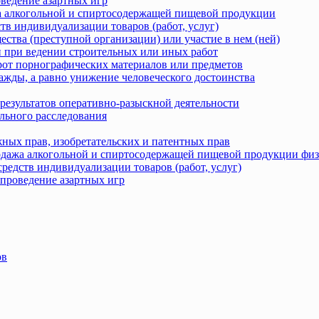
оведение азартных игр
жа алкогольной и спиртосодержащей пищевой продукции
тв индивидуализации товаров (работ, услуг)
ства (преступной организации) или участие в нем (ней)
 при ведении строительных или иных работ
рот порнографических материалов или предметов
ажды, а равно унижение человеческого достоинства
результатов оперативно-разыскной деятельности
льного расследования
ных прав, изобретательских и патентных прав
родажа алкогольной и спиртосодержащей пищевой продукции фи
редств индивидуализации товаров (работ, услуг)
 проведение азартных игр
ов