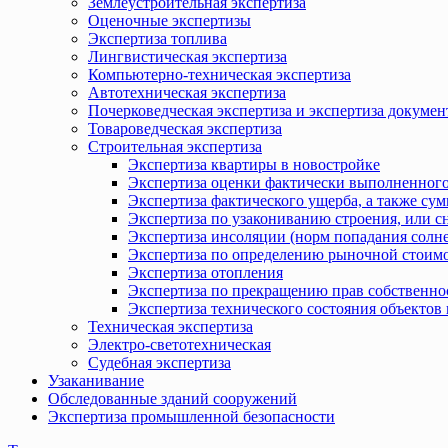
Землеустроительная экспертиза
Оценочные экспертизы
Экспертиза топлива
Лингвистическая экспертиза
Компьютерно-техническая экспертиза
Автотехническая экспертиза
Почерковедческая экспертиза и экспертиза докумен
Товароведческая экспертиза
Строительная экспертиза
Экспертиза квартиры в новостройке
Экспертиза оценки фактически выполненного
Экспертиза фактического ущерба, а также сум
Экспертиза по узакониванию строения, или с
Экспертиза инсоляции (норм попадания солн
Экспертиза по определению рыночной стоимо
Экспертиза отопления
Экспертиза по прекращению прав собственно
Экспертиза технического состояния объекто
Техническая экспертиза
Электро-светотехническая
Судебная экспертиза
Узаканивание
Обследованные зданий сооружений
Экспертиза промышленной безопасности