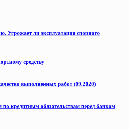
ию. Угрожает ли эксплуатация спорного
портному средству
качество выполненных работ (09.2020)
и по кредитным обязательствам перед банком