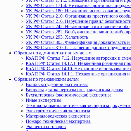
УК РФ Статья 171.2. Незаконные организация и пр
УК РФ Статья 171.4. Незаконная розничная прода
УК РФ Статья 180. Незаконное использование средс
УК РФ Статья 210. Организация преступного сообще
УК РФ Статья 216. Нарушение правил безопасности
УК РФ Статья 242. Незаконные изготовление и обо
УК РФ Статья 282. Возбуждение ненависти либо вр
УК РФ Статья 293. Халатность
УК РФ Статья 303. Фальсификация доказательств и 
УК РФ Статья 310. Разглашение данных предварите
Образцы по административным делам
КоАП РФ Статья 7.12. Нарушение авторских и смеж
КоАП РФ Статья 14.17.1. Незаконная розничная п
КоАП РФ Статья 14.10. Незаконное использование с
КоАП РФ Статья 14.1.1. Незаконные организация и
Образцы по гражданским делам
Вопросы судебной экспертизы
Вопросы для экспертизы по гражданским делам
Бухгалтерская (экономическая) экспертиза
Иные экспертизы
Технико-криминалистическая экспертиза документ
Электротехническая экспертиза
Материаловедческая экспертиза
Пожаро-техническая экспертиза
Экспертиза товаров