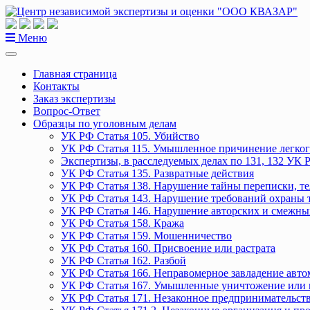
Перейти
к
содержанию
Меню
Главная страница
Контакты
Заказ экспертизы
Вопрос-Ответ
Образцы по уголовным делам
УК РФ Статья 105. Убийство
УК РФ Статья 115. Умышленное причинение легког
Экспертизы, в расследуемых делах по 131, 132 УК 
УК РФ Статья 135. Развратные действия
УК РФ Статья 138. Нарушение тайны переписки, т
УК РФ Статья 143. Нарушение требований охраны 
УК РФ Статья 146. Нарушение авторских и смежны
УК РФ Статья 158. Кража
УК РФ Статья 159. Мошенничество
УК РФ Статья 160. Присвоение или растрата
УК РФ Статья 162. Разбой
УК РФ Статья 166. Неправомерное завладение авт
УК РФ Статья 167. Умышленные уничтожение или 
УК РФ Статья 171. Незаконное предпринимательст