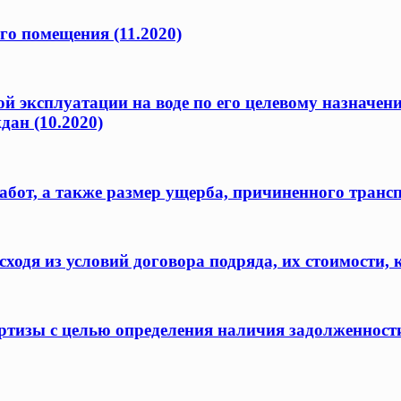
го помещения (11.2020)
ой эксплуатации на воде по его целевому назначен
дан (10.2020)
бот, а также размер ущерба, причиненного транс
одя из условий договора подряда, их стоимости, 
ертизы с целью определения наличия задолженност