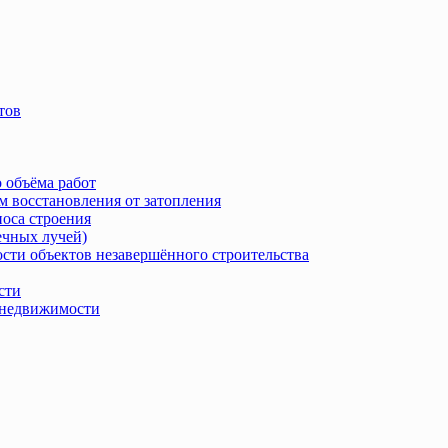
тов
 объёма работ
м восстановления от затопления
носа строения
ечных лучей)
сти объектов незавершённого строительства
сти
в недвижимости