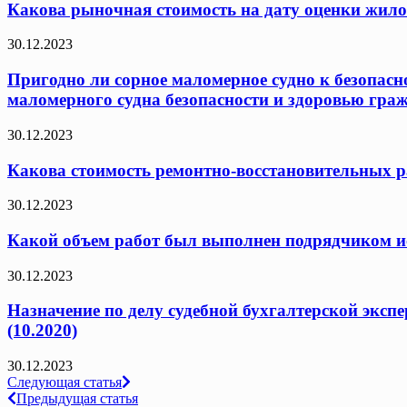
Какова рыночная стоимость на дату оценки жило
30.12.2023
Пригодно ли сорное маломерное судно к безопасн
маломерного судна безопасности и здоровью граж
30.12.2023
Какова стоимость ремонтно-восстановительных ра
30.12.2023
Какой объем работ был выполнен подрядчиком исх
30.12.2023
Назначение по делу судебной бухгалтерской эксп
(10.2020)
30.12.2023
Навигация
Следующая статья
Предыдущая статья