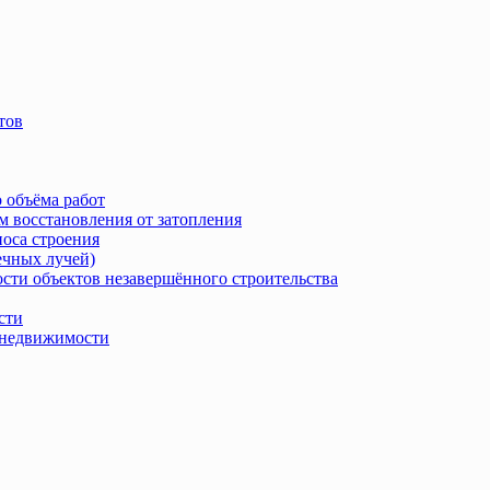
тов
 объёма работ
м восстановления от затопления
носа строения
ечных лучей)
сти объектов незавершённого строительства
сти
в недвижимости