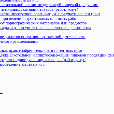
оведение азартных игр
жа алкогольной и спиртосодержащей пищевой продукции
тв индивидуализации товаров (работ, услуг)
ства (преступной организации) или участие в нем (ней)
 при ведении строительных или иных работ
рот порнографических материалов или предметов
ажды, а равно унижение человеческого достоинства
результатов оперативно-разыскной деятельности
льного расследования
ных прав, изобретательских и патентных прав
родажа алкогольной и спиртосодержащей пищевой продукции фи
редств индивидуализации товаров (работ, услуг)
 проведение азартных игр
ов