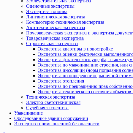
Землеустроительная экспертиза
Оценочные экспертизы
Экспертиза топлива
Лингвистическая экспертиза
Компьютерно-техническая экспертиза
Автотехническая экспертиза
Почерковедческая экспертиза и экспертиза докумен
Товароведческая экспертиза
Строительная экспертиза
Экспертиза квартиры в новостройке
Экспертиза оценки фактически выполненного
Экспертиза фактического ущерба, а также сум
Экспертиза по узакониванию строения, или с
Экспертиза инсоляции (норм попадания солн
Экспертиза по определению рыночной стоимо
Экспертиза отопления
Экспертиза по прекращению прав собственно
Экспертиза технического состояния объекто
Техническая экспертиза
Электро-светотехническая
Судебная экспертиза
Узаканивание
Обследованные зданий сооружений
Экспертиза промышленной безопасности