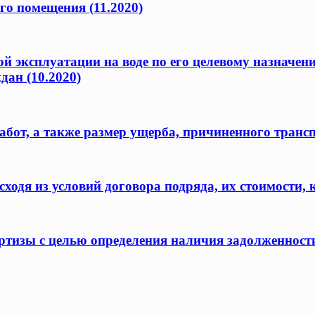
го помещения (11.2020)
ой эксплуатации на воде по его целевому назначен
дан (10.2020)
бот, а также размер ущерба, причиненного транс
одя из условий договора подряда, их стоимости, 
ертизы с целью определения наличия задолженност