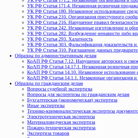
УК РФ Статья 171.2. Незаконные организация и пр
УК РФ Статья 171.4. Незаконная розничная прода
УК РФ Статья 180. Незаконное использование средс
УК РФ Статья 210. Организация преступного сообще
УК РФ Статья 216. Нарушение правил безопасности
УК РФ Статья 242. Незаконные изготовление и обо
УК РФ Статья 282. Возбуждение ненависти либо вр
УК РФ Статья 293. Халатность
УК РФ Статья 303. Фальсификация доказательств и 
УК РФ Статья 310. Разглашение данных предварите
Образцы по административным делам
КоАП РФ Статья 7.12. Нарушение авторских и смеж
КоАП РФ Статья 14.17.1. Незаконная розничная п
КоАП РФ Статья 14.10. Незаконное использование с
КоАП РФ Статья 14.1.1. Незаконные организация и
Образцы по гражданским делам
Вопросы судебной экспертизы
Вопросы для экспертизы по гражданским делам
Бухгалтерская (экономическая) экспертиза
Иные экспертизы
Технико-криминалистическая экспертиза документ
Электротехническая экспертиза
Материаловедческая экспертиза
Пожаро-техническая экспертиза
Экспертиза товаров