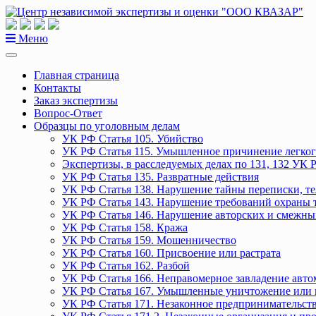
Перейти
к
содержанию
Меню
Главная страница
Контакты
Заказ экспертизы
Вопрос-Ответ
Образцы по уголовным делам
УК РФ Статья 105. Убийство
УК РФ Статья 115. Умышленное причинение легког
Экспертизы, в расследуемых делах по 131, 132 УК 
УК РФ Статья 135. Развратные действия
УК РФ Статья 138. Нарушение тайны переписки, т
УК РФ Статья 143. Нарушение требований охраны 
УК РФ Статья 146. Нарушение авторских и смежны
УК РФ Статья 158. Кража
УК РФ Статья 159. Мошенничество
УК РФ Статья 160. Присвоение или растрата
УК РФ Статья 162. Разбой
УК РФ Статья 166. Неправомерное завладение авт
УК РФ Статья 167. Умышленные уничтожение или 
УК РФ Статья 171. Незаконное предпринимательст