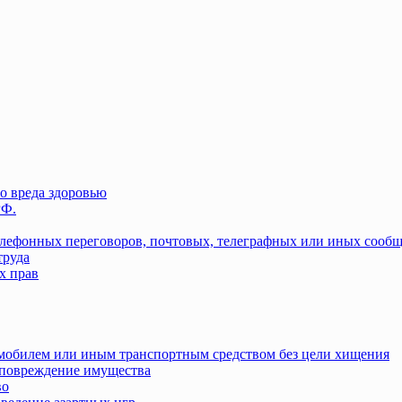
о вреда здоровью
РФ.
елефонных переговоров, почтовых, телеграфных или иных сооб
труда
х прав
омобилем или иным транспортным средством без цели хищения
повреждение имущества
во