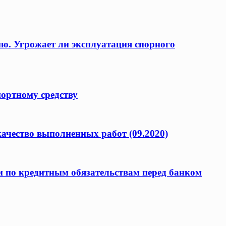
ию. Угрожает ли эксплуатация спорного
портному средству
качество выполненных работ (09.2020)
и по кредитным обязательствам перед банком