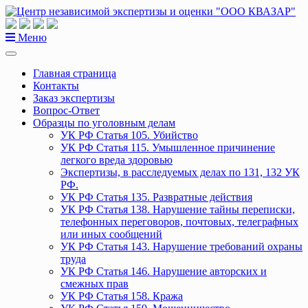
Перейти
к
содержанию
Меню
Главная страница
Контакты
Заказ экспертизы
Вопрос-Ответ
Образцы по уголовным делам
УК РФ Статья 105. Убийство
УК РФ Статья 115. Умышленное причинение
легкого вреда здоровью
Экспертизы, в расследуемых делах по 131, 132 УК
РФ.
УК РФ Статья 135. Развратные действия
УК РФ Статья 138. Нарушение тайны переписки,
телефонных переговоров, почтовых, телеграфных
или иных сообщений
УК РФ Статья 143. Нарушение требований охраны
труда
УК РФ Статья 146. Нарушение авторских и
смежных прав
УК РФ Статья 158. Кража