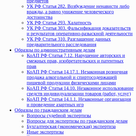
предметов
УК РФ Статья 282. Возбуждение ненависти либо
вражды, а равно унижение человеческого
достоинства
УК РФ Статья 293. Халатность
УК РФ Статья 303. Фальсификация доказательств
и результатов оперативно-разыскной деятельности
УК РФ Статья 310. Разглашение данных
предварительного расследования
Образцы по административным делам
КоАП РФ Статья 7.12. Нарушение авторских и
смежных прав, изобретательских и патентных
прав
КоАП РФ Статья 14.17.1. Незаконная розничная
продажа алкогольной и спиртосодержащей
пищевой продукции физическими лицами
КоАП РФ Статья 14.10. Незаконное использование
средств индивидуализации товаров (работ, услуг)
КоАП РФ Статья 14.1.1. Незаконные организация
и проведение азартных игр
Образцы по гражданским делам
Вопросы судебной экспертизы
Вопросы для экспертизы по гражданским делам
Бухгалтерская (экономическая) экспертиза
Иные экспертизы