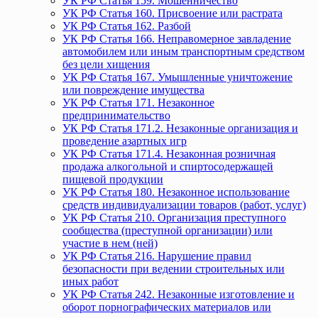
УК РФ Статья 159. Мошенничество
УК РФ Статья 160. Присвоение или растрата
УК РФ Статья 162. Разбой
УК РФ Статья 166. Неправомерное завладение
автомобилем или иным транспортным средством
без цели хищения
УК РФ Статья 167. Умышленные уничтожение
или повреждение имущества
УК РФ Статья 171. Незаконное
предпринимательство
УК РФ Статья 171.2. Незаконные организация и
проведение азартных игр
УК РФ Статья 171.4. Незаконная розничная
продажа алкогольной и спиртосодержащей
пищевой продукции
УК РФ Статья 180. Незаконное использование
средств индивидуализации товаров (работ, услуг)
УК РФ Статья 210. Организация преступного
сообщества (преступной организации) или
участие в нем (ней)
УК РФ Статья 216. Нарушение правил
безопасности при ведении строительных или
иных работ
УК РФ Статья 242. Незаконные изготовление и
оборот порнографических материалов или