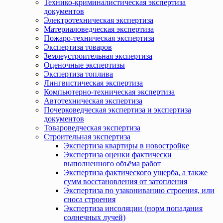
Технико-криминалистическая экспертиза
документов
Электротехническая экспертиза
Материаловедческая экспертиза
Пожаро-техническая экспертиза
Экспертиза товаров
Землеустроительная экспертиза
Оценочные экспертизы
Экспертиза топлива
Лингвистическая экспертиза
Компьютерно-техническая экспертиза
Автотехническая экспертиза
Почерковедческая экспертиза и экспертиза
документов
Товароведческая экспертиза
Строительная экспертиза
Экспертиза квартиры в новостройке
Экспертиза оценки фактически
выполненного объёма работ
Экспертиза фактического ущерба, а также
сумм восстановления от затопления
Экспертиза по узакониванию строения, или
сноса строения
Экспертиза инсоляции (норм попадания
солнечных лучей)