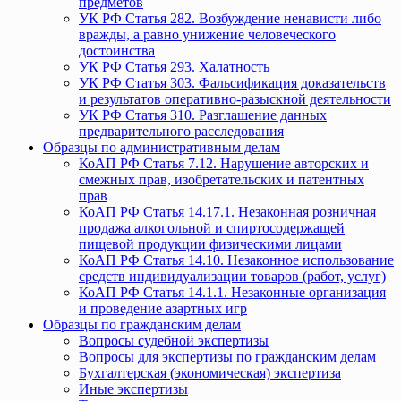
предметов
УК РФ Статья 282. Возбуждение ненависти либо
вражды, а равно унижение человеческого
достоинства
УК РФ Статья 293. Халатность
УК РФ Статья 303. Фальсификация доказательств
и результатов оперативно-разыскной деятельности
УК РФ Статья 310. Разглашение данных
предварительного расследования
Образцы по административным делам
КоАП РФ Статья 7.12. Нарушение авторских и
смежных прав, изобретательских и патентных
прав
КоАП РФ Статья 14.17.1. Незаконная розничная
продажа алкогольной и спиртосодержащей
пищевой продукции физическими лицами
КоАП РФ Статья 14.10. Незаконное использование
средств индивидуализации товаров (работ, услуг)
КоАП РФ Статья 14.1.1. Незаконные организация
и проведение азартных игр
Образцы по гражданским делам
Вопросы судебной экспертизы
Вопросы для экспертизы по гражданским делам
Бухгалтерская (экономическая) экспертиза
Иные экспертизы