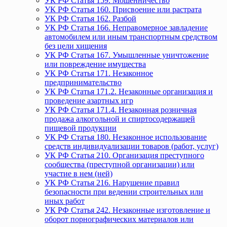
УК РФ Статья 159. Мошенничество
УК РФ Статья 160. Присвоение или растрата
УК РФ Статья 162. Разбой
УК РФ Статья 166. Неправомерное завладение
автомобилем или иным транспортным средством
без цели хищения
УК РФ Статья 167. Умышленные уничтожение
или повреждение имущества
УК РФ Статья 171. Незаконное
предпринимательство
УК РФ Статья 171.2. Незаконные организация и
проведение азартных игр
УК РФ Статья 171.4. Незаконная розничная
продажа алкогольной и спиртосодержащей
пищевой продукции
УК РФ Статья 180. Незаконное использование
средств индивидуализации товаров (работ, услуг)
УК РФ Статья 210. Организация преступного
сообщества (преступной организации) или
участие в нем (ней)
УК РФ Статья 216. Нарушение правил
безопасности при ведении строительных или
иных работ
УК РФ Статья 242. Незаконные изготовление и
оборот порнографических материалов или