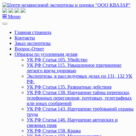
Перейти
к
содержанию
Меню
Главная страница
Контакты
Заказ экспертизы
Вопрос-Ответ
Образцы по уголовным делам
УК РФ Статья 105. Убийство
УК РФ Статья 115. Умышленное причинение
легкого вреда здоровью
Экспертизы, в расследуемых делах по 131, 132 УК
РФ.
УК РФ Статья 135. Развратные действия
УК РФ Статья 138. Нарушение тайны переписки,
телефонных переговоров, почтовых, телеграфных
или иных сообщений
УК РФ Статья 143. Нарушение требований охраны
труда
УК РФ Статья 146. Нарушение авторских и
смежных прав
УК РФ Статья 158. Кража