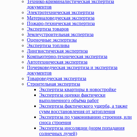
Технико-криминалистическая экспертиза
документов
Электротехническая экспертиза
Материаловедческая экспертиза
Пожаро-техническая экспертиза
Экспертиза товаров
Землеустроительная экспертиза
Оценочные экспертизы
Экспертиза топлива
Лингвистическая экспертиза
Компьютерно-техническая экспертиза
Автотехническая экспертиза
Почерковедческая экспертиза и экспертиза
документов
Товароведческая экспертиза
Строительная экспертиза
Экспертиза квартиры в новостройке
Экспертиза оценки фактически
выполненного объёма работ
Экспертиза фактического ущерба, а также
сумм восстановления от затопления
Экспертиза по узакониванию строения, или
сноса строения
Экспертиза инсоляции (норм попадания
солнечных лучей)