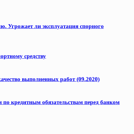
ию. Угрожает ли эксплуатация спорного
портному средству
качество выполненных работ (09.2020)
и по кредитным обязательствам перед банком