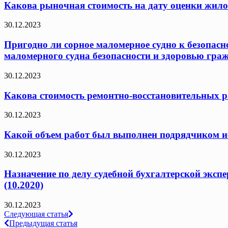
Какова рыночная стоимость на дату оценки жило
30.12.2023
Пригодно ли сорное маломерное судно к безопасн
маломерного судна безопасности и здоровью граж
30.12.2023
Какова стоимость ремонтно-восстановительных ра
30.12.2023
Какой объем работ был выполнен подрядчиком исх
30.12.2023
Назначение по делу судебной бухгалтерской эксп
(10.2020)
30.12.2023
Навигация
Следующая статья
Предыдущая статья