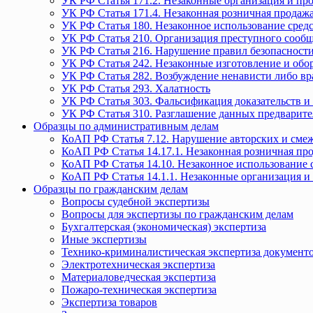
УК РФ Статья 171.2. Незаконные организация и пр
УК РФ Статья 171.4. Незаконная розничная прода
УК РФ Статья 180. Незаконное использование средс
УК РФ Статья 210. Организация преступного сообще
УК РФ Статья 216. Нарушение правил безопасности
УК РФ Статья 242. Незаконные изготовление и обо
УК РФ Статья 282. Возбуждение ненависти либо вр
УК РФ Статья 293. Халатность
УК РФ Статья 303. Фальсификация доказательств и 
УК РФ Статья 310. Разглашение данных предварите
Образцы по административным делам
КоАП РФ Статья 7.12. Нарушение авторских и смеж
КоАП РФ Статья 14.17.1. Незаконная розничная п
КоАП РФ Статья 14.10. Незаконное использование с
КоАП РФ Статья 14.1.1. Незаконные организация и
Образцы по гражданским делам
Вопросы судебной экспертизы
Вопросы для экспертизы по гражданским делам
Бухгалтерская (экономическая) экспертиза
Иные экспертизы
Технико-криминалистическая экспертиза документ
Электротехническая экспертиза
Материаловедческая экспертиза
Пожаро-техническая экспертиза
Экспертиза товаров