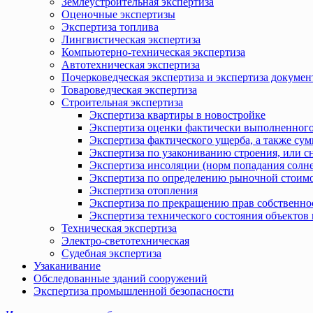
Землеустроительная экспертиза
Оценочные экспертизы
Экспертиза топлива
Лингвистическая экспертиза
Компьютерно-техническая экспертиза
Автотехническая экспертиза
Почерковедческая экспертиза и экспертиза докумен
Товароведческая экспертиза
Строительная экспертиза
Экспертиза квартиры в новостройке
Экспертиза оценки фактически выполненного
Экспертиза фактического ущерба, а также сум
Экспертиза по узакониванию строения, или с
Экспертиза инсоляции (норм попадания солн
Экспертиза по определению рыночной стоимо
Экспертиза отопления
Экспертиза по прекращению прав собственно
Экспертиза технического состояния объекто
Техническая экспертиза
Электро-светотехническая
Судебная экспертиза
Узаканивание
Обследованные зданий сооружений
Экспертиза промышленной безопасности