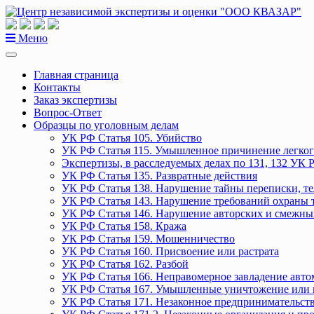
Перейти
к
содержанию
Меню
Главная страница
Контакты
Заказ экспертизы
Вопрос-Ответ
Образцы по уголовным делам
УК РФ Статья 105. Убийство
УК РФ Статья 115. Умышленное причинение легког
Экспертизы, в расследуемых делах по 131, 132 УК 
УК РФ Статья 135. Развратные действия
УК РФ Статья 138. Нарушение тайны переписки, т
УК РФ Статья 143. Нарушение требований охраны 
УК РФ Статья 146. Нарушение авторских и смежны
УК РФ Статья 158. Кража
УК РФ Статья 159. Мошенничество
УК РФ Статья 160. Присвоение или растрата
УК РФ Статья 162. Разбой
УК РФ Статья 166. Неправомерное завладение авт
УК РФ Статья 167. Умышленные уничтожение или 
УК РФ Статья 171. Незаконное предпринимательст