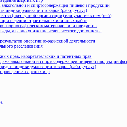
оведение азартных игр
жа алкогольной и спиртосодержащей пищевой продукции
тв индивидуализации товаров (работ, услуг)
ства (преступной организации) или участие в нем (ней)
 при ведении строительных или иных работ
рот порнографических материалов или предметов
ажды, а равно унижение человеческого достоинства
результатов оперативно-разыскной деятельности
льного расследования
ных прав, изобретательских и патентных прав
родажа алкогольной и спиртосодержащей пищевой продукции фи
редств индивидуализации товаров (работ, услуг)
 проведение азартных игр
ов