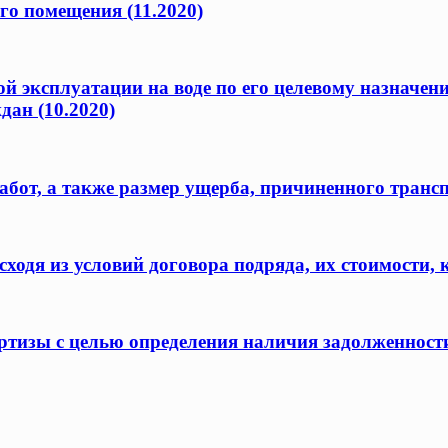
го помещения (11.2020)
ой эксплуатации на воде по его целевому назначен
дан (10.2020)
бот, а также размер ущерба, причиненного транс
одя из условий договора подряда, их стоимости, 
ертизы с целью определения наличия задолженност