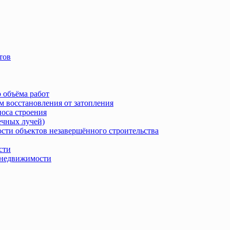
тов
 объёма работ
м восстановления от затопления
носа строения
ечных лучей)
сти объектов незавершённого строительства
сти
в недвижимости