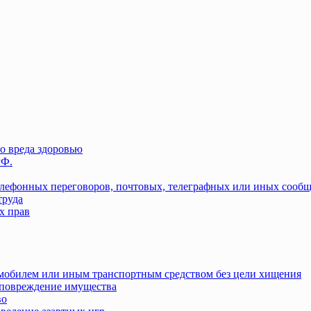
о вреда здоровью
РФ.
елефонных переговоров, почтовых, телеграфных или иных сооб
труда
х прав
омобилем или иным транспортным средством без цели хищения
повреждение имущества
во