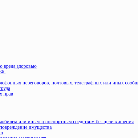
о вреда здоровью
РФ.
елефонных переговоров, почтовых, телеграфных или иных сооб
труда
х прав
омобилем или иным транспортным средством без цели хищения
повреждение имущества
во