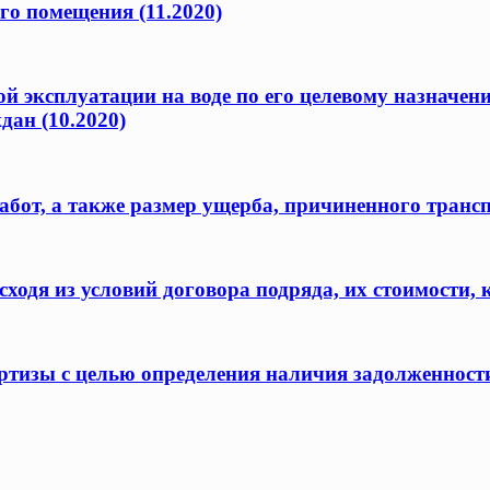
го помещения (11.2020)
ой эксплуатации на воде по его целевому назначен
дан (10.2020)
бот, а также размер ущерба, причиненного транс
одя из условий договора подряда, их стоимости, 
ертизы с целью определения наличия задолженност