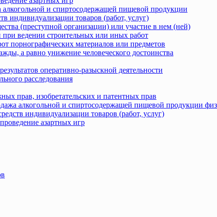
оведение азартных игр
жа алкогольной и спиртосодержащей пищевой продукции
тв индивидуализации товаров (работ, услуг)
ства (преступной организации) или участие в нем (ней)
 при ведении строительных или иных работ
рот порнографических материалов или предметов
ажды, а равно унижение человеческого достоинства
результатов оперативно-разыскной деятельности
льного расследования
ных прав, изобретательских и патентных прав
родажа алкогольной и спиртосодержащей пищевой продукции фи
редств индивидуализации товаров (работ, услуг)
 проведение азартных игр
ов