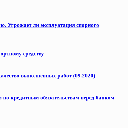
ию. Угрожает ли эксплуатация спорного
портному средству
качество выполненных работ (09.2020)
и по кредитным обязательствам перед банком