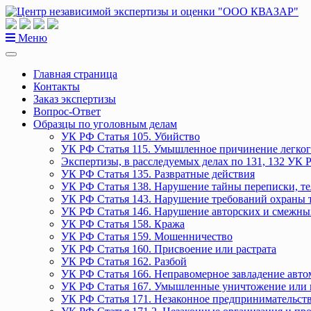
Перейти
к
содержанию
Меню
Главная страница
Контакты
Заказ экспертизы
Вопрос-Ответ
Образцы по уголовным делам
УК РФ Статья 105. Убийство
УК РФ Статья 115. Умышленное причинение легког
Экспертизы, в расследуемых делах по 131, 132 УК 
УК РФ Статья 135. Развратные действия
УК РФ Статья 138. Нарушение тайны переписки, т
УК РФ Статья 143. Нарушение требований охраны 
УК РФ Статья 146. Нарушение авторских и смежны
УК РФ Статья 158. Кража
УК РФ Статья 159. Мошенничество
УК РФ Статья 160. Присвоение или растрата
УК РФ Статья 162. Разбой
УК РФ Статья 166. Неправомерное завладение авт
УК РФ Статья 167. Умышленные уничтожение или 
УК РФ Статья 171. Незаконное предпринимательст