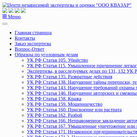
Перейти
к
содержанию
Меню
Главная страница
Контакты
Заказ экспертизы
Вопрос-Ответ
Образцы по уголовным делам
УК РФ Статья 105. Убийство
УК РФ Статья 115. Умышленное причинение легког
Экспертизы, в расследуемых делах по 131, 132 УК 
УК РФ Статья 135. Развратные действия
УК РФ Статья 138. Нарушение тайны переписки, т
УК РФ Статья 143. Нарушение требований охраны 
УК РФ Статья 146. Нарушение авторских и смежны
УК РФ Статья 158. Кража
УК РФ Статья 159. Мошенничество
УК РФ Статья 160. Присвоение или растрата
УК РФ Статья 162. Разбой
УК РФ Статья 166. Неправомерное завладение авт
УК РФ Статья 167. Умышленные уничтожение или 
УК РФ Статья 171. Незаконное предпринимательст