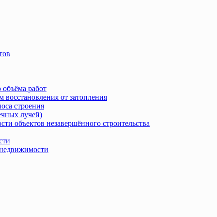
тов
 объёма работ
м восстановления от затопления
носа строения
ечных лучей)
сти объектов незавершённого строительства
сти
в недвижимости