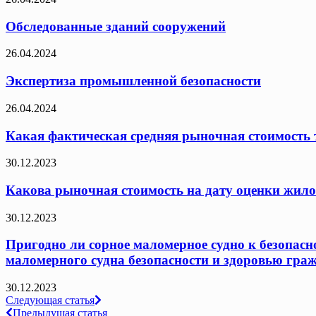
Обследованные зданий сооружений
26.04.2024
Экспертиза промышленной безопасности
26.04.2024
Какая фактическая средняя рыночная стоимость т
30.12.2023
Какова рыночная стоимость на дату оценки жило
30.12.2023
Пригодно ли сорное маломерное судно к безопасн
маломерного судна безопасности и здоровью граж
30.12.2023
Навигация
Следующая статья
Предыдущая статья