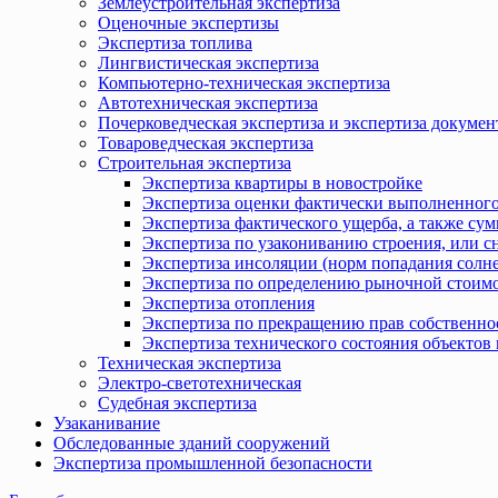
Землеустроительная экспертиза
Оценочные экспертизы
Экспертиза топлива
Лингвистическая экспертиза
Компьютерно-техническая экспертиза
Автотехническая экспертиза
Почерковедческая экспертиза и экспертиза докумен
Товароведческая экспертиза
Строительная экспертиза
Экспертиза квартиры в новостройке
Экспертиза оценки фактически выполненного
Экспертиза фактического ущерба, а также сум
Экспертиза по узакониванию строения, или с
Экспертиза инсоляции (норм попадания солн
Экспертиза по определению рыночной стоимо
Экспертиза отопления
Экспертиза по прекращению прав собственно
Экспертиза технического состояния объекто
Техническая экспертиза
Электро-светотехническая
Судебная экспертиза
Узаканивание
Обследованные зданий сооружений
Экспертиза промышленной безопасности