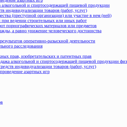
оведение азартных игр
жа алкогольной и спиртосодержащей пищевой продукции
тв индивидуализации товаров (работ, услуг)
ства (преступной организации) или участие в нем (ней)
 при ведении строительных или иных работ
рот порнографических материалов или предметов
ажды, а равно унижение человеческого достоинства
результатов оперативно-разыскной деятельности
льного расследования
ных прав, изобретательских и патентных прав
родажа алкогольной и спиртосодержащей пищевой продукции фи
редств индивидуализации товаров (работ, услуг)
 проведение азартных игр
ов