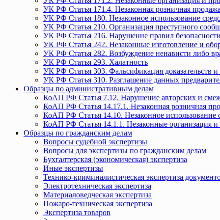
УК РФ Статья 171.2. Незаконные организация и пр
УК РФ Статья 171.4. Незаконная розничная прода
УК РФ Статья 180. Незаконное использование средс
УК РФ Статья 210. Организация преступного сообще
УК РФ Статья 216. Нарушение правил безопасности
УК РФ Статья 242. Незаконные изготовление и обо
УК РФ Статья 282. Возбуждение ненависти либо вр
УК РФ Статья 293. Халатность
УК РФ Статья 303. Фальсификация доказательств и 
УК РФ Статья 310. Разглашение данных предварите
Образцы по административным делам
КоАП РФ Статья 7.12. Нарушение авторских и смеж
КоАП РФ Статья 14.17.1. Незаконная розничная п
КоАП РФ Статья 14.10. Незаконное использование с
КоАП РФ Статья 14.1.1. Незаконные организация и
Образцы по гражданским делам
Вопросы судебной экспертизы
Вопросы для экспертизы по гражданским делам
Бухгалтерская (экономическая) экспертиза
Иные экспертизы
Технико-криминалистическая экспертиза документ
Электротехническая экспертиза
Материаловедческая экспертиза
Пожаро-техническая экспертиза
Экспертиза товаров