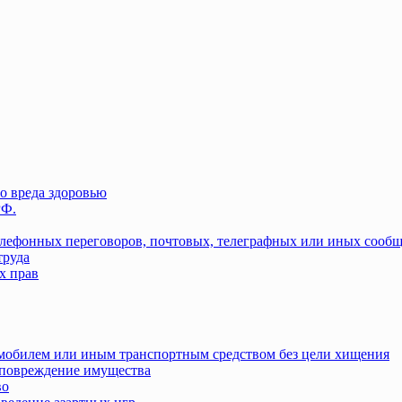
о вреда здоровью
РФ.
елефонных переговоров, почтовых, телеграфных или иных сооб
труда
х прав
омобилем или иным транспортным средством без цели хищения
повреждение имущества
во