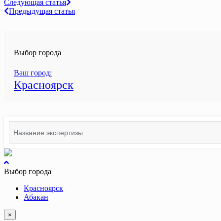
Навигация
Следующая статья
Предыдущая статья
по
записям
Выбор города
Ваш город:
Красноярск
Search
for:
вернуться
к
Выбор города
началу
Красноярск
Абакан
×