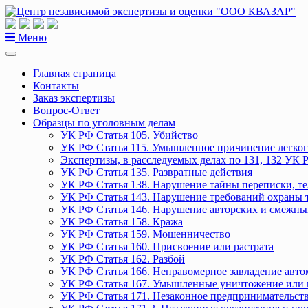
Перейти
к
содержанию
Меню
Главная страница
Контакты
Заказ экспертизы
Вопрос-Ответ
Образцы по уголовным делам
УК РФ Статья 105. Убийство
УК РФ Статья 115. Умышленное причинение легког
Экспертизы, в расследуемых делах по 131, 132 УК 
УК РФ Статья 135. Развратные действия
УК РФ Статья 138. Нарушение тайны переписки, т
УК РФ Статья 143. Нарушение требований охраны 
УК РФ Статья 146. Нарушение авторских и смежны
УК РФ Статья 158. Кража
УК РФ Статья 159. Мошенничество
УК РФ Статья 160. Присвоение или растрата
УК РФ Статья 162. Разбой
УК РФ Статья 166. Неправомерное завладение авт
УК РФ Статья 167. Умышленные уничтожение или 
УК РФ Статья 171. Незаконное предпринимательст