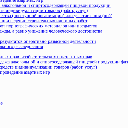
оведение азартных игр
жа алкогольной и спиртосодержащей пищевой продукции
тв индивидуализации товаров (работ, услуг)
ства (преступной организации) или участие в нем (ней)
 при ведении строительных или иных работ
рот порнографических материалов или предметов
ажды, а равно унижение человеческого достоинства
результатов оперативно-разыскной деятельности
льного расследования
ных прав, изобретательских и патентных прав
родажа алкогольной и спиртосодержащей пищевой продукции фи
редств индивидуализации товаров (работ, услуг)
 проведение азартных игр
ов