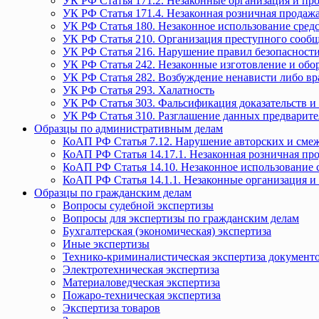
УК РФ Статья 171.2. Незаконные организация и пр
УК РФ Статья 171.4. Незаконная розничная прода
УК РФ Статья 180. Незаконное использование средс
УК РФ Статья 210. Организация преступного сообще
УК РФ Статья 216. Нарушение правил безопасности
УК РФ Статья 242. Незаконные изготовление и обо
УК РФ Статья 282. Возбуждение ненависти либо вр
УК РФ Статья 293. Халатность
УК РФ Статья 303. Фальсификация доказательств и 
УК РФ Статья 310. Разглашение данных предварите
Образцы по административным делам
КоАП РФ Статья 7.12. Нарушение авторских и смеж
КоАП РФ Статья 14.17.1. Незаконная розничная п
КоАП РФ Статья 14.10. Незаконное использование с
КоАП РФ Статья 14.1.1. Незаконные организация и
Образцы по гражданским делам
Вопросы судебной экспертизы
Вопросы для экспертизы по гражданским делам
Бухгалтерская (экономическая) экспертиза
Иные экспертизы
Технико-криминалистическая экспертиза документ
Электротехническая экспертиза
Материаловедческая экспертиза
Пожаро-техническая экспертиза
Экспертиза товаров