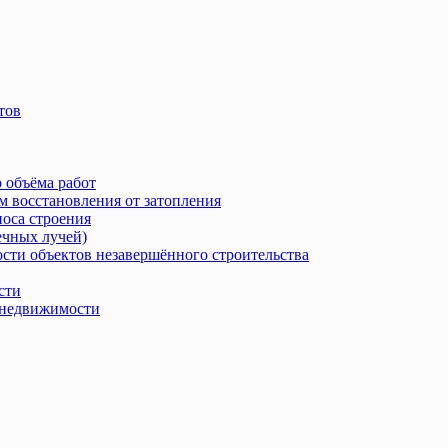
тов
 объёма работ
м восстановления от затопления
носа строения
ечных лучей)
сти объектов незавершённого строительства
сти
в недвижимости