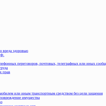
о вреда здоровью
РФ.
елефонных переговоров, почтовых, телеграфных или иных сооб
труда
х прав
омобилем или иным транспортным средством без цели хищения
повреждение имущества
во