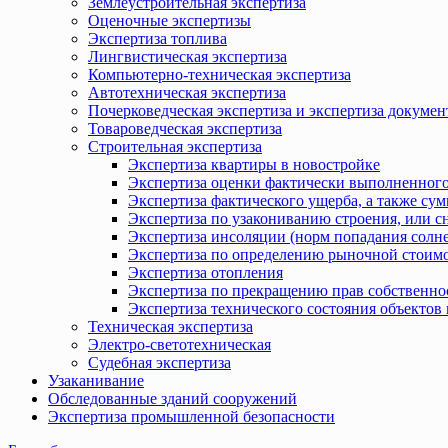
Землеустроительная экспертиза
Оценочные экспертизы
Экспертиза топлива
Лингвистическая экспертиза
Компьютерно-техническая экспертиза
Автотехническая экспертиза
Почерковедческая экспертиза и экспертиза докумен
Товароведческая экспертиза
Строительная экспертиза
Экспертиза квартиры в новостройке
Экспертиза оценки фактически выполненного
Экспертиза фактического ущерба, а также сум
Экспертиза по узакониванию строения, или с
Экспертиза инсоляции (норм попадания солн
Экспертиза по определению рыночной стоимо
Экспертиза отопления
Экспертиза по прекращению прав собственно
Экспертиза технического состояния объекто
Техническая экспертиза
Электро-светотехническая
Судебная экспертиза
Узаканивание
Обследованные зданий сооружений
Экспертиза промышленной безопасности