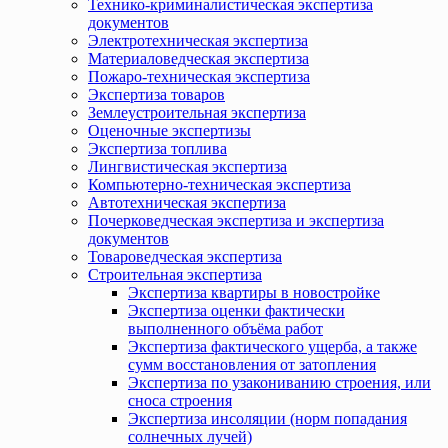
Технико-криминалистическая экспертиза
документов
Электротехническая экспертиза
Материаловедческая экспертиза
Пожаро-техническая экспертиза
Экспертиза товаров
Землеустроительная экспертиза
Оценочные экспертизы
Экспертиза топлива
Лингвистическая экспертиза
Компьютерно-техническая экспертиза
Автотехническая экспертиза
Почерковедческая экспертиза и экспертиза
документов
Товароведческая экспертиза
Строительная экспертиза
Экспертиза квартиры в новостройке
Экспертиза оценки фактически
выполненного объёма работ
Экспертиза фактического ущерба, а также
сумм восстановления от затопления
Экспертиза по узакониванию строения, или
сноса строения
Экспертиза инсоляции (норм попадания
солнечных лучей)