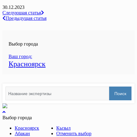
30.12.2023
Навигация
Следующая статья
Предыдущая статья
по
записям
Выбор города
Ваш город:
Красноярск
Search
Поиск
for:
вернуться
к
Выбор города
началу
Красноярск
Кызыл
Абакан
Отменить выбор