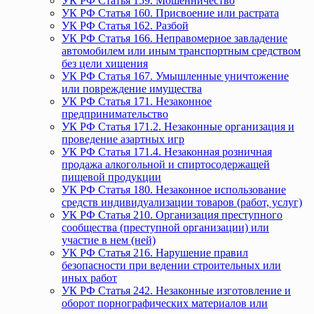
УК РФ Статья 159. Мошенничество
УК РФ Статья 160. Присвоение или растрата
УК РФ Статья 162. Разбой
УК РФ Статья 166. Неправомерное завладение
автомобилем или иным транспортным средством
без цели хищения
УК РФ Статья 167. Умышленные уничтожение
или повреждение имущества
УК РФ Статья 171. Незаконное
предпринимательство
УК РФ Статья 171.2. Незаконные организация и
проведение азартных игр
УК РФ Статья 171.4. Незаконная розничная
продажа алкогольной и спиртосодержащей
пищевой продукции
УК РФ Статья 180. Незаконное использование
средств индивидуализации товаров (работ, услуг)
УК РФ Статья 210. Организация преступного
сообщества (преступной организации) или
участие в нем (ней)
УК РФ Статья 216. Нарушение правил
безопасности при ведении строительных или
иных работ
УК РФ Статья 242. Незаконные изготовление и
оборот порнографических материалов или