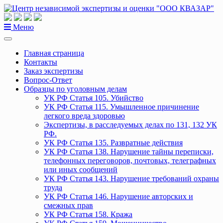
Перейти
к
содержанию
Меню
Главная страница
Контакты
Заказ экспертизы
Вопрос-Ответ
Образцы по уголовным делам
УК РФ Статья 105. Убийство
УК РФ Статья 115. Умышленное причинение
легкого вреда здоровью
Экспертизы, в расследуемых делах по 131, 132 УК
РФ.
УК РФ Статья 135. Развратные действия
УК РФ Статья 138. Нарушение тайны переписки,
телефонных переговоров, почтовых, телеграфных
или иных сообщений
УК РФ Статья 143. Нарушение требований охраны
труда
УК РФ Статья 146. Нарушение авторских и
смежных прав
УК РФ Статья 158. Кража