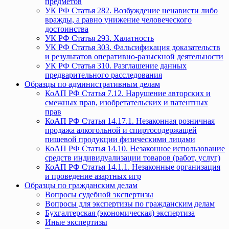
предметов
УК РФ Статья 282. Возбуждение ненависти либо
вражды, а равно унижение человеческого
достоинства
УК РФ Статья 293. Халатность
УК РФ Статья 303. Фальсификация доказательств
и результатов оперативно-разыскной деятельности
УК РФ Статья 310. Разглашение данных
предварительного расследования
Образцы по административным делам
КоАП РФ Статья 7.12. Нарушение авторских и
смежных прав, изобретательских и патентных
прав
КоАП РФ Статья 14.17.1. Незаконная розничная
продажа алкогольной и спиртосодержащей
пищевой продукции физическими лицами
КоАП РФ Статья 14.10. Незаконное использование
средств индивидуализации товаров (работ, услуг)
КоАП РФ Статья 14.1.1. Незаконные организация
и проведение азартных игр
Образцы по гражданским делам
Вопросы судебной экспертизы
Вопросы для экспертизы по гражданским делам
Бухгалтерская (экономическая) экспертиза
Иные экспертизы