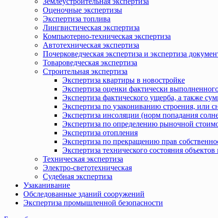
Землеустроительная экспертиза
Оценочные экспертизы
Экспертиза топлива
Лингвистическая экспертиза
Компьютерно-техническая экспертиза
Автотехническая экспертиза
Почерковедческая экспертиза и экспертиза докумен
Товароведческая экспертиза
Строительная экспертиза
Экспертиза квартиры в новостройке
Экспертиза оценки фактически выполненного
Экспертиза фактического ущерба, а также сум
Экспертиза по узакониванию строения, или с
Экспертиза инсоляции (норм попадания солн
Экспертиза по определению рыночной стоимо
Экспертиза отопления
Экспертиза по прекращению прав собственно
Экспертиза технического состояния объекто
Техническая экспертиза
Электро-светотехническая
Судебная экспертиза
Узаканивание
Обследованные зданий сооружений
Экспертиза промышленной безопасности