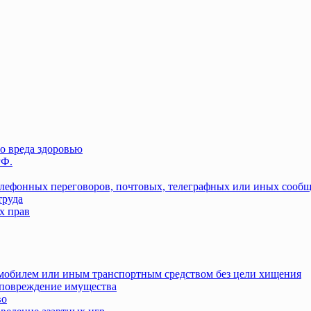
о вреда здоровью
РФ.
елефонных переговоров, почтовых, телеграфных или иных сооб
труда
х прав
омобилем или иным транспортным средством без цели хищения
повреждение имущества
во