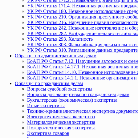
УК РФ Статья 171.2. Незаконные организация и пр
УК РФ Статья 171.4. Незаконная розничная прода
УК РФ Статья 180. Незаконное использование средс
УК РФ Статья 210. Организация преступного сообще
УК РФ Статья 216. Нарушение правил безопасности
УК РФ Статья 242. Незаконные изготовление и обо
УК РФ Статья 282. Возбуждение ненависти либо вр
УК РФ Статья 293. Халатность
УК РФ Статья 303. Фальсификация доказательств и 
УК РФ Статья 310. Разглашение данных предварите
Образцы по административным делам
КоАП РФ Статья 7.12. Нарушение авторских и смеж
КоАП РФ Статья 14.17.1. Незаконная розничная п
КоАП РФ Статья 14.10. Незаконное использование с
КоАП РФ Статья 14.1.1. Незаконные организация и
Образцы по гражданским делам
Вопросы судебной экспертизы
Вопросы для экспертизы по гражданским делам
Бухгалтерская (экономическая) экспертиза
Иные экспертизы
Технико-криминалистическая экспертиза документ
Электротехническая экспертиза
Материаловедческая экспертиза
Пожаро-техническая экспертиза
Экспертиза товаров