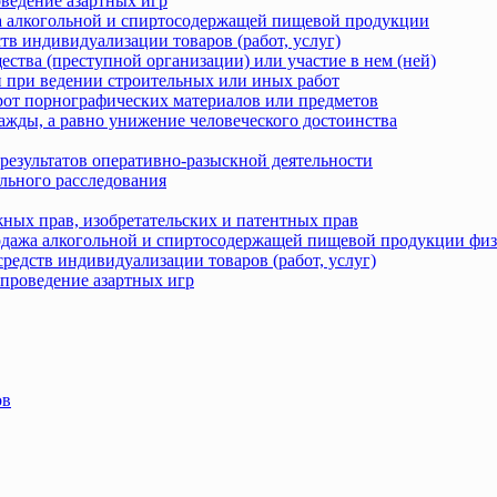
оведение азартных игр
жа алкогольной и спиртосодержащей пищевой продукции
тв индивидуализации товаров (работ, услуг)
ства (преступной организации) или участие в нем (ней)
 при ведении строительных или иных работ
рот порнографических материалов или предметов
ажды, а равно унижение человеческого достоинства
результатов оперативно-разыскной деятельности
льного расследования
ных прав, изобретательских и патентных прав
родажа алкогольной и спиртосодержащей пищевой продукции фи
редств индивидуализации товаров (работ, услуг)
 проведение азартных игр
ов