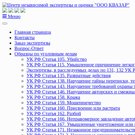
Перейти
к
содержанию
Меню
Главная страница
Контакты
Заказ экспертизы
Вопрос-Ответ
Образцы по уголовным делам
УК РФ Статья 105. Убийство
УК РФ Статья 115. Умышленное причинение легког
Экспертизы, в расследуемых делах по 131, 132 УК 
УК РФ Статья 135. Развратные действия
УК РФ Статья 138. Нарушение тайны переписки, т
УК РФ Статья 143. Нарушение требований охраны 
УК РФ Статья 146. Нарушение авторских и смежны
УК РФ Статья 158. Кража
УК РФ Статья 159. Мошенничество
УК РФ Статья 160. Присвоение или растрата
УК РФ Статья 162. Разбой
УК РФ Статья 166. Неправомерное завладение авт
УК РФ Статья 167. Умышленные уничтожение или 
УК РФ Статья 171. Незаконное предпринимательст