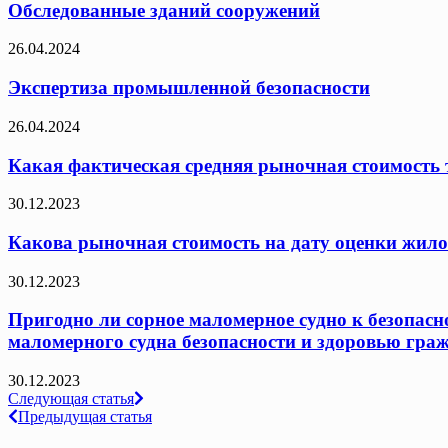
Обследованные зданий сооружений
26.04.2024
Экспертиза промышленной безопасности
26.04.2024
Какая фактическая средняя рыночная стоимость т
30.12.2023
Какова рыночная стоимость на дату оценки жило
30.12.2023
Пригодно ли сорное маломерное судно к безопасн
маломерного судна безопасности и здоровью граж
30.12.2023
Навигация
Следующая статья
Предыдущая статья
по