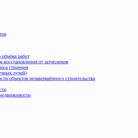
тов
 объёма работ
м восстановления от затопления
носа строения
ечных лучей)
сти объектов незавершённого строительства
сти
в недвижимости