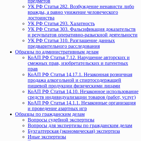
предметов
УК РФ Статья 282. Возбуждение ненависти либо
вражды, а равно унижение человеческого
достоинства
УК РФ Статья 293. Халатность
УК РФ Статья 303. Фальсификация доказательств
и результатов оперативно-разыскной деятельности
УК РФ Статья 310. Разглашение данных
предварительного расследования
Образцы по административным делам
КоАП РФ Статья 7.12. Нарушение авторских и
смежных прав, изобретательских и патентных
прав
КоАП РФ Статья 14.17.1. Незаконная розничная
продажа алкогольной и спиртосодержащей
пищевой продукции физическими лицами
КоАП РФ Статья 14.10. Незаконное использование
средств индивидуализации товаров (работ, услуг)
КоАП РФ Статья 14.1.1. Незаконные организация
и проведение азартных игр
Образцы по гражданским делам
Вопросы судебной экспертизы
Вопросы для экспертизы по гражданским делам
Бухгалтерская (экономическая) экспертиза
Иные экспертизы