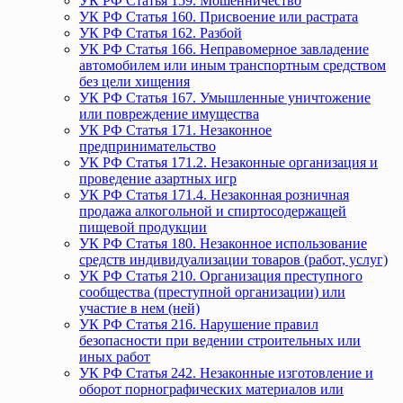
УК РФ Статья 159. Мошенничество
УК РФ Статья 160. Присвоение или растрата
УК РФ Статья 162. Разбой
УК РФ Статья 166. Неправомерное завладение
автомобилем или иным транспортным средством
без цели хищения
УК РФ Статья 167. Умышленные уничтожение
или повреждение имущества
УК РФ Статья 171. Незаконное
предпринимательство
УК РФ Статья 171.2. Незаконные организация и
проведение азартных игр
УК РФ Статья 171.4. Незаконная розничная
продажа алкогольной и спиртосодержащей
пищевой продукции
УК РФ Статья 180. Незаконное использование
средств индивидуализации товаров (работ, услуг)
УК РФ Статья 210. Организация преступного
сообщества (преступной организации) или
участие в нем (ней)
УК РФ Статья 216. Нарушение правил
безопасности при ведении строительных или
иных работ
УК РФ Статья 242. Незаконные изготовление и
оборот порнографических материалов или