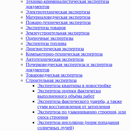
Технико-криминалистическая экспертиза
документов
Электротехническая экспертиза
Материаловедческая экспертиза
Пожаро-техническая экспертиза
Экспертиза товаров
Землеустроительная экспертиза
Оценочные экспертизы
Экспертиза топлива
Лингвистическая экспертиза
Компьютерно-техническая экспертиза
Автотехническая экспертиза
Почерковедческая экспертиза и экспертиза
документов
Товароведческая экспертиза
Строительная экспертиза
Экспертиза квартиры в новостройке
Экспертиза оценки фактически
выполненного объёма работ
Экспертиза фактического ущерба, а также
сумм восстановления от затопления
Экспертиза по узакониванию строения, или
сноса строения
Экспертиза инсоляции (норм попадания
солнечных лучей)