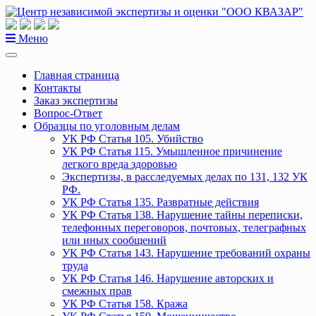
Перейти
к
содержанию
Меню
Главная страница
Контакты
Заказ экспертизы
Вопрос-Ответ
Образцы по уголовным делам
УК РФ Статья 105. Убийство
УК РФ Статья 115. Умышленное причинение
легкого вреда здоровью
Экспертизы, в расследуемых делах по 131, 132 УК
РФ.
УК РФ Статья 135. Развратные действия
УК РФ Статья 138. Нарушение тайны переписки,
телефонных переговоров, почтовых, телеграфных
или иных сообщений
УК РФ Статья 143. Нарушение требований охраны
труда
УК РФ Статья 146. Нарушение авторских и
смежных прав
УК РФ Статья 158. Кража