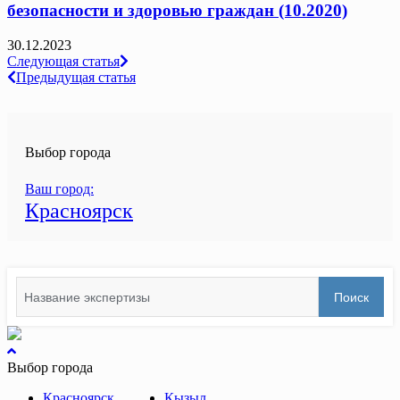
безопасности и здоровью граждан (10.2020)
30.12.2023
Навигация
Следующая статья
Предыдущая статья
по
записям
Выбор города
Ваш город:
Красноярск
Search
Поиск
for:
вернуться
к
Выбор города
началу
Красноярск
Кызыл