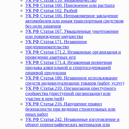
УК РФ Статья 159. Мошенничество
УК РФ Статья 160. Присвоение или растрата
УК РФ Статья 162. Разбой
УК РФ Статья 166. Неправомерное завладение
автомобилем или иным транспортным средством
без цели хищения
УК РФ Статья 167. Умышленные уничтожение
или повреждение имущества
УК РФ Статья 171. Незаконное
предпринимательство
УК РФ Статья 171.2. Незаконные организация и
проведение азартных игр
УК РФ Статья 171.4. Незаконная розничная
продажа алкогольной и спиртосодержащей
пищевой продукции
УК РФ Статья 180. Незаконное использование
средств индивидуализации товаров (работ, услуг)
УК РФ Статья 210. Организация преступного
сообщества (преступной организации) или
участие в нем (ней)
УК РФ Статья 216. Нарушение правил
безопасности при ведении строительных или
иных работ
УК РФ Статья 242. Незаконные изготовление и
оборот порнографических материалов или