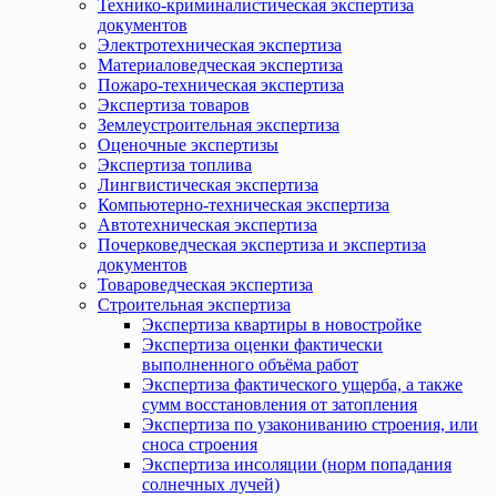
Технико-криминалистическая экспертиза
документов
Электротехническая экспертиза
Материаловедческая экспертиза
Пожаро-техническая экспертиза
Экспертиза товаров
Землеустроительная экспертиза
Оценочные экспертизы
Экспертиза топлива
Лингвистическая экспертиза
Компьютерно-техническая экспертиза
Автотехническая экспертиза
Почерковедческая экспертиза и экспертиза
документов
Товароведческая экспертиза
Строительная экспертиза
Экспертиза квартиры в новостройке
Экспертиза оценки фактически
выполненного объёма работ
Экспертиза фактического ущерба, а также
сумм восстановления от затопления
Экспертиза по узакониванию строения, или
сноса строения
Экспертиза инсоляции (норм попадания
солнечных лучей)