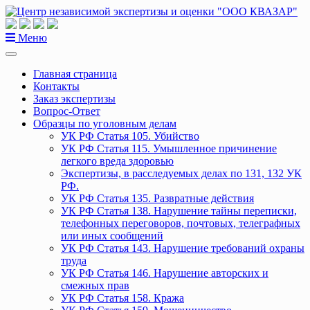
Перейти
к
содержанию
Меню
Главная страница
Контакты
Заказ экспертизы
Вопрос-Ответ
Образцы по уголовным делам
УК РФ Статья 105. Убийство
УК РФ Статья 115. Умышленное причинение
легкого вреда здоровью
Экспертизы, в расследуемых делах по 131, 132 УК
РФ.
УК РФ Статья 135. Развратные действия
УК РФ Статья 138. Нарушение тайны переписки,
телефонных переговоров, почтовых, телеграфных
или иных сообщений
УК РФ Статья 143. Нарушение требований охраны
труда
УК РФ Статья 146. Нарушение авторских и
смежных прав
УК РФ Статья 158. Кража