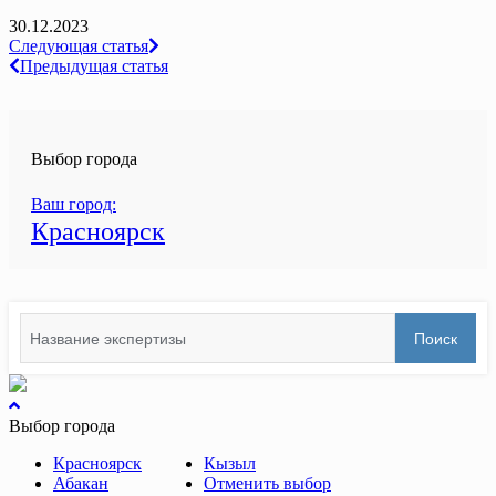
30.12.2023
Навигация
Следующая статья
Предыдущая статья
по
записям
Выбор города
Ваш город:
Красноярск
Search
Поиск
for:
вернуться
к
Выбор города
началу
Красноярск
Кызыл
Абакан
Отменить выбор