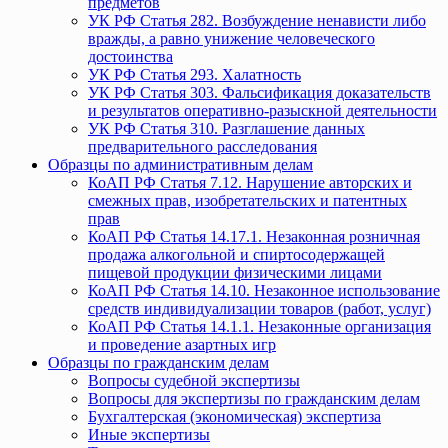
предметов
УК РФ Статья 282. Возбуждение ненависти либо
вражды, а равно унижение человеческого
достоинства
УК РФ Статья 293. Халатность
УК РФ Статья 303. Фальсификация доказательств
и результатов оперативно-разыскной деятельности
УК РФ Статья 310. Разглашение данных
предварительного расследования
Образцы по административным делам
КоАП РФ Статья 7.12. Нарушение авторских и
смежных прав, изобретательских и патентных
прав
КоАП РФ Статья 14.17.1. Незаконная розничная
продажа алкогольной и спиртосодержащей
пищевой продукции физическими лицами
КоАП РФ Статья 14.10. Незаконное использование
средств индивидуализации товаров (работ, услуг)
КоАП РФ Статья 14.1.1. Незаконные организация
и проведение азартных игр
Образцы по гражданским делам
Вопросы судебной экспертизы
Вопросы для экспертизы по гражданским делам
Бухгалтерская (экономическая) экспертиза
Иные экспертизы