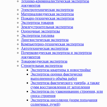
Технико-криминалистическая экспертиза
документов
Электротехническая экспертиза
Материаловедческая экспертиза
Пожаро-техническая экспертиза
Экспертиза товаров
Землеустроительная экспертиза
Оценочные экспертизы
Экспертиза топлива
Лингвистическая экспертиза
Компьютерно-техническая экспертиза
Автотехническая экспертиза
Почерковедческая экспертиза и экспертиза
документов
Товароведческая экспертиза
Строительная экспертиза
Экспертиза квартиры в новостройке
Экспертиза оценки фактически
выполненного объёма работ
Экспертиза фактического ущерба, а также
сумм восстановления от затопления
Экспертиза по узакониванию строения, или
сноса строения
Экспертиза инсоляции (норм попадания
солнечных лучей)