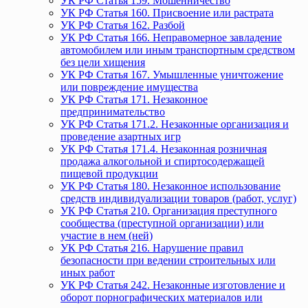
УК РФ Статья 159. Мошенничество
УК РФ Статья 160. Присвоение или растрата
УК РФ Статья 162. Разбой
УК РФ Статья 166. Неправомерное завладение
автомобилем или иным транспортным средством
без цели хищения
УК РФ Статья 167. Умышленные уничтожение
или повреждение имущества
УК РФ Статья 171. Незаконное
предпринимательство
УК РФ Статья 171.2. Незаконные организация и
проведение азартных игр
УК РФ Статья 171.4. Незаконная розничная
продажа алкогольной и спиртосодержащей
пищевой продукции
УК РФ Статья 180. Незаконное использование
средств индивидуализации товаров (работ, услуг)
УК РФ Статья 210. Организация преступного
сообщества (преступной организации) или
участие в нем (ней)
УК РФ Статья 216. Нарушение правил
безопасности при ведении строительных или
иных работ
УК РФ Статья 242. Незаконные изготовление и
оборот порнографических материалов или