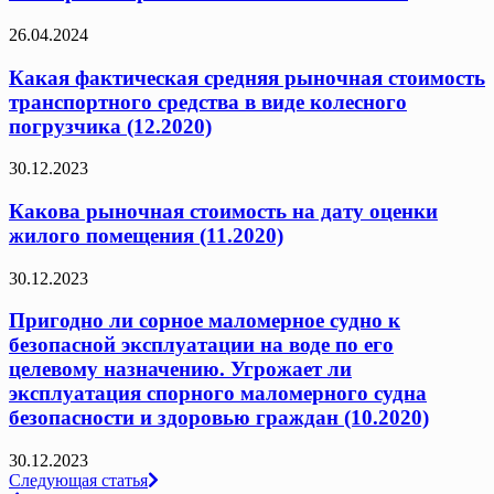
26.04.2024
Какая фактическая средняя рыночная стоимость
транспортного средства в виде колесного
погрузчика (12.2020)
30.12.2023
Какова рыночная стоимость на дату оценки
жилого помещения (11.2020)
30.12.2023
Пригодно ли сорное маломерное судно к
безопасной эксплуатации на воде по его
целевому назначению. Угрожает ли
эксплуатация спорного маломерного судна
безопасности и здоровью граждан (10.2020)
30.12.2023
Навигация
Следующая статья