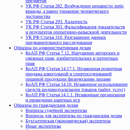
предметов
УК РФ Статья 282. Возбуждение ненависти либо
вражды, а равно унижение человеческого
достоинства
УК РФ Статья 293. Халатность
УК РФ Статья 303. Фальсификация доказательств
и результатов оперативно-разыскной деятельности
УК РФ Статья 310. Разглашение данных
предварительного расследования
Образцы по административным делам
КоАП РФ Статья 7.12. Нарушение авторских и
смежных прав, изобретательских и патентных
прав
КоАП РФ Статья 14.17.1. Незаконная розничная
продажа алкогольной и спиртосодержащей
пищевой продукции физическими лицами
КоАП РФ Статья 14.10. Незаконное использование
средств индивидуализации товаров (работ, услуг)
КоАП РФ Статья 14.1.1. Незаконные организация
и проведение азартных игр
Образцы по гражданским делам
Вопросы судебной экспертизы
Вопросы для экспертизы по гражданским делам
Бухгалтерская (экономическая) экспертиза
Иные экспертизы