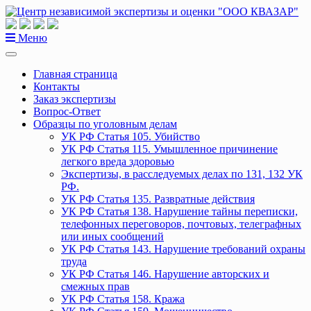
Перейти
к
содержанию
Меню
Главная страница
Контакты
Заказ экспертизы
Вопрос-Ответ
Образцы по уголовным делам
УК РФ Статья 105. Убийство
УК РФ Статья 115. Умышленное причинение
легкого вреда здоровью
Экспертизы, в расследуемых делах по 131, 132 УК
РФ.
УК РФ Статья 135. Развратные действия
УК РФ Статья 138. Нарушение тайны переписки,
телефонных переговоров, почтовых, телеграфных
или иных сообщений
УК РФ Статья 143. Нарушение требований охраны
труда
УК РФ Статья 146. Нарушение авторских и
смежных прав
УК РФ Статья 158. Кража