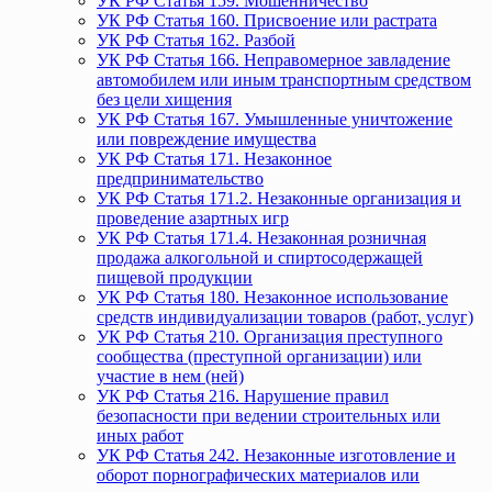
УК РФ Статья 159. Мошенничество
УК РФ Статья 160. Присвоение или растрата
УК РФ Статья 162. Разбой
УК РФ Статья 166. Неправомерное завладение
автомобилем или иным транспортным средством
без цели хищения
УК РФ Статья 167. Умышленные уничтожение
или повреждение имущества
УК РФ Статья 171. Незаконное
предпринимательство
УК РФ Статья 171.2. Незаконные организация и
проведение азартных игр
УК РФ Статья 171.4. Незаконная розничная
продажа алкогольной и спиртосодержащей
пищевой продукции
УК РФ Статья 180. Незаконное использование
средств индивидуализации товаров (работ, услуг)
УК РФ Статья 210. Организация преступного
сообщества (преступной организации) или
участие в нем (ней)
УК РФ Статья 216. Нарушение правил
безопасности при ведении строительных или
иных работ
УК РФ Статья 242. Незаконные изготовление и
оборот порнографических материалов или