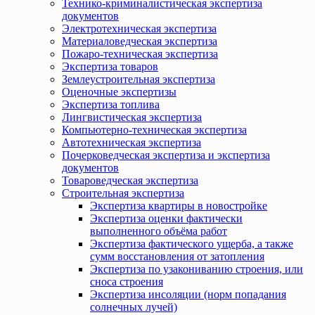
Технико-криминалистическая экспертиза
документов
Электротехническая экспертиза
Материаловедческая экспертиза
Пожаро-техническая экспертиза
Экспертиза товаров
Землеустроительная экспертиза
Оценочные экспертизы
Экспертиза топлива
Лингвистическая экспертиза
Компьютерно-техническая экспертиза
Автотехническая экспертиза
Почерковедческая экспертиза и экспертиза
документов
Товароведческая экспертиза
Строительная экспертиза
Экспертиза квартиры в новостройке
Экспертиза оценки фактически
выполненного объёма работ
Экспертиза фактического ущерба, а также
сумм восстановления от затопления
Экспертиза по узакониванию строения, или
сноса строения
Экспертиза инсоляции (норм попадания
солнечных лучей)