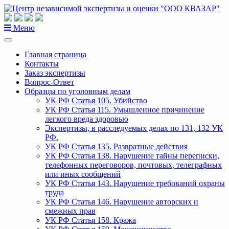
Перейти
к
содержанию
Меню
Главная страница
Контакты
Заказ экспертизы
Вопрос-Ответ
Образцы по уголовным делам
УК РФ Статья 105. Убийство
УК РФ Статья 115. Умышленное причинение
легкого вреда здоровью
Экспертизы, в расследуемых делах по 131, 132 УК
РФ.
УК РФ Статья 135. Развратные действия
УК РФ Статья 138. Нарушение тайны переписки,
телефонных переговоров, почтовых, телеграфных
или иных сообщений
УК РФ Статья 143. Нарушение требований охраны
труда
УК РФ Статья 146. Нарушение авторских и
смежных прав
УК РФ Статья 158. Кража