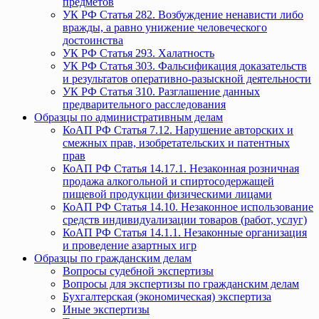
предметов
УК РФ Статья 282. Возбуждение ненависти либо
вражды, а равно унижение человеческого
достоинства
УК РФ Статья 293. Халатность
УК РФ Статья 303. Фальсификация доказательств
и результатов оперативно-разыскной деятельности
УК РФ Статья 310. Разглашение данных
предварительного расследования
Образцы по административным делам
КоАП РФ Статья 7.12. Нарушение авторских и
смежных прав, изобретательских и патентных
прав
КоАП РФ Статья 14.17.1. Незаконная розничная
продажа алкогольной и спиртосодержащей
пищевой продукции физическими лицами
КоАП РФ Статья 14.10. Незаконное использование
средств индивидуализации товаров (работ, услуг)
КоАП РФ Статья 14.1.1. Незаконные организация
и проведение азартных игр
Образцы по гражданским делам
Вопросы судебной экспертизы
Вопросы для экспертизы по гражданским делам
Бухгалтерская (экономическая) экспертиза
Иные экспертизы