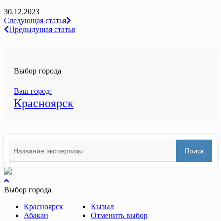
30.12.2023
Навигация
Следующая статья
Предыдущая статья
по
записям
Выбор города
Ваш город:
Красноярск
Search
Поиск
for:
вернуться
к
Выбор города
началу
Красноярск
Кызыл
Абакан
Отменить выбор