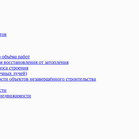
тов
 объёма работ
м восстановления от затопления
носа строения
ечных лучей)
сти объектов незавершённого строительства
сти
в недвижимости