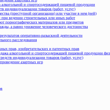
оведение азартных игр
жа алкогольной и спиртосодержащей пищевой продукции
тв индивидуализации товаров (работ, услуг)
ства (преступной организации) или участие в нем (ней)
 при ведении строительных или иных работ
рот порнографических материалов или предметов
ажды, а равно унижение человеческого достоинства
результатов оперативно-разыскной деятельности
льного расследования
ных прав, изобретательских и патентных прав
родажа алкогольной и спиртосодержащей пищевой продукции фи
редств индивидуализации товаров (работ, услуг)
 проведение азартных игр
ов