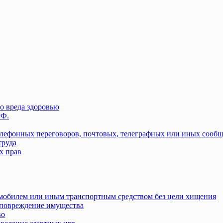
о вреда здоровью
РФ.
елефонных переговоров, почтовых, телеграфных или иных сооб
труда
х прав
омобилем или иным транспортным средством без цели хищения
повреждение имущества
во