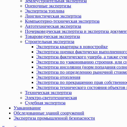
Землеустроительная экспертиза
Оценочные экспертизы
Экспертиза топлива
Лингвистическая экспертиза
Компьютерно-техническая экспертиза
Автотехническая экспертиза
Почерковедческая экспертиза и экспертиза докумен
Товароведческая экспертиза
Строительная экспертиза
Экспертиза квартиры в новостройке
Экспертиза оценки фактически выполненного
Экспертиза фактического ущерба, а также сум
Экспертиза по узакониванию строения, или с
Экспертиза инсоляции (норм попадания солн
Экспертиза по определению рыночной стоимо
Экспертиза отопления
Экспертиза по прекращению прав собственно
Экспертиза технического состояния объекто
Техническая экспертиза
Электро-светотехническая
Судебная экспертиза
Узаканивание
Обследованные зданий сооружений
Экспертиза промышленной безопасности