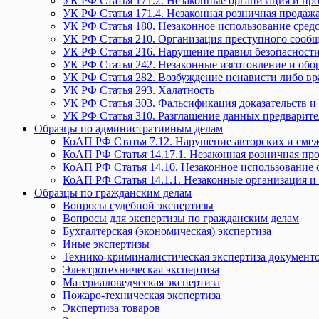
УК РФ Статья 171.2. Незаконные организация и пр
УК РФ Статья 171.4. Незаконная розничная прода
УК РФ Статья 180. Незаконное использование средс
УК РФ Статья 210. Организация преступного сообще
УК РФ Статья 216. Нарушение правил безопасности
УК РФ Статья 242. Незаконные изготовление и обо
УК РФ Статья 282. Возбуждение ненависти либо вр
УК РФ Статья 293. Халатность
УК РФ Статья 303. Фальсификация доказательств и 
УК РФ Статья 310. Разглашение данных предварите
Образцы по административным делам
КоАП РФ Статья 7.12. Нарушение авторских и смеж
КоАП РФ Статья 14.17.1. Незаконная розничная п
КоАП РФ Статья 14.10. Незаконное использование с
КоАП РФ Статья 14.1.1. Незаконные организация и
Образцы по гражданским делам
Вопросы судебной экспертизы
Вопросы для экспертизы по гражданским делам
Бухгалтерская (экономическая) экспертиза
Иные экспертизы
Технико-криминалистическая экспертиза документ
Электротехническая экспертиза
Материаловедческая экспертиза
Пожаро-техническая экспертиза
Экспертиза товаров