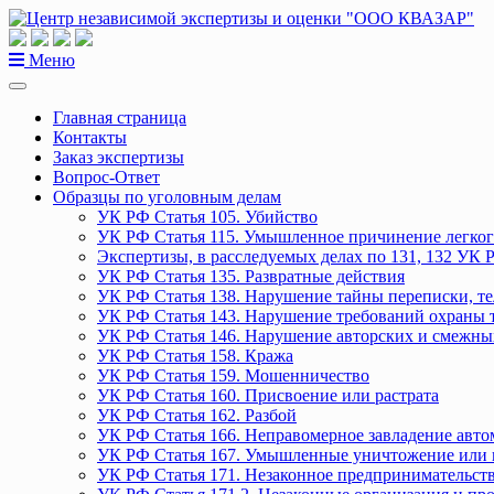
Перейти
к
содержанию
Меню
Главная страница
Контакты
Заказ экспертизы
Вопрос-Ответ
Образцы по уголовным делам
УК РФ Статья 105. Убийство
УК РФ Статья 115. Умышленное причинение легког
Экспертизы, в расследуемых делах по 131, 132 УК 
УК РФ Статья 135. Развратные действия
УК РФ Статья 138. Нарушение тайны переписки, т
УК РФ Статья 143. Нарушение требований охраны 
УК РФ Статья 146. Нарушение авторских и смежны
УК РФ Статья 158. Кража
УК РФ Статья 159. Мошенничество
УК РФ Статья 160. Присвоение или растрата
УК РФ Статья 162. Разбой
УК РФ Статья 166. Неправомерное завладение авт
УК РФ Статья 167. Умышленные уничтожение или 
УК РФ Статья 171. Незаконное предпринимательст