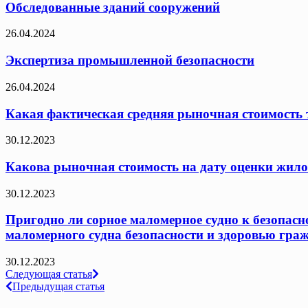
Обследованные зданий сооружений
26.04.2024
Экспертиза промышленной безопасности
26.04.2024
Какая фактическая средняя рыночная стоимость т
30.12.2023
Какова рыночная стоимость на дату оценки жило
30.12.2023
Пригодно ли сорное маломерное судно к безопасн
маломерного судна безопасности и здоровью граж
30.12.2023
Навигация
Следующая статья
Предыдущая статья
по