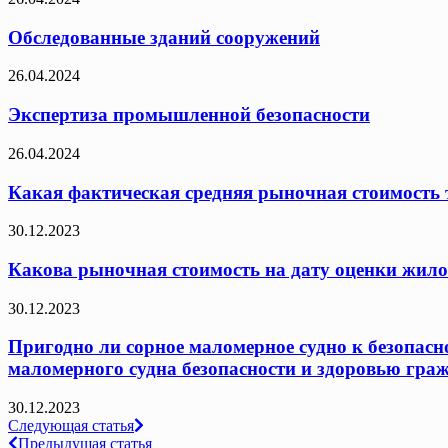
Обследованные зданий сооружений
26.04.2024
Экспертиза промышленной безопасности
26.04.2024
Какая фактическая средняя рыночная стоимость т
30.12.2023
Какова рыночная стоимость на дату оценки жило
30.12.2023
Пригодно ли сорное маломерное судно к безопасн
маломерного судна безопасности и здоровью граж
30.12.2023
Навигация
Следующая статья
Предыдущая статья