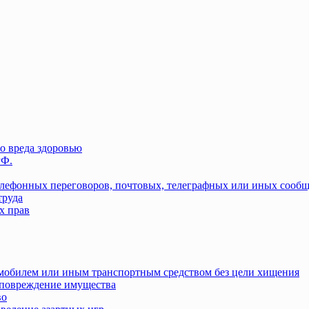
о вреда здоровью
РФ.
елефонных переговоров, почтовых, телеграфных или иных сооб
труда
х прав
омобилем или иным транспортным средством без цели хищения
повреждение имущества
во