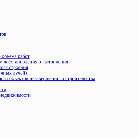
тов
 объёма работ
м восстановления от затопления
носа строения
ечных лучей)
сти объектов незавершённого строительства
сти
в недвижимости