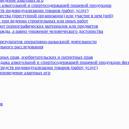
оведение азартных игр
жа алкогольной и спиртосодержащей пищевой продукции
тв индивидуализации товаров (работ, услуг)
ства (преступной организации) или участие в нем (ней)
 при ведении строительных или иных работ
рот порнографических материалов или предметов
ажды, а равно унижение человеческого достоинства
результатов оперативно-разыскной деятельности
льного расследования
ных прав, изобретательских и патентных прав
родажа алкогольной и спиртосодержащей пищевой продукции фи
редств индивидуализации товаров (работ, услуг)
 проведение азартных игр
ов