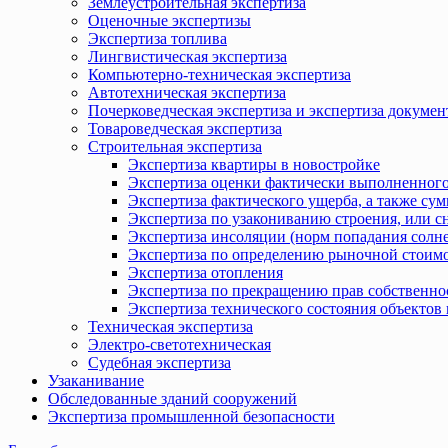
Землеустроительная экспертиза
Оценочные экспертизы
Экспертиза топлива
Лингвистическая экспертиза
Компьютерно-техническая экспертиза
Автотехническая экспертиза
Почерковедческая экспертиза и экспертиза докумен
Товароведческая экспертиза
Строительная экспертиза
Экспертиза квартиры в новостройке
Экспертиза оценки фактически выполненного
Экспертиза фактического ущерба, а также сум
Экспертиза по узакониванию строения, или с
Экспертиза инсоляции (норм попадания солн
Экспертиза по определению рыночной стоимо
Экспертиза отопления
Экспертиза по прекращению прав собственно
Экспертиза технического состояния объекто
Техническая экспертиза
Электро-светотехническая
Судебная экспертиза
Узаканивание
Обследованные зданий сооружений
Экспертиза промышленной безопасности