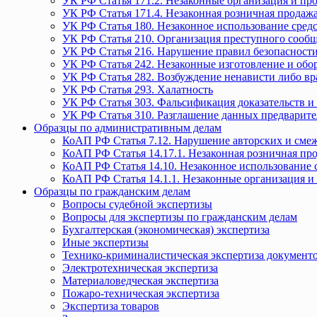
УК РФ Статья 171.2. Незаконные организация и пр
УК РФ Статья 171.4. Незаконная розничная прода
УК РФ Статья 180. Незаконное использование средс
УК РФ Статья 210. Организация преступного сообще
УК РФ Статья 216. Нарушение правил безопасности
УК РФ Статья 242. Незаконные изготовление и обо
УК РФ Статья 282. Возбуждение ненависти либо вр
УК РФ Статья 293. Халатность
УК РФ Статья 303. Фальсификация доказательств и 
УК РФ Статья 310. Разглашение данных предварите
Образцы по административным делам
КоАП РФ Статья 7.12. Нарушение авторских и смеж
КоАП РФ Статья 14.17.1. Незаконная розничная п
КоАП РФ Статья 14.10. Незаконное использование с
КоАП РФ Статья 14.1.1. Незаконные организация и
Образцы по гражданским делам
Вопросы судебной экспертизы
Вопросы для экспертизы по гражданским делам
Бухгалтерская (экономическая) экспертиза
Иные экспертизы
Технико-криминалистическая экспертиза документ
Электротехническая экспертиза
Материаловедческая экспертиза
Пожаро-техническая экспертиза
Экспертиза товаров