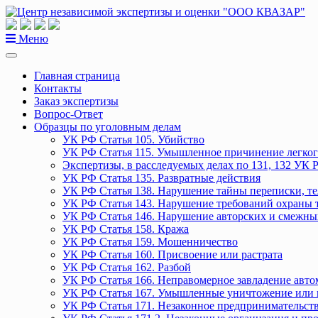
Перейти
к
содержанию
Меню
Главная страница
Контакты
Заказ экспертизы
Вопрос-Ответ
Образцы по уголовным делам
УК РФ Статья 105. Убийство
УК РФ Статья 115. Умышленное причинение легког
Экспертизы, в расследуемых делах по 131, 132 УК 
УК РФ Статья 135. Развратные действия
УК РФ Статья 138. Нарушение тайны переписки, т
УК РФ Статья 143. Нарушение требований охраны 
УК РФ Статья 146. Нарушение авторских и смежны
УК РФ Статья 158. Кража
УК РФ Статья 159. Мошенничество
УК РФ Статья 160. Присвоение или растрата
УК РФ Статья 162. Разбой
УК РФ Статья 166. Неправомерное завладение авт
УК РФ Статья 167. Умышленные уничтожение или 
УК РФ Статья 171. Незаконное предпринимательст