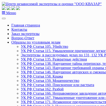
Перейти
к
содержанию
Меню
Главная страница
Контакты
Заказ экспертизы
Вопрос-Ответ
Образцы по уголовным делам
УК РФ Статья 105. Убийство
УК РФ Статья 115. Умышленное причинение легког
Экспертизы, в расследуемых делах по 131, 132 УК 
УК РФ Статья 135. Развратные действия
УК РФ Статья 138. Нарушение тайны переписки, т
УК РФ Статья 143. Нарушение требований охраны 
УК РФ Статья 146. Нарушение авторских и смежны
УК РФ Статья 158. Кража
УК РФ Статья 159. Мошенничество
УК РФ Статья 160. Присвоение или растрата
УК РФ Статья 162. Разбой
УК РФ Статья 166. Неправомерное завладение авт
УК РФ Статья 167. Умышленные уничтожение или 
УК РФ Статья 171. Незаконное предпринимательст