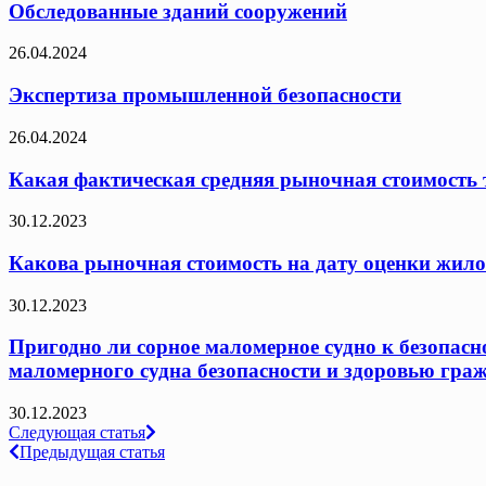
Обследованные зданий сооружений
26.04.2024
Экспертиза промышленной безопасности
26.04.2024
Какая фактическая средняя рыночная стоимость т
30.12.2023
Какова рыночная стоимость на дату оценки жило
30.12.2023
Пригодно ли сорное маломерное судно к безопасн
маломерного судна безопасности и здоровью граж
30.12.2023
Навигация
Следующая статья
Предыдущая статья
по