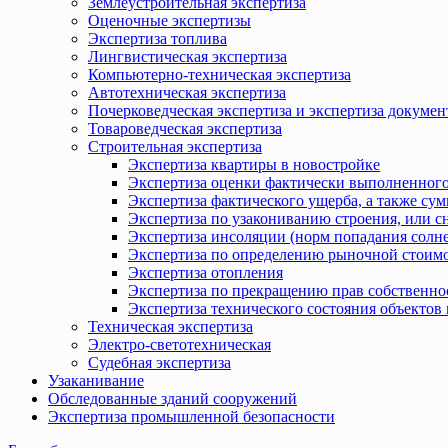
Землеустроительная экспертиза
Оценочные экспертизы
Экспертиза топлива
Лингвистическая экспертиза
Компьютерно-техническая экспертиза
Автотехническая экспертиза
Почерковедческая экспертиза и экспертиза докумен
Товароведческая экспертиза
Строительная экспертиза
Экспертиза квартиры в новостройке
Экспертиза оценки фактически выполненного
Экспертиза фактического ущерба, а также сум
Экспертиза по узакониванию строения, или с
Экспертиза инсоляции (норм попадания солн
Экспертиза по определению рыночной стоимо
Экспертиза отопления
Экспертиза по прекращению прав собственно
Экспертиза технического состояния объекто
Техническая экспертиза
Электро-светотехническая
Судебная экспертиза
Узаканивание
Обследованные зданий сооружений
Экспертиза промышленной безопасности