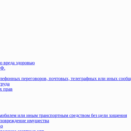
о вреда здоровью
РФ.
елефонных переговоров, почтовых, телеграфных или иных сооб
труда
х прав
омобилем или иным транспортным средством без цели хищения
повреждение имущества
во