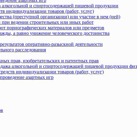
оведение азартных игр
жа алкогольной и спиртосодержащей пищевой продукции
тв индивидуализации товаров (работ, услуг)
ства (преступной организации) или участие в нем (ней)
 при ведении строительных или иных работ
рот порнографических материалов или предметов
ажды, а равно унижение человеческого достоинства
результатов оперативно-разыскной деятельности
льного расследования
ных прав, изобретательских и патентных прав
родажа алкогольной и спиртосодержащей пищевой продукции фи
редств индивидуализации товаров (работ, услуг)
 проведение азартных игр
ов