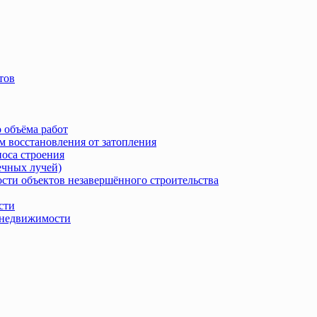
тов
 объёма работ
м восстановления от затопления
носа строения
ечных лучей)
сти объектов незавершённого строительства
сти
в недвижимости