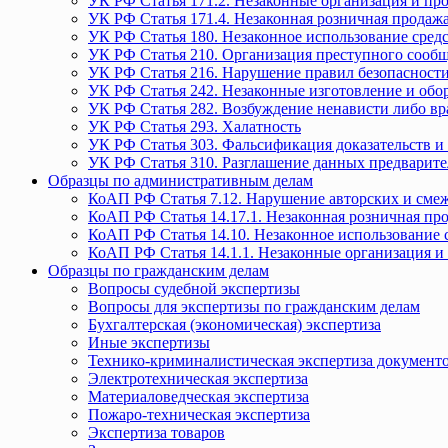
УК РФ Статья 171.2. Незаконные организация и пр
УК РФ Статья 171.4. Незаконная розничная прода
УК РФ Статья 180. Незаконное использование средс
УК РФ Статья 210. Организация преступного сообще
УК РФ Статья 216. Нарушение правил безопасности
УК РФ Статья 242. Незаконные изготовление и обо
УК РФ Статья 282. Возбуждение ненависти либо вр
УК РФ Статья 293. Халатность
УК РФ Статья 303. Фальсификация доказательств и 
УК РФ Статья 310. Разглашение данных предварите
Образцы по административным делам
КоАП РФ Статья 7.12. Нарушение авторских и смеж
КоАП РФ Статья 14.17.1. Незаконная розничная п
КоАП РФ Статья 14.10. Незаконное использование с
КоАП РФ Статья 14.1.1. Незаконные организация и
Образцы по гражданским делам
Вопросы судебной экспертизы
Вопросы для экспертизы по гражданским делам
Бухгалтерская (экономическая) экспертиза
Иные экспертизы
Технико-криминалистическая экспертиза документ
Электротехническая экспертиза
Материаловедческая экспертиза
Пожаро-техническая экспертиза
Экспертиза товаров