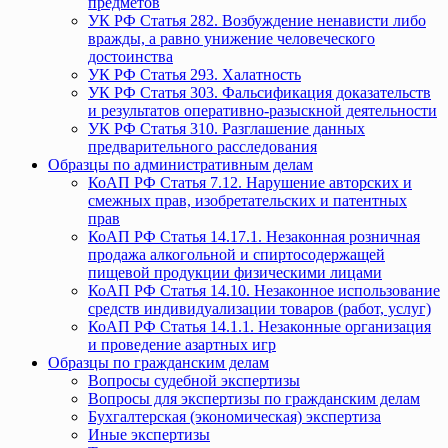
предметов
УК РФ Статья 282. Возбуждение ненависти либо
вражды, а равно унижение человеческого
достоинства
УК РФ Статья 293. Халатность
УК РФ Статья 303. Фальсификация доказательств
и результатов оперативно-разыскной деятельности
УК РФ Статья 310. Разглашение данных
предварительного расследования
Образцы по административным делам
КоАП РФ Статья 7.12. Нарушение авторских и
смежных прав, изобретательских и патентных
прав
КоАП РФ Статья 14.17.1. Незаконная розничная
продажа алкогольной и спиртосодержащей
пищевой продукции физическими лицами
КоАП РФ Статья 14.10. Незаконное использование
средств индивидуализации товаров (работ, услуг)
КоАП РФ Статья 14.1.1. Незаконные организация
и проведение азартных игр
Образцы по гражданским делам
Вопросы судебной экспертизы
Вопросы для экспертизы по гражданским делам
Бухгалтерская (экономическая) экспертиза
Иные экспертизы