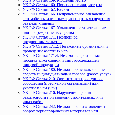
УК РФ Статья 159. Мошенничество
УК РФ Статья 160. Присвоение или растрата
УК РФ Статья 162. Разбой
УК РФ Статья 166. Неправомерное завладение
автомобилем или иным транспортным средством
без цели хищения
УК РФ Статья 167. Умышленные уничтожение
или повреждение имущества
УК РФ Статья 171. Незаконное
предпринимательство
УК РФ Статья 171.2. Незаконные организация и
проведение азартных игр
УК РФ Статья 171.4. Незаконная розничная
продажа алкогольной и спиртосодержащей
пищевой продукции
УК РФ Статья 180. Незаконное использование
средств индивидуализации товаров (работ, услуг)
УК РФ Статья 210. Организация преступного
сообщества (преступной организации) или
участие в нем (ней)
УК РФ Статья 216. Нарушение правил
безопасности при ведении строительных или
иных работ
УК РФ Статья 242. Незаконные изготовление и
оборот порнографических материалов или