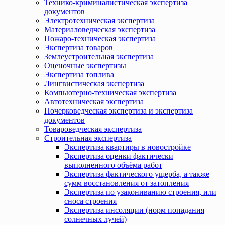
Технико-криминалистическая экспертиза
документов
Электротехническая экспертиза
Материаловедческая экспертиза
Пожаро-техническая экспертиза
Экспертиза товаров
Землеустроительная экспертиза
Оценочные экспертизы
Экспертиза топлива
Лингвистическая экспертиза
Компьютерно-техническая экспертиза
Автотехническая экспертиза
Почерковедческая экспертиза и экспертиза
документов
Товароведческая экспертиза
Строительная экспертиза
Экспертиза квартиры в новостройке
Экспертиза оценки фактически
выполненного объёма работ
Экспертиза фактического ущерба, а также
сумм восстановления от затопления
Экспертиза по узакониванию строения, или
сноса строения
Экспертиза инсоляции (норм попадания
солнечных лучей)