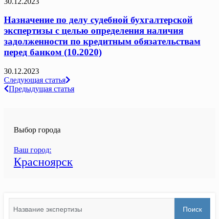
30.12.2023
Назначение по делу судебной бухгалтерской
экспертизы с целью определения наличия
задолженности по кредитным обязательствам
перед банком (10.2020)
30.12.2023
Навигация
Следующая статья
Предыдущая статья
по
записям
Выбор города
Ваш город:
Красноярск
Search
Поиск
for: