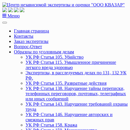
Перейти
к
содержанию
Меню
Главная страница
Контакты
Заказ экспертизы
Вопрос-Ответ
Образцы по уголовным делам
УК РФ Статья 105. Убийство
УК РФ Статья 115. Умышленное причинение
легкого вреда здоровью
Экспертизы, в расследуемых делах по 131, 132 УК
РФ.
УК РФ Статья 135. Развратные действия
УК РФ Статья 138. Нарушение тайны переписки,
телефонных переговоров, почтовых, телеграфных
или иных сообщений
УК РФ Статья 143. Нарушение требований охраны
труда
УК РФ Статья 146. Нарушение авторских и
смежных прав
УК РФ Статья 158. Кража