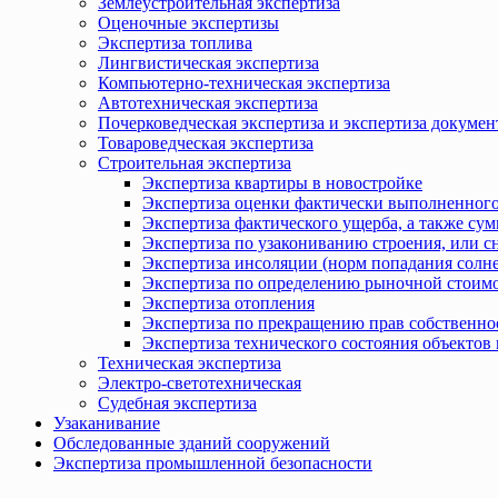
Землеустроительная экспертиза
Оценочные экспертизы
Экспертиза топлива
Лингвистическая экспертиза
Компьютерно-техническая экспертиза
Автотехническая экспертиза
Почерковедческая экспертиза и экспертиза докумен
Товароведческая экспертиза
Строительная экспертиза
Экспертиза квартиры в новостройке
Экспертиза оценки фактически выполненного
Экспертиза фактического ущерба, а также сум
Экспертиза по узакониванию строения, или с
Экспертиза инсоляции (норм попадания солн
Экспертиза по определению рыночной стоимо
Экспертиза отопления
Экспертиза по прекращению прав собственно
Экспертиза технического состояния объекто
Техническая экспертиза
Электро-светотехническая
Судебная экспертиза
Узаканивание
Обследованные зданий сооружений
Экспертиза промышленной безопасности