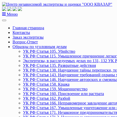
Перейти
к
содержанию
Меню
Главная страница
Контакты
Заказ экспертизы
Вопрос-Ответ
Образцы по уголовным делам
УК РФ Статья 105. Убийство
УК РФ Статья 115. Умышленное причинение легког
Экспертизы, в расследуемых делах по 131, 132 УК 
УК РФ Статья 135. Развратные действия
УК РФ Статья 138. Нарушение тайны переписки, т
УК РФ Статья 143. Нарушение требований охраны 
УК РФ Статья 146. Нарушение авторских и смежны
УК РФ Статья 158. Кража
УК РФ Статья 159. Мошенничество
УК РФ Статья 160. Присвоение или растрата
УК РФ Статья 162. Разбой
УК РФ Статья 166. Неправомерное завладение авт
УК РФ Статья 167. Умышленные уничтожение или 
УК РФ Статья 171. Незаконное предпринимательст