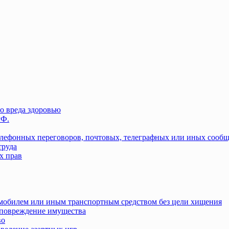
о вреда здоровью
РФ.
елефонных переговоров, почтовых, телеграфных или иных сооб
труда
х прав
омобилем или иным транспортным средством без цели хищения
повреждение имущества
во