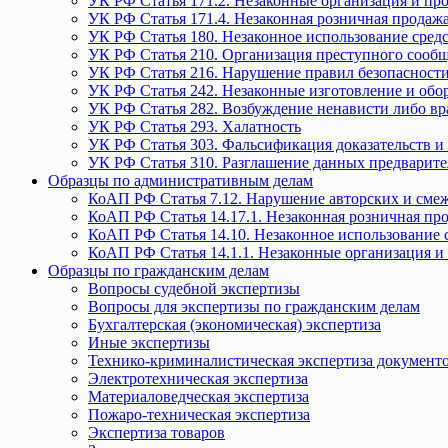
УК РФ Статья 171.2. Незаконные организация и пр
УК РФ Статья 171.4. Незаконная розничная прода
УК РФ Статья 180. Незаконное использование средс
УК РФ Статья 210. Организация преступного сообще
УК РФ Статья 216. Нарушение правил безопасности
УК РФ Статья 242. Незаконные изготовление и обо
УК РФ Статья 282. Возбуждение ненависти либо вр
УК РФ Статья 293. Халатность
УК РФ Статья 303. Фальсификация доказательств и 
УК РФ Статья 310. Разглашение данных предварите
Образцы по административным делам
КоАП РФ Статья 7.12. Нарушение авторских и смеж
КоАП РФ Статья 14.17.1. Незаконная розничная п
КоАП РФ Статья 14.10. Незаконное использование с
КоАП РФ Статья 14.1.1. Незаконные организация и
Образцы по гражданским делам
Вопросы судебной экспертизы
Вопросы для экспертизы по гражданским делам
Бухгалтерская (экономическая) экспертиза
Иные экспертизы
Технико-криминалистическая экспертиза документ
Электротехническая экспертиза
Материаловедческая экспертиза
Пожаро-техническая экспертиза
Экспертиза товаров