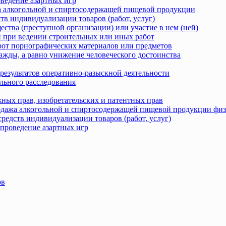
оведение азартных игр
жа алкогольной и спиртосодержащей пищевой продукции
тв индивидуализации товаров (работ, услуг)
ства (преступной организации) или участие в нем (ней)
 при ведении строительных или иных работ
рот порнографических материалов или предметов
ажды, а равно унижение человеческого достоинства
результатов оперативно-разыскной деятельности
льного расследования
ных прав, изобретательских и патентных прав
родажа алкогольной и спиртосодержащей пищевой продукции фи
редств индивидуализации товаров (работ, услуг)
 проведение азартных игр
ов