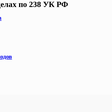
делах по 238 УК РФ
в
ходов