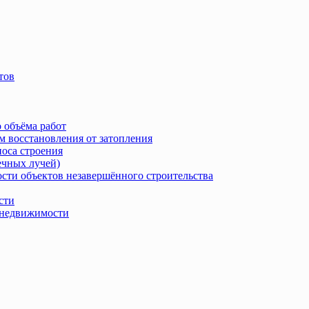
тов
 объёма работ
м восстановления от затопления
носа строения
ечных лучей)
сти объектов незавершённого строительства
сти
в недвижимости