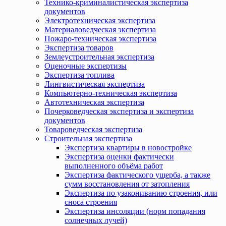
Технико-криминалистическая экспертиза
документов
Электротехническая экспертиза
Материаловедческая экспертиза
Пожаро-техническая экспертиза
Экспертиза товаров
Землеустроительная экспертиза
Оценочные экспертизы
Экспертиза топлива
Лингвистическая экспертиза
Компьютерно-техническая экспертиза
Автотехническая экспертиза
Почерковедческая экспертиза и экспертиза
документов
Товароведческая экспертиза
Строительная экспертиза
Экспертиза квартиры в новостройке
Экспертиза оценки фактически
выполненного объёма работ
Экспертиза фактического ущерба, а также
сумм восстановления от затопления
Экспертиза по узакониванию строения, или
сноса строения
Экспертиза инсоляции (норм попадания
солнечных лучей)