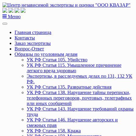
Перейти
к
содержанию
Меню
Главная страница
Контакты
Заказ экспертизы
Вопрос-Ответ
Образцы по уголовным делам
УК РФ Статья 105. Убийство
УК РФ Статья 115. Умышленное причинение
легкого вреда здоровью
Экспертизы, в расследуемых делах по 131, 132 УК
РФ.
УК РФ Статья 135. Развратные действия
УК РФ Статья 138. Нарушение тайны переписки,
телефонных переговоров, почтовых, телеграфных
или иных сообщений
УК РФ Статья 143. Нарушение требований охраны
труда
УК РФ Статья 146. Нарушение авторских и
смежных прав
УК РФ Статья 158. Кража