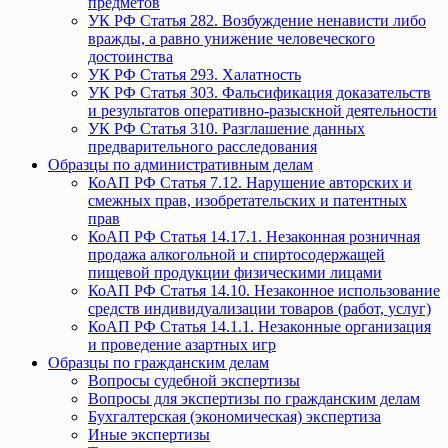
предметов
УК РФ Статья 282. Возбуждение ненависти либо
вражды, а равно унижение человеческого
достоинства
УК РФ Статья 293. Халатность
УК РФ Статья 303. Фальсификация доказательств
и результатов оперативно-разыскной деятельности
УК РФ Статья 310. Разглашение данных
предварительного расследования
Образцы по административным делам
КоАП РФ Статья 7.12. Нарушение авторских и
смежных прав, изобретательских и патентных
прав
КоАП РФ Статья 14.17.1. Незаконная розничная
продажа алкогольной и спиртосодержащей
пищевой продукции физическими лицами
КоАП РФ Статья 14.10. Незаконное использование
средств индивидуализации товаров (работ, услуг)
КоАП РФ Статья 14.1.1. Незаконные организация
и проведение азартных игр
Образцы по гражданским делам
Вопросы судебной экспертизы
Вопросы для экспертизы по гражданским делам
Бухгалтерская (экономическая) экспертиза
Иные экспертизы