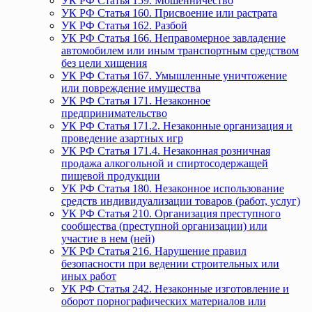
УК РФ Статья 159. Мошенничество
УК РФ Статья 160. Присвоение или растрата
УК РФ Статья 162. Разбой
УК РФ Статья 166. Неправомерное завладение
автомобилем или иным транспортным средством
без цели хищения
УК РФ Статья 167. Умышленные уничтожение
или повреждение имущества
УК РФ Статья 171. Незаконное
предпринимательство
УК РФ Статья 171.2. Незаконные организация и
проведение азартных игр
УК РФ Статья 171.4. Незаконная розничная
продажа алкогольной и спиртосодержащей
пищевой продукции
УК РФ Статья 180. Незаконное использование
средств индивидуализации товаров (работ, услуг)
УК РФ Статья 210. Организация преступного
сообщества (преступной организации) или
участие в нем (ней)
УК РФ Статья 216. Нарушение правил
безопасности при ведении строительных или
иных работ
УК РФ Статья 242. Незаконные изготовление и
оборот порнографических материалов или