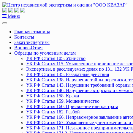
Перейти
к
содержанию
Меню
Главная страница
Контакты
Заказ экспертизы
Вопрос-Ответ
Образцы по уголовным делам
УК РФ Статья 105. Убийство
УК РФ Статья 115. Умышленное причинение легког
Экспертизы, в расследуемых делах по 131, 132 УК 
УК РФ Статья 135. Развратные действия
УК РФ Статья 138. Нарушение тайны переписки, т
УК РФ Статья 143. Нарушение требований охраны 
УК РФ Статья 146. Нарушение авторских и смежны
УК РФ Статья 158. Кража
УК РФ Статья 159. Мошенничество
УК РФ Статья 160. Присвоение или растрата
УК РФ Статья 162. Разбой
УК РФ Статья 166. Неправомерное завладение авт
УК РФ Статья 167. Умышленные уничтожение или 
УК РФ Статья 171. Незаконное предпринимательст