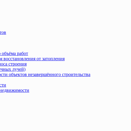
тов
 объёма работ
м восстановления от затопления
носа строения
ечных лучей)
сти объектов незавершённого строительства
сти
в недвижимости