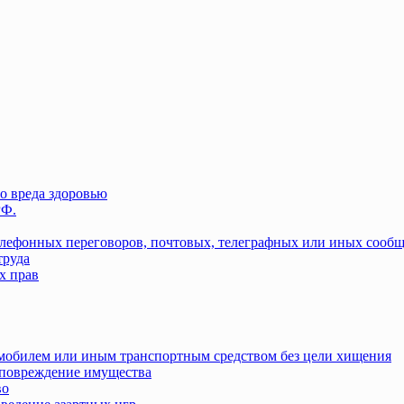
о вреда здоровью
РФ.
елефонных переговоров, почтовых, телеграфных или иных сооб
труда
х прав
омобилем или иным транспортным средством без цели хищения
повреждение имущества
во