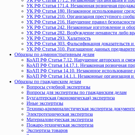
УК РФ Статья 171.2. Незаконные организация и пр
УК РФ Статья 171.4. Незаконная розничная прода
УК РФ Статья 180. Незаконное использование средс
УК РФ Статья 210. Организация преступного сообще
УК РФ Статья 216. Нарушение правил безопасности
УК РФ Статья 242. Незаконные изготовление и обо
УК РФ Статья 282. Возбуждение ненависти либо вр
УК РФ Статья 293. Халатность
УК РФ Статья 303. Фальсификация доказательств и 
УК РФ Статья 310. Разглашение данных предварите
Образцы по административным делам
КоАП РФ Статья 7.12. Нарушение авторских и смеж
КоАП РФ Статья 14.17.1. Незаконная розничная п
КоАП РФ Статья 14.10. Незаконное использование с
КоАП РФ Статья 14.1.1. Незаконные организация и
Образцы по гражданским делам
Вопросы судебной экспертизы
Вопросы для экспертизы по гражданским делам
Бухгалтерская (экономическая) экспертиза
Иные экспертизы
Технико-криминалистическая экспертиза документ
Электротехническая экспертиза
Материаловедческая экспертиза
Пожаро-техническая экспертиза
Экспертиза товаров