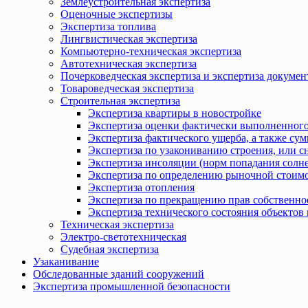
Землеустроительная экспертиза
Оценочные экспертизы
Экспертиза топлива
Лингвистическая экспертиза
Компьютерно-техническая экспертиза
Автотехническая экспертиза
Почерковедческая экспертиза и экспертиза докумен
Товароведческая экспертиза
Строительная экспертиза
Экспертиза квартиры в новостройке
Экспертиза оценки фактически выполненного
Экспертиза фактического ущерба, а также сум
Экспертиза по узакониванию строения, или с
Экспертиза инсоляции (норм попадания солн
Экспертиза по определению рыночной стоимо
Экспертиза отопления
Экспертиза по прекращению прав собственно
Экспертиза технического состояния объекто
Техническая экспертиза
Электро-светотехническая
Судебная экспертиза
Узаканивание
Обследованные зданий сооружений
Экспертиза промышленной безопасности