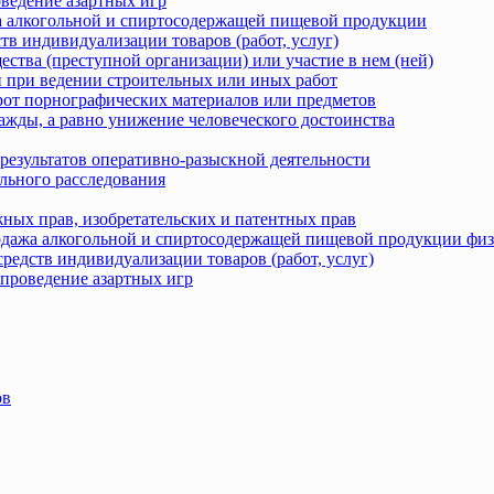
оведение азартных игр
жа алкогольной и спиртосодержащей пищевой продукции
тв индивидуализации товаров (работ, услуг)
ства (преступной организации) или участие в нем (ней)
 при ведении строительных или иных работ
рот порнографических материалов или предметов
ажды, а равно унижение человеческого достоинства
результатов оперативно-разыскной деятельности
льного расследования
ных прав, изобретательских и патентных прав
родажа алкогольной и спиртосодержащей пищевой продукции фи
редств индивидуализации товаров (работ, услуг)
 проведение азартных игр
ов