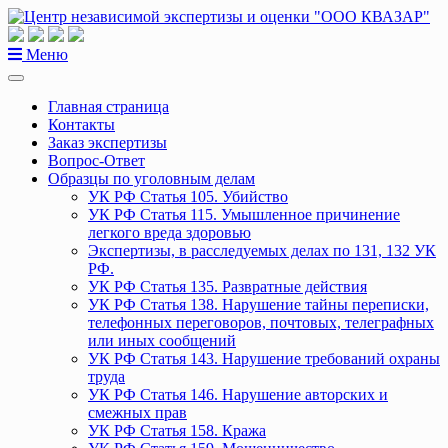
Перейти
к
содержанию
Меню
Главная страница
Контакты
Заказ экспертизы
Вопрос-Ответ
Образцы по уголовным делам
УК РФ Статья 105. Убийство
УК РФ Статья 115. Умышленное причинение
легкого вреда здоровью
Экспертизы, в расследуемых делах по 131, 132 УК
РФ.
УК РФ Статья 135. Развратные действия
УК РФ Статья 138. Нарушение тайны переписки,
телефонных переговоров, почтовых, телеграфных
или иных сообщений
УК РФ Статья 143. Нарушение требований охраны
труда
УК РФ Статья 146. Нарушение авторских и
смежных прав
УК РФ Статья 158. Кража