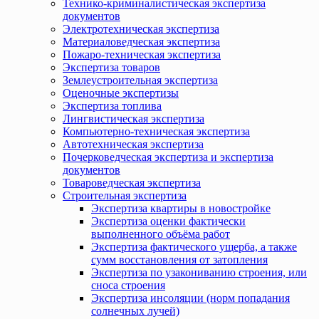
Технико-криминалистическая экспертиза
документов
Электротехническая экспертиза
Материаловедческая экспертиза
Пожаро-техническая экспертиза
Экспертиза товаров
Землеустроительная экспертиза
Оценочные экспертизы
Экспертиза топлива
Лингвистическая экспертиза
Компьютерно-техническая экспертиза
Автотехническая экспертиза
Почерковедческая экспертиза и экспертиза
документов
Товароведческая экспертиза
Строительная экспертиза
Экспертиза квартиры в новостройке
Экспертиза оценки фактически
выполненного объёма работ
Экспертиза фактического ущерба, а также
сумм восстановления от затопления
Экспертиза по узакониванию строения, или
сноса строения
Экспертиза инсоляции (норм попадания
солнечных лучей)