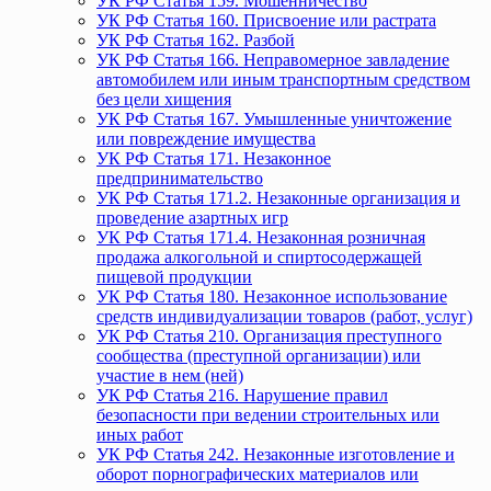
УК РФ Статья 159. Мошенничество
УК РФ Статья 160. Присвоение или растрата
УК РФ Статья 162. Разбой
УК РФ Статья 166. Неправомерное завладение
автомобилем или иным транспортным средством
без цели хищения
УК РФ Статья 167. Умышленные уничтожение
или повреждение имущества
УК РФ Статья 171. Незаконное
предпринимательство
УК РФ Статья 171.2. Незаконные организация и
проведение азартных игр
УК РФ Статья 171.4. Незаконная розничная
продажа алкогольной и спиртосодержащей
пищевой продукции
УК РФ Статья 180. Незаконное использование
средств индивидуализации товаров (работ, услуг)
УК РФ Статья 210. Организация преступного
сообщества (преступной организации) или
участие в нем (ней)
УК РФ Статья 216. Нарушение правил
безопасности при ведении строительных или
иных работ
УК РФ Статья 242. Незаконные изготовление и
оборот порнографических материалов или