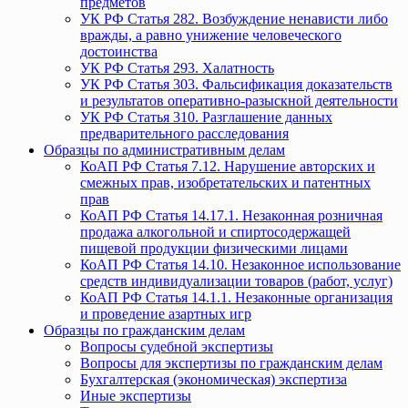
предметов
УК РФ Статья 282. Возбуждение ненависти либо
вражды, а равно унижение человеческого
достоинства
УК РФ Статья 293. Халатность
УК РФ Статья 303. Фальсификация доказательств
и результатов оперативно-разыскной деятельности
УК РФ Статья 310. Разглашение данных
предварительного расследования
Образцы по административным делам
КоАП РФ Статья 7.12. Нарушение авторских и
смежных прав, изобретательских и патентных
прав
КоАП РФ Статья 14.17.1. Незаконная розничная
продажа алкогольной и спиртосодержащей
пищевой продукции физическими лицами
КоАП РФ Статья 14.10. Незаконное использование
средств индивидуализации товаров (работ, услуг)
КоАП РФ Статья 14.1.1. Незаконные организация
и проведение азартных игр
Образцы по гражданским делам
Вопросы судебной экспертизы
Вопросы для экспертизы по гражданским делам
Бухгалтерская (экономическая) экспертиза
Иные экспертизы