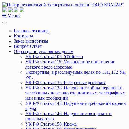
Перейти
к
содержанию
Меню
Главная страница
Контакты
Заказ экспертизы
Вопрос-Ответ
Образцы по уголовным делам
УК РФ Статья 105. Убийство
УК РФ Статья 115. Умышленное причинение
легкого вреда здоровью
Экспертизы, в расследуемых делах по 131, 132 УК
РФ.
УК РФ Статья 135. Развратные действия
УК РФ Статья 138. Нарушение тайны переписки,
телефонных переговоров, почтовых, телеграфных
или иных сообщений
УК РФ Статья 143. Нарушение требований охраны
труда
УК РФ Статья 146. Нарушение авторских и
смежных прав
УК РФ Статья 158. Кража