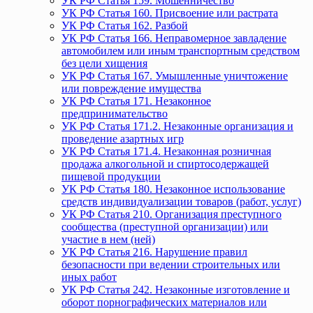
УК РФ Статья 159. Мошенничество
УК РФ Статья 160. Присвоение или растрата
УК РФ Статья 162. Разбой
УК РФ Статья 166. Неправомерное завладение
автомобилем или иным транспортным средством
без цели хищения
УК РФ Статья 167. Умышленные уничтожение
или повреждение имущества
УК РФ Статья 171. Незаконное
предпринимательство
УК РФ Статья 171.2. Незаконные организация и
проведение азартных игр
УК РФ Статья 171.4. Незаконная розничная
продажа алкогольной и спиртосодержащей
пищевой продукции
УК РФ Статья 180. Незаконное использование
средств индивидуализации товаров (работ, услуг)
УК РФ Статья 210. Организация преступного
сообщества (преступной организации) или
участие в нем (ней)
УК РФ Статья 216. Нарушение правил
безопасности при ведении строительных или
иных работ
УК РФ Статья 242. Незаконные изготовление и
оборот порнографических материалов или