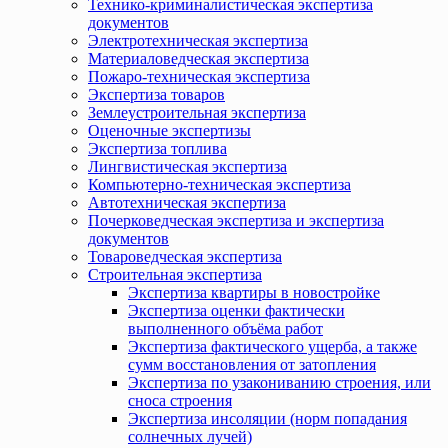
Технико-криминалистическая экспертиза
документов
Электротехническая экспертиза
Материаловедческая экспертиза
Пожаро-техническая экспертиза
Экспертиза товаров
Землеустроительная экспертиза
Оценочные экспертизы
Экспертиза топлива
Лингвистическая экспертиза
Компьютерно-техническая экспертиза
Автотехническая экспертиза
Почерковедческая экспертиза и экспертиза
документов
Товароведческая экспертиза
Строительная экспертиза
Экспертиза квартиры в новостройке
Экспертиза оценки фактически
выполненного объёма работ
Экспертиза фактического ущерба, а также
сумм восстановления от затопления
Экспертиза по узакониванию строения, или
сноса строения
Экспертиза инсоляции (норм попадания
солнечных лучей)