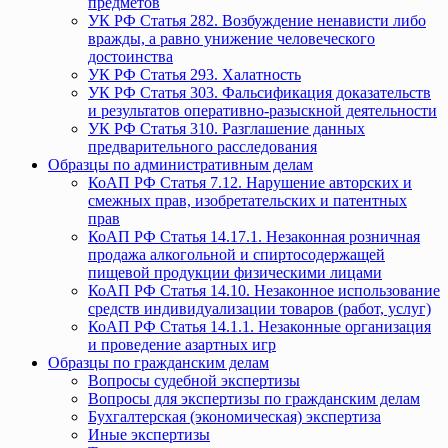
предметов
УК РФ Статья 282. Возбуждение ненависти либо
вражды, а равно унижение человеческого
достоинства
УК РФ Статья 293. Халатность
УК РФ Статья 303. Фальсификация доказательств
и результатов оперативно-разыскной деятельности
УК РФ Статья 310. Разглашение данных
предварительного расследования
Образцы по административным делам
КоАП РФ Статья 7.12. Нарушение авторских и
смежных прав, изобретательских и патентных
прав
КоАП РФ Статья 14.17.1. Незаконная розничная
продажа алкогольной и спиртосодержащей
пищевой продукции физическими лицами
КоАП РФ Статья 14.10. Незаконное использование
средств индивидуализации товаров (работ, услуг)
КоАП РФ Статья 14.1.1. Незаконные организация
и проведение азартных игр
Образцы по гражданским делам
Вопросы судебной экспертизы
Вопросы для экспертизы по гражданским делам
Бухгалтерская (экономическая) экспертиза
Иные экспертизы