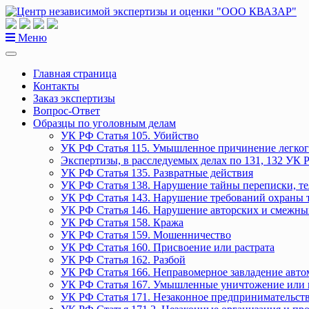
Перейти
к
содержанию
Меню
Главная страница
Контакты
Заказ экспертизы
Вопрос-Ответ
Образцы по уголовным делам
УК РФ Статья 105. Убийство
УК РФ Статья 115. Умышленное причинение легког
Экспертизы, в расследуемых делах по 131, 132 УК 
УК РФ Статья 135. Развратные действия
УК РФ Статья 138. Нарушение тайны переписки, т
УК РФ Статья 143. Нарушение требований охраны 
УК РФ Статья 146. Нарушение авторских и смежны
УК РФ Статья 158. Кража
УК РФ Статья 159. Мошенничество
УК РФ Статья 160. Присвоение или растрата
УК РФ Статья 162. Разбой
УК РФ Статья 166. Неправомерное завладение авт
УК РФ Статья 167. Умышленные уничтожение или 
УК РФ Статья 171. Незаконное предпринимательст