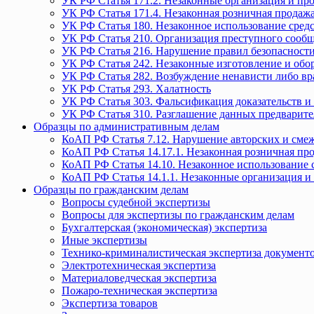
УК РФ Статья 171.2. Незаконные организация и пр
УК РФ Статья 171.4. Незаконная розничная прода
УК РФ Статья 180. Незаконное использование средс
УК РФ Статья 210. Организация преступного сообще
УК РФ Статья 216. Нарушение правил безопасности
УК РФ Статья 242. Незаконные изготовление и обо
УК РФ Статья 282. Возбуждение ненависти либо вр
УК РФ Статья 293. Халатность
УК РФ Статья 303. Фальсификация доказательств и 
УК РФ Статья 310. Разглашение данных предварите
Образцы по административным делам
КоАП РФ Статья 7.12. Нарушение авторских и смеж
КоАП РФ Статья 14.17.1. Незаконная розничная п
КоАП РФ Статья 14.10. Незаконное использование с
КоАП РФ Статья 14.1.1. Незаконные организация и
Образцы по гражданским делам
Вопросы судебной экспертизы
Вопросы для экспертизы по гражданским делам
Бухгалтерская (экономическая) экспертиза
Иные экспертизы
Технико-криминалистическая экспертиза документ
Электротехническая экспертиза
Материаловедческая экспертиза
Пожаро-техническая экспертиза
Экспертиза товаров