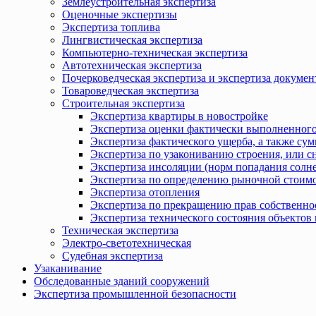
Землеустроительная экспертиза
Оценочные экспертизы
Экспертиза топлива
Лингвистическая экспертиза
Компьютерно-техническая экспертиза
Автотехническая экспертиза
Почерковедческая экспертиза и экспертиза докумен
Товароведческая экспертиза
Строительная экспертиза
Экспертиза квартиры в новостройке
Экспертиза оценки фактически выполненного
Экспертиза фактического ущерба, а также сум
Экспертиза по узакониванию строения, или с
Экспертиза инсоляции (норм попадания солн
Экспертиза по определению рыночной стоимо
Экспертиза отопления
Экспертиза по прекращению прав собственно
Экспертиза технического состояния объекто
Техническая экспертиза
Электро-светотехническая
Судебная экспертиза
Узаканивание
Обследованные зданий сооружений
Экспертиза промышленной безопасности