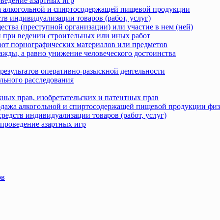
оведение азартных игр
жа алкогольной и спиртосодержащей пищевой продукции
тв индивидуализации товаров (работ, услуг)
ства (преступной организации) или участие в нем (ней)
 при ведении строительных или иных работ
рот порнографических материалов или предметов
ажды, а равно унижение человеческого достоинства
результатов оперативно-разыскной деятельности
льного расследования
ных прав, изобретательских и патентных прав
родажа алкогольной и спиртосодержащей пищевой продукции фи
редств индивидуализации товаров (работ, услуг)
 проведение азартных игр
ов