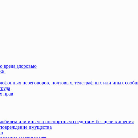
о вреда здоровью
РФ.
елефонных переговоров, почтовых, телеграфных или иных сооб
труда
х прав
омобилем или иным транспортным средством без цели хищения
повреждение имущества
во