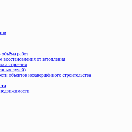
тов
 объёма работ
м восстановления от затопления
носа строения
ечных лучей)
сти объектов незавершённого строительства
сти
в недвижимости